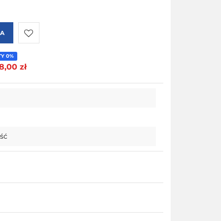
KA
Do
TY 0%
8,00 zł
przechowalni
ość