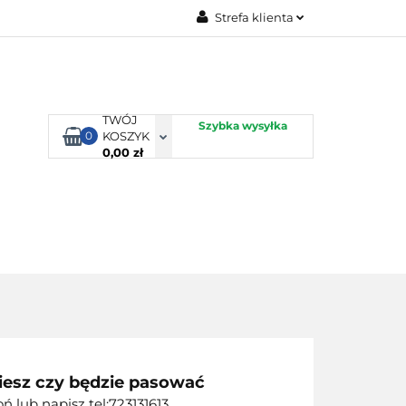
Strefa klienta
TORBY KJUST
Zaloguj się
Zarejestruj się
Dodaj zgłoszenie
TWÓJ
Szybka wysyłka
0
KOSZYK
0,00 zł
ORTY WODNE
ENERGIA
WYNAJEM
iesz czy będzie pasować
 lub napisz tel:723131613