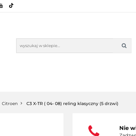
HOWE
BAGAŻNIKI
CAMPING
E-BIKE
SPORTY WODNE
ENERGIA
WYNAJEM
MPING
E-BIKE
TORBY KJUST
PRODUCENCI
SP
Citroen
C3 X-TR ( 04- 08) reling klasyczny (5 drzwi)
Nie w
Zadzwoń