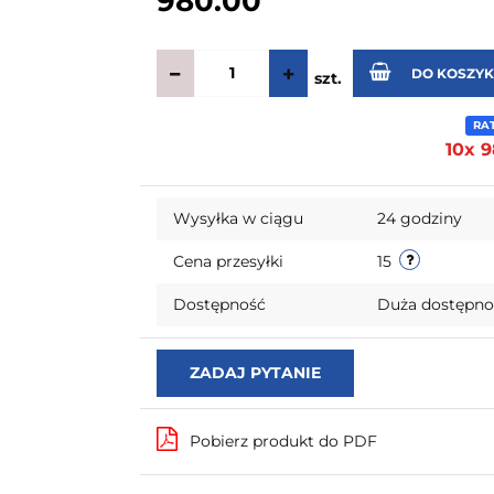
980.00
DO KOSZY
szt.
RA
10x 9
Wysyłka w ciągu
24 godziny
Cena przesyłki
15
Dostępność
Duża dostępn
ZADAJ PYTANIE
Pobierz produkt do PDF