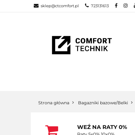
sklep@ctcomfort.pl
723131613
NAMIOTY DAC
PRODUCENCI
NAMIOTY DACHOWE
BAGAŻNIKI
CA
Strona główna
Bagazniki bazowe/Belki
WEŹ NA RATY 0%
Raty 5x0% 10x0%