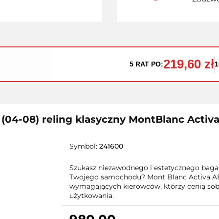
219,60 zł
5 RAT PO:
1
 (04-08) reling klasyczny MontBlanc Activ
Symbol:
241600
Szukasz niezawodnego i estetycznego bagaż
Twojego samochodu? Mont Blanc Activa AE
wymagających kierowców, którzy cenią sobi
użytkowania.