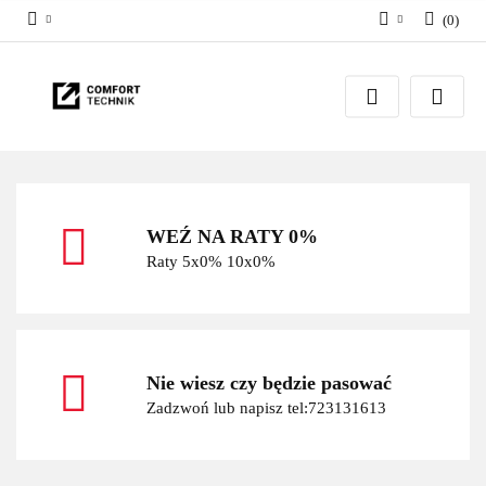
(
0
)
Zaloguj się
Zarejestruj się
Dodaj zgłoszenie
WEŹ NA RATY 0%
Raty 5x0% 10x0%
Nie wiesz czy będzie pasować
Zadzwoń lub napisz tel:723131613