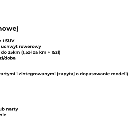
chowe)
 i SUV
 uchwyt rowerowy
o 25km (1,5zł za km + 15zł)
0zł/doba
rtymi i zintegrowanymi (zapytaj o dopasowanie modeli)
ub narty
nie