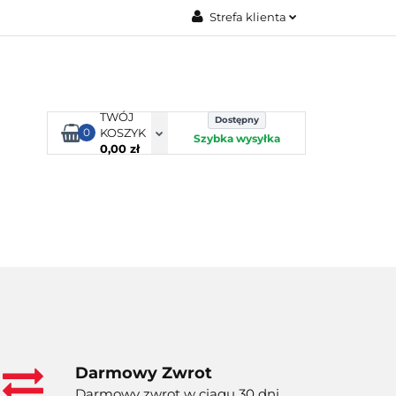
Strefa klienta
TORBY KJUST
Zaloguj się
Zarejestruj się
Dodaj zgłoszenie
TWÓJ
Dostępny
0
KOSZYK
Szybka wysyłka
0,00 zł
ORTY WODNE
ENERGIA
WYNAJEM
Darmowy Zwrot
Darmowy zwrot w ciągu 30 dni