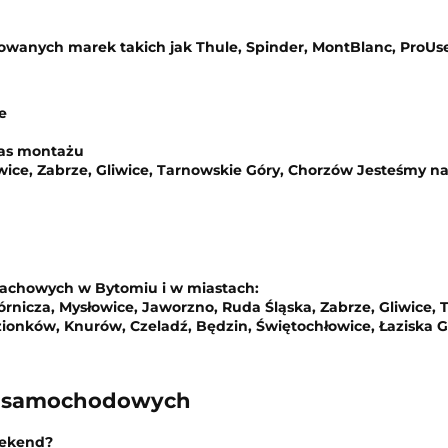
wanych marek takich jak
Thule
,
Spinder
,
MontBlanc
,
ProUs
e
zas montażu
ice, Zabrze, Gliwice, Tarnowskie Góry, Chorzów
Jesteśmy na
achowych
w Bytomiu i w miastach:
icza, Mysłowice, Jaworzno, Ruda Śląska, Zabrze, Gliwice, T
zionków, Knurów, Czeladź, Będzin, Świętochłowice, Łaziska G
w samochodowych
eekend?