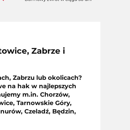
wice, Zabrze i
, Zabrzu lub okolicach
?
we na hak
w najlepszych
jmujemy m.in.
Chorzów,
wice, Tarnowskie Góry,
Knurów, Czeladź, Będzin,