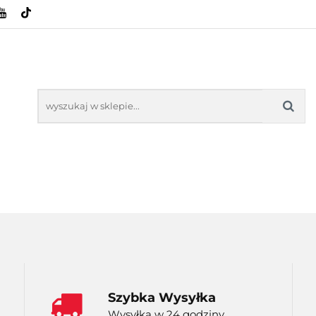
HOWE
BAGAŻNIKI
CAMPING
E-BIKE
SPORTY WODNE
ENERGIA
WYNAJEM
MPING
E-BIKE
TORBY KJUST
PRODUCENCI
SP
Szybka Wysyłka
Wysyłka w 24 godziny