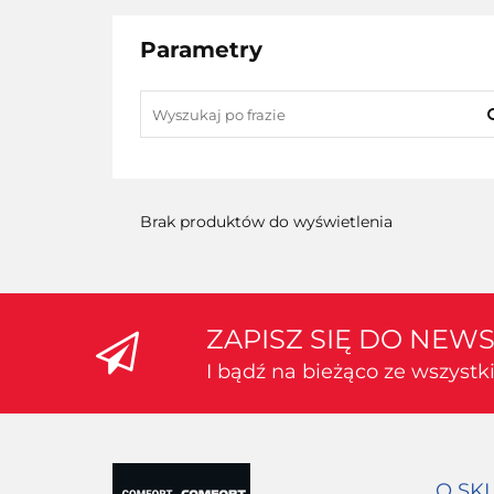
Parametry
Brak produktów do wyświetlenia
ZAPISZ SIĘ DO NEW
I bądź na bieżąco ze wszyst
O SK