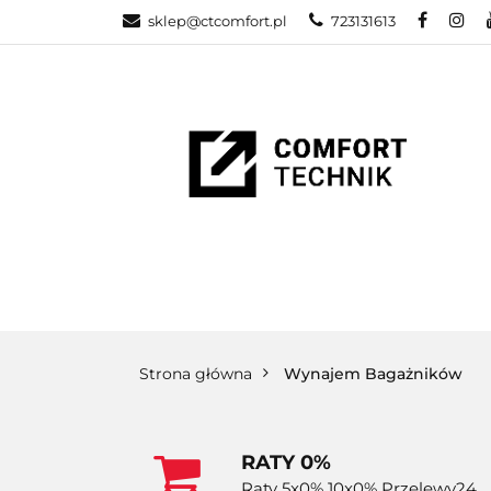
sklep@ctcomfort.pl
723131613
NAMIOTY DAC
PRODUCENCI
NAMIOTY DACHOWE
BAGAŻNIKI
CA
Strona główna
Wynajem Bagażników
RATY 0%
Raty 5x0% 10x0% Przelewy24