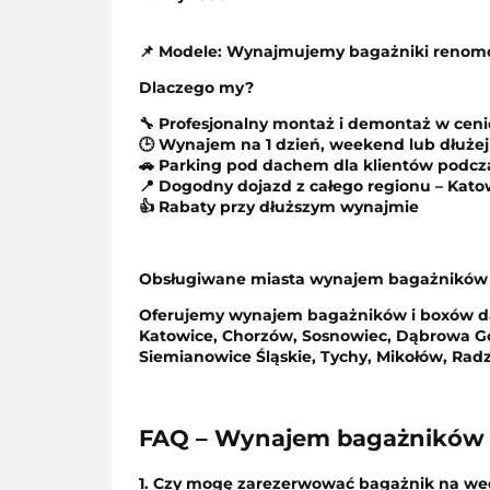
📌 Modele:
Wynajmujemy bagażniki renomo
Dlaczego my?
🔧 Profesjonalny montaż i demontaż w ceni
🕒 Wynajem na 1 dzień, weekend lub dłużej
🚗 Parking
pod dachem
dla klientów podc
📍 Dogodny dojazd z całego regionu –
Katow
👍 Rabaty przy dłuższym wynajmie
Obsługiwane miasta
wynajem bagażników
Oferujemy
wynajem bagażników i
boxów
d
Katowice, Chorzów, Sosnowiec, Dąbrowa Górn
Siemianowice Śląskie, Tychy, Mikołów, Rad
FAQ – Wynajem bagażnikó
1. Czy mogę zarezerwować bagażnik na w