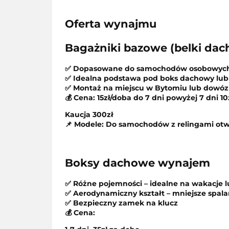
Oferta wynajmu
Bagażniki bazowe (belki da
✅ Dopasowane do samochodów osobowych
✅ Idealna podstawa pod bo
ks
dachowy lub
✅ Montaż na miejscu w Bytomiu
lub dowóz d
💰 Cena:
15zł/doba do 7 dni powyżej 7 dni 1
Kaucja 300zł
📌 Modele:
Do samochodów z relingami otwa
Boksy dachowe
wynajem
✅ Różne pojemności – idealne na wakacje l
✅ Aerodynamiczny kształt – mniejsze spala
✅ Bezpieczny zamek na klucz
💰 Cena: