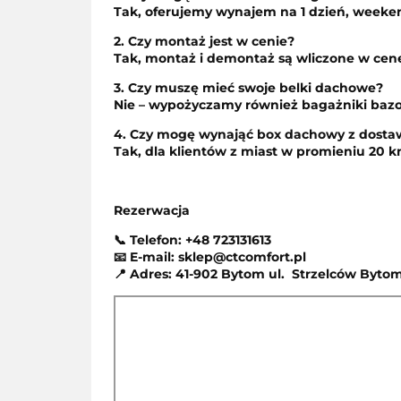
Tak, oferujemy wynajem na 1 dzień, weeken
2. Czy montaż jest w cenie?
Tak, montaż i demontaż są wliczone w ce
3. Czy muszę mieć swoje belki dachowe?
Nie – wypożyczamy również bagażniki baz
4. Czy mogę wynająć
box
dachowy z dostaw
Tak, dla klientów z miast w promieniu 20 
Rezerwacja
📞
Telefon:
+48 723131613
📧
E-mail:
sklep@ctcomfort.pl
📍
Adres:
41-902 Bytom ul.
Strzelców Bytom