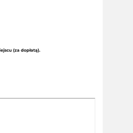
jscu (za dopłatą).