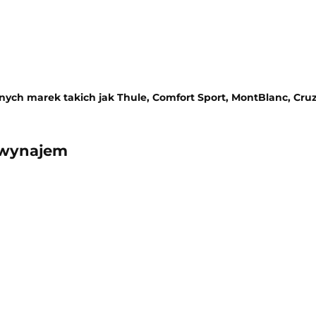
nych marek
takich
jak
Thule
, Comfort Sp
ort,
Mont
Blanc
, Cru
wynajem