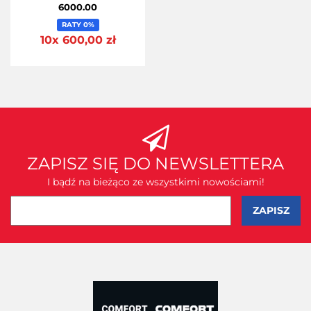
6000.00
RATY 0%
10x 600,00 zł
ZAPISZ SIĘ DO NEWSLETTERA
I bądź na bieżąco ze wszystkimi nowościami!