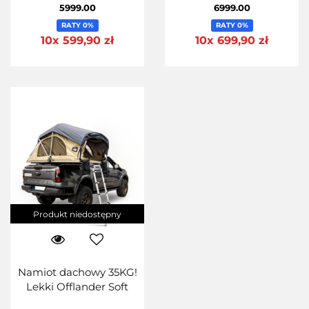
140
Cahaya 160 Miękka
5999.00
6999.00
oprawa
RATY 0%
RATY 0%
10x 599,90 zł
10x 699,90 zł
Produkt niedostępny
Namiot dachowy 35KG!
Lekki Offlander Soft