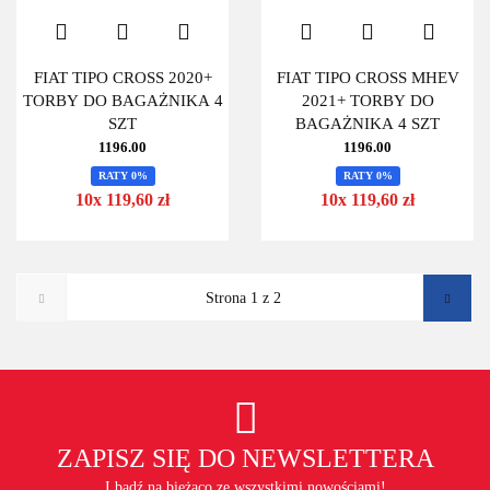
FIAT TIPO CROSS 2020+
FIAT TIPO CROSS MHEV
TORBY DO BAGAŻNIKA 4
2021+ TORBY DO
SZT
BAGAŻNIKA 4 SZT
1196.00
1196.00
RATY 0%
RATY 0%
10x 119,60 zł
10x 119,60 zł
ZAPISZ SIĘ DO NEWSLETTERA
I bądź na bieżąco ze wszystkimi nowościami!