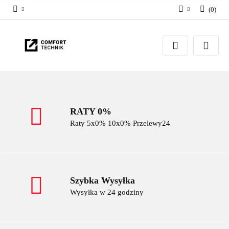
(
0
)
Zaloguj się
Zarejestruj się
Dodaj zgłoszenie
RATY 0%
Raty 5x0% 10x0% Przelewy24
Szybka Wysyłka
Wysyłka w 24 godziny