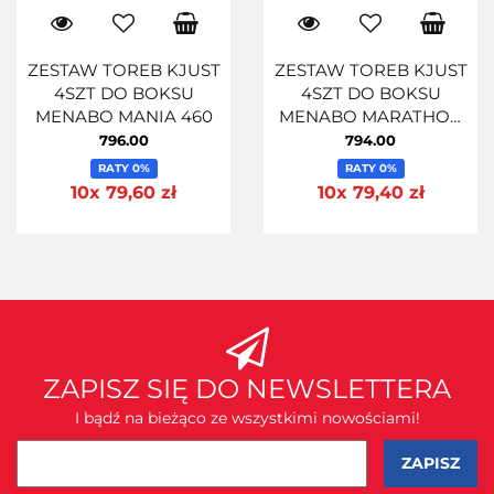
ZESTAW TOREB KJUST
ZESTAW TOREB KJUST
4SZT DO BOKSU
4SZT DO BOKSU
MENABO MANIA 460
MENABO MARATHON
460
796.00
794.00
RATY 0%
RATY 0%
10x 79,60 zł
10x 79,40 zł
ZAPISZ SIĘ DO NEWSLETTERA
I bądź na bieżąco ze wszystkimi nowościami!