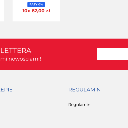
Stalowe
RATY 0%
Uniwersalne 125cm
10x 62,00 zł
MontBlanc 125 Steel-
SLETTERA
kimi nowościami!
LEPIE
REGULAMIN
Regulamin