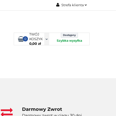
Strefa klienta
TORBY KJUST
Zaloguj się
Zarejestruj się
Dodaj zgłoszenie
TWÓJ
Dostępny
0
KOSZYK
Szybka wysyłka
0,00 zł
ORTY WODNE
ENERGIA
WYNAJEM
Darmowy Zwrot
Darmowy zwrot w ciągu 30 dni