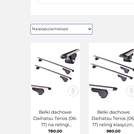
Belki dachowe
Belki dachowe
Daihatsu Terios (06-
Daihatsu Terios (06
17) na relingi
17) reling klasyczn
klasyczny
MontBlanc Activa
780.00
980.00