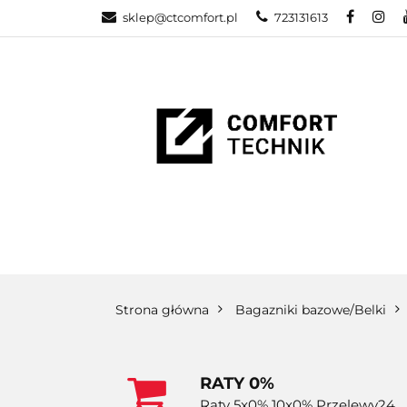
sklep@ctcomfort.pl
723131613
NAMIOTY DAC
PRODUCENCI
NAMIOTY DACHOWE
BAGAŻNIKI
CA
Strona główna
Bagazniki bazowe/Belki
RATY 0%
Raty 5x0% 10x0% Przelewy24