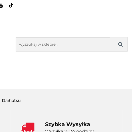
HOWE
BAGAŻNIKI
CAMPING
E-BIKE
SPORTY WODNE
ENERGIA
WYNAJEM
MPING
E-BIKE
TORBY KJUST
PRODUCENCI
SP
Daihatsu
Szybka Wysyłka
Wysyłka w 24 godziny