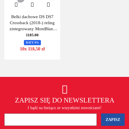
Belki dachowe DS DS7
Crossback (2018-) reling
zintegrowany MontBlanc
Activa Aero 125 + kit 06
1185.00
RATY 0%
10x 118,50 zł
ZAPISZ SIĘ DO NEWSLETTERA
I bądź na bieżąco ze wszystkimi nowościami!