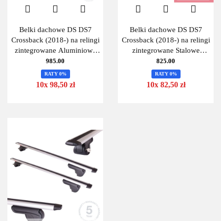
Belki dachowe DS DS7
Belki dachowe DS DS7
Crossback (2018-) na relingi
Crossback (2018-) na relingi
zintegrowane Aluminiowe
zintegrowane Stalowe
MontBlanc Activa Alu 125
Uniwersalne 125cm
985.00
825.00
Kit 06
MontBlanc 125 Steel + Kit
RATY 0%
RATY 0%
10x 98,50 zł
10x 82,50 zł