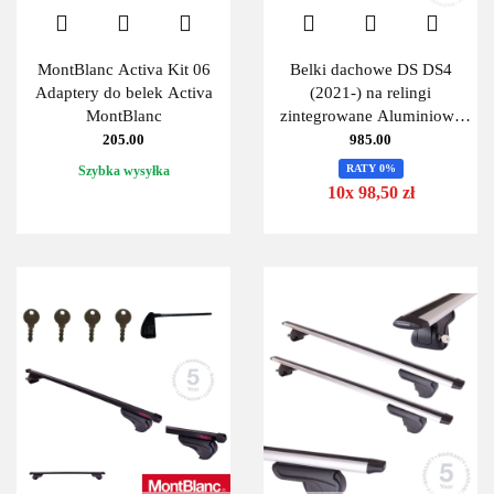
MontBlanc Activa Kit 06
Belki dachowe DS DS4
Adaptery do belek Activa
(2021-) na relingi
MontBlanc
zintegrowane Aluminiowe
MontBlanc Activa Alu 125
205.00
985.00
Kit 06
RATY 0%
Szybka wysyłka
10x 98,50 zł