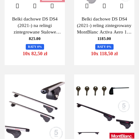
Belki dachowe DS DS4
Belki dachowe DS DS4
(2021-) na relingi
(2021-) reling zintegrowany
zintegrowane Stalowe
MontBlanc Activa Aero 125
Uniwersalne 125cm
+ kit 06
825.00
1185.00
MontBlanc 125 Steel + Kit
RATY 0%
RATY 0%
10x 82,50 zł
10x 118,50 zł