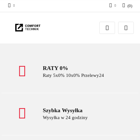
(
0
)
Zaloguj się
Zarejestruj się
Dodaj zgłoszenie
RATY 0%
Raty 5x0% 10x0% Przelewy24
Szybka Wysyłka
Wysyłka w 24 godziny