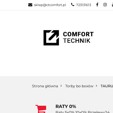
sklep@ctcomfort.pl
723131613
NAMIOTY DAC
PRODUCENCI
NAMIOTY DACHOWE
BAGAŻNIKI
CA
Strona główna
Torby bo boxów
TAUR
RATY 0%
Raty 5x0% 10x0% Przelewy24