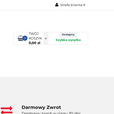
Strefa klienta
TORBY KJUST
Zaloguj się
Zarejestruj się
Dodaj zgłoszenie
TWÓJ
Dostępny
0
KOSZYK
Szybka wysyłka
0,00 zł
ORTY WODNE
ENERGIA
WYNAJEM
Darmowy Zwrot
Darmowy zwrot w ciągu 30 dni