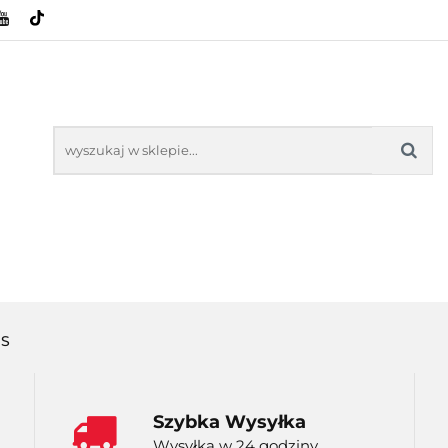
HOWE
BAGAŻNIKI
CAMPING
E-BIKE
SPORTY WODNE
ENERGIA
WYNAJEM
MPING
E-BIKE
TORBY KJUST
PRODUCENCI
SP
US
Szybka Wysyłka
Wysyłka w 24 godziny