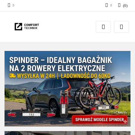
(
0
)
Zaloguj się
Zarejestruj się
Dodaj zgłoszenie