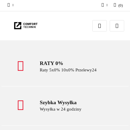
(
0
)
Zaloguj się
Zarejestruj się
Dodaj zgłoszenie
RATY 0%
Raty 5x0% 10x0% Przelewy24
Szybka Wysyłka
Wysyłka w 24 godziny