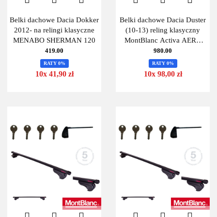
Belki dachowe Dacia Dokker
Belki dachowe Dacia Duster
2012- na relingi klasyczne
(10-13) reling klasyczny
MENABO SHERMAN 120
MontBlanc Activa AERO
125
419.00
980.00
RATY 0%
RATY 0%
10x 41,90 zł
10x 98,00 zł