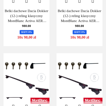
Belki dachowe Dacia Dokker
Belki dachowe Dacia Dokker
(12-) reling klasyczny
(12-) reling klasyczny
MontBlanc Activa AERO
MontBlanc Activa AERO
125
125
980.00
980.00
RATY 0%
RATY 0%
10x 98,00 zł
10x 98,00 zł