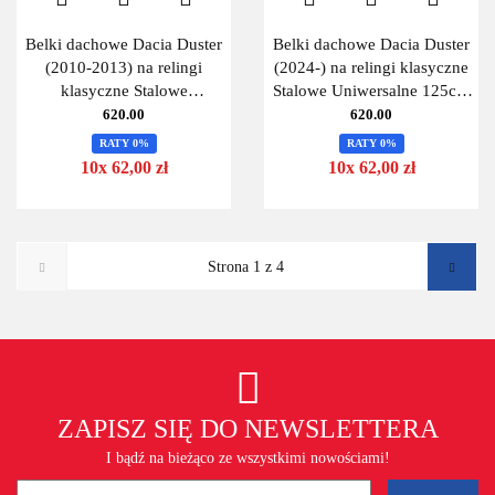
Belki dachowe Dacia Duster
Belki dachowe Dacia Duster
(2010-2013) na relingi
(2024-) na relingi klasyczne
klasyczne Stalowe
Stalowe Uniwersalne 125cm
Uniwersalne 125cm
MontBlanc 125 Steel-
620.00
620.00
MontBlanc 125 Steel-
RATY 0%
RATY 0%
10x 62,00 zł
10x 62,00 zł
ZAPISZ SIĘ DO NEWSLETTERA
I bądź na bieżąco ze wszystkimi nowościami!