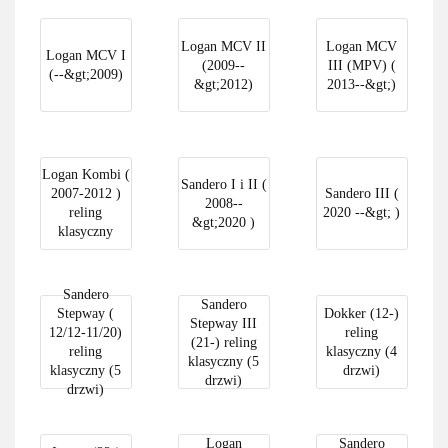
Logan MCV II
Logan MCV
Logan MCV I
(2009--
III (MPV) (
(--&gt;2009)
&gt;2012)
2013--&gt;)
Logan Kombi (
Sandero I i II (
2007-2012 )
Sandero III (
2008--
reling
2020 --&gt; )
&gt;2020 )
klasyczny
Sandero
Sandero
Stepway (
Dokker (12-)
Stepway III
12/12-11/20)
reling
(21-) reling
reling
klasyczny (4
klasyczny (5
klasyczny (5
drzwi)
drzwi)
drzwi)
Logan
Sandero