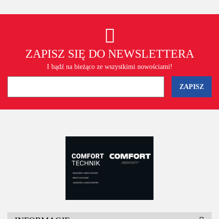
ZAPISZ SIĘ DO NEWSLETTERA
I bądź na bieżąco ze wszystkimi nowościami!