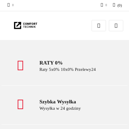
(
0
)
Zaloguj się
Zarejestruj się
Dodaj zgłoszenie
RATY 0%
Raty 5x0% 10x0% Przelewy24
Szybka Wysyłka
Wysyłka w 24 godziny