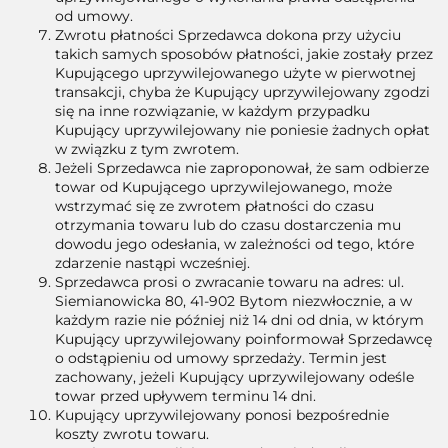
od umowy.
Zwrotu płatności Sprzedawca dokona przy użyciu
takich samych sposobów płatności, jakie zostały przez
Kupującego uprzywilejowanego użyte w pierwotnej
transakcji, chyba że Kupujący uprzywilejowany zgodzi
się na inne rozwiązanie, w każdym przypadku
Kupujący uprzywilejowany nie poniesie żadnych opłat
w związku z tym zwrotem.
Jeżeli Sprzedawca nie zaproponował, że sam odbierze
towar od Kupującego uprzywilejowanego, może
wstrzymać się ze zwrotem płatności do czasu
otrzymania towaru lub do czasu dostarczenia mu
dowodu jego odesłania, w zależności od tego, które
zdarzenie nastąpi wcześniej.
Sprzedawca prosi o zwracanie towaru na adres: ul.
Siemianowicka 80, 41-902 Bytom niezwłocznie, a w
każdym razie nie później niż 14 dni od dnia, w którym
Kupujący uprzywilejowany poinformował Sprzedawcę
o odstąpieniu od umowy sprzedaży. Termin jest
zachowany, jeżeli Kupujący uprzywilejowany odeśle
towar przed upływem terminu 14 dni.
Kupujący uprzywilejowany ponosi bezpośrednie
koszty zwrotu towaru.