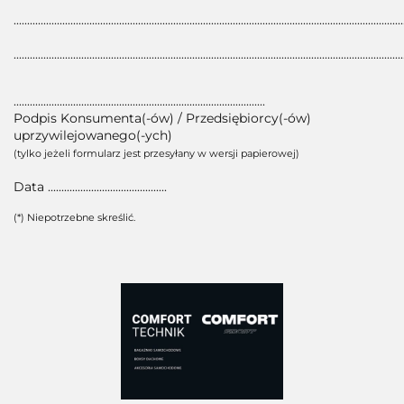
................................................................................................................................................
................................................................................................................................................
.............................................................................................
Podpis Konsumenta(-ów) / Przedsiębiorcy(-ów)
uprzywilejowanego(-ych)
(tylko jeżeli formularz jest przesyłany w wersji papierowej)
Data ............................................
(*) Niepotrzebne skreślić.