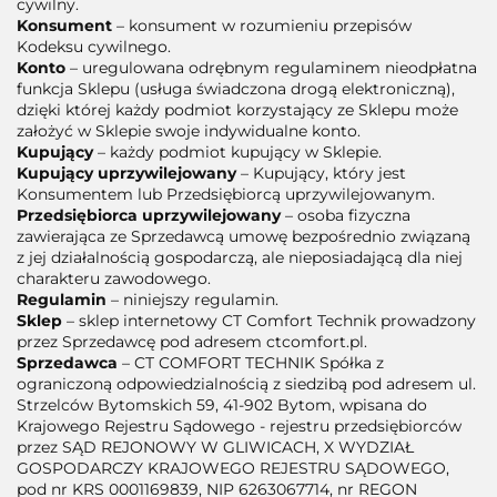
cywilny.
Konsument
– konsument w rozumieniu przepisów
Kodeksu cywilnego.
Konto
– uregulowana odrębnym regulaminem nieodpłatna
funkcja Sklepu (usługa świadczona drogą elektroniczną),
dzięki której każdy podmiot korzystający ze Sklepu może
założyć w Sklepie swoje indywidualne konto.
Kupujący
– każdy podmiot kupujący w Sklepie.
Kupujący uprzywilejowany
– Kupujący, który jest
Konsumentem lub Przedsiębiorcą uprzywilejowanym.
Przedsiębiorca uprzywilejowany
– osoba fizyczna
zawierająca ze Sprzedawcą umowę bezpośrednio związaną
z jej działalnością gospodarczą, ale nieposiadającą dla niej
charakteru zawodowego.
Regulamin
– niniejszy regulamin.
Sklep
– sklep internetowy CT Comfort Technik prowadzony
przez Sprzedawcę pod adresem ctcomfort.pl.
Sprzedawca
– CT COMFORT TECHNIK Spółka z
ograniczoną odpowiedzialnością z siedzibą pod adresem ul.
Strzelców Bytomskich 59, 41-902 Bytom, wpisana do
Krajowego Rejestru Sądowego - rejestru przedsiębiorców
przez SĄD REJONOWY W GLIWICACH, X WYDZIAŁ
GOSPODARCZY KRAJOWEGO REJESTRU SĄDOWEGO,
pod nr KRS 0001169839, NIP 6263067714, nr REGON