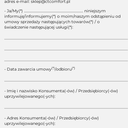
adres e-mail: sklep@ctcomfort.pl
- Ja/My(*) ..................................................................... niniejszym
informuję/informujemy(*) o moim/naszym odstąpieniu od
umowy sprzedaży następujących towarów(*) / o
świadczenie następującej usługi(*):
................................................................................................................................................
................................................................................................................................................
................................................................................................................................................
(*)
(*)
- Data zawarcia umowy
/odbioru
................................................................................................................................................
- Imię i nazwisko Konsumenta(-ów) / Przedsiębiorcy(-ów)
uprzywilejowanego(-ych):
................................................................................................................................................
- Adres Konsumenta(-ów) / Przedsiębiorcy(-ów)
uprzywilejowanego(-ych):