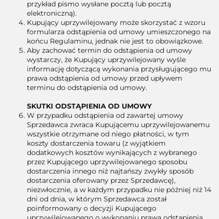
przykład pismo wysłane pocztą lub pocztą
elektroniczną).
Kupujący uprzywilejowany może skorzystać z wzoru
formularza odstąpienia od umowy umieszczonego na
końcu Regulaminu, jednak nie jest to obowiązkowe.
Aby zachować termin do odstąpienia od umowy
wystarczy, że Kupujący uprzywilejowany wyśle
informację dotyczącą wykonania przysługującego mu
prawa odstąpienia od umowy przed upływem
terminu do odstąpienia od umowy.
SKUTKI ODSTĄPIENIA OD UMOWY
W przypadku odstąpienia od zawartej umowy
Sprzedawca zwraca Kupującemu uprzywilejowanemu
wszystkie otrzymane od niego płatności, w tym
koszty dostarczenia towaru (z wyjątkiem
dodatkowych kosztów wynikających z wybranego
przez Kupującego uprzywilejowanego sposobu
dostarczenia innego niż najtańszy zwykły sposób
dostarczenia oferowany przez Sprzedawcę),
niezwłocznie, a w każdym przypadku nie później niż 14
dni od dnia, w którym Sprzedawca został
poinformowany o decyzji Kupującego
uprzywilejowanego o wykonaniu prawa odstąpienia