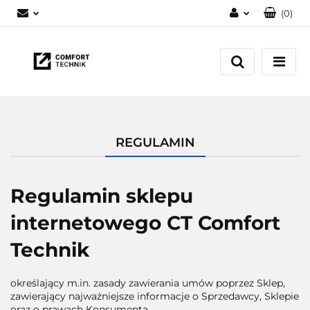
(
0
)
Zaloguj się
Zarejestruj się
Dodaj zgłoszenie
REGULAMIN
Regulamin sklepu
internetowego CT Comfort
Technik
określający m.in. zasady zawierania umów poprzez Sklep,
zawierający najważniejsze informacje o Sprzedawcy, Sklepie
oraz o prawach Konsumenta