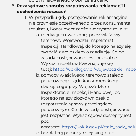
uprzywilejowanego o obniżeniu ceny.
Pozasądowe sposoby rozpatrywania reklamacji i
dochodzenia roszczeń
W przypadku gdy postępowanie reklamacyjne
nie przyniesie oczekiwanego przez Konsumenta
rezultatu, Konsument może skorzystać m.in. z:
mediacji prowadzonej przez właściwy
terenowo Wojewódzki Inspektorat
Inspekcji Handlowej, do którego należy się
zwrócić z wnioskiem o mediację. Co do
zasady postępowanie jest bezpłatne.
Wykaz Inspektoratów znajduje się
tutaj:
https://uokik.gov.pl/wojewodzkie_insp
pomocy właściwego terenowo stałego
polubownego sądu konsumenckiego
działającego przy Wojewódzkim
Inspektoracie Inspekcji Handlowej, do
którego należy złożyć wniosek o
rozpatrzenie sprawy przed sądem
polubownym. Co do zasady postępowanie
jest bezpłatne. Wykaz sądów dostępny jest
pod
adresem:
https://uokik.gov.pl/stale_sady_po
bezpłatnej pomocy miejskiego lub