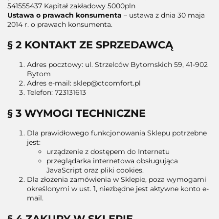
541555437 Kapitał zakładowy 5000pln
Ustawa o prawach konsumenta
– ustawa z dnia 30 maja
2014 r. o prawach konsumenta.
§ 2 KONTAKT ZE SPRZEDAWCĄ
Adres pocztowy: ul.
Strzelców Bytomskich 59
, 41-902
Bytom
Adres e-mail: sklep@ctcomfort.pl
Telefon: 723131613
§ 3 WYMOGI TECHNICZNE
Dla prawidłowego funkcjonowania Sklepu potrzebne
jest:
urządzenie z dostępem do Internetu
przeglądarka internetowa obsługująca
JavaScript oraz pliki cookies.
Dla złożenia zamówienia w Sklepie, poza wymogami
określonymi w ust. 1, niezbędne jest aktywne konto e-
mail.
§ 4 ZAKUPY W SKLEPIE