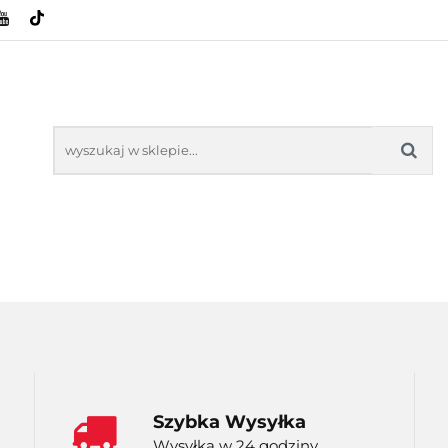
HOWE
BAGAŻNIKI
CAMPING
E-BIKE
SPORTY WODNE
ENERGIA
WYNAJEM
MPING
E-BIKE
TORBY KJUST
PRODUCENCI
SP
Szybka Wysyłka
Wysyłka w 24 godziny