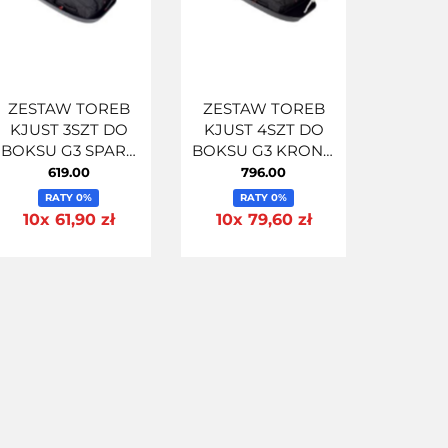
ZESTAW TOREB
ZESTAW TOREB
KJUST 3SZT DO
KJUST 4SZT DO
BOKSU G3 SPARK
BOKSU G3 KRONO
400
480
619.00
796.00
RATY 0%
RATY 0%
10x 61,90 zł
10x 79,60 zł