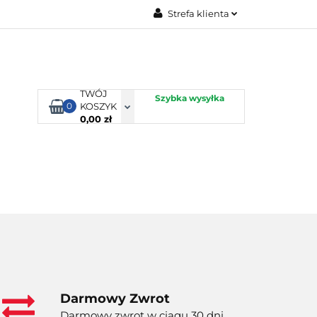
Strefa klienta
TORBY KJUST
Zaloguj się
Zarejestruj się
Dodaj zgłoszenie
TWÓJ
Szybka wysyłka
0
KOSZYK
0,00 zł
ORTY WODNE
ENERGIA
WYNAJEM
Darmowy Zwrot
Darmowy zwrot w ciągu 30 dni