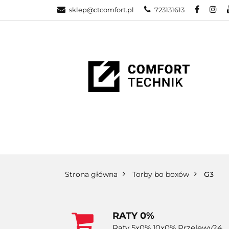
sklep@ctcomfort.pl
723131613
NAMIOTY DAC
PRODUCENCI
NAMIOTY DACHOWE
BAGAŻNIKI
CA
Strona główna
Torby bo boxów
G3
RATY 0%
Raty 5x0% 10x0% Przelewy24