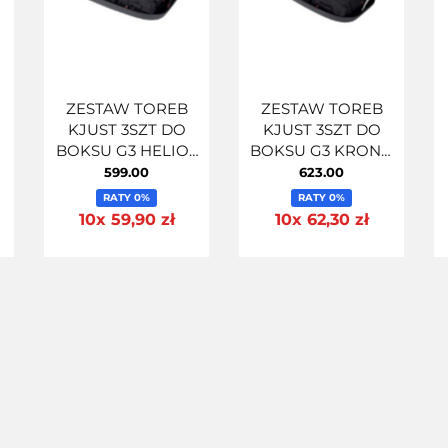
ZESTAW TOREB
ZESTAW TOREB
KJUST 3SZT DO
KJUST 3SZT DO
BOKSU G3 HELIOS
BOKSU G3 KRONO
400
400
599.00
623.00
RATY 0%
RATY 0%
10x 59,90 zł
10x 62,30 zł