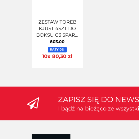
ZESTAW TOREB
KJUST 4SZT DO
BOKSU G3 SPARK
480
803.00
RATY 0%
10x 80,30 zł
ZAPISZ SIĘ DO NEW
I bądź na bieżąco ze wszyst