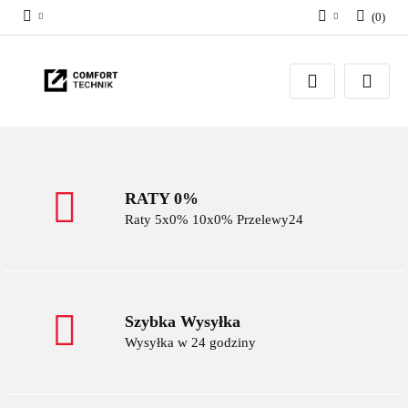
(
0
)
Zaloguj się
Zarejestruj się
Dodaj zgłoszenie
RATY 0%
Raty 5x0% 10x0% Przelewy24
Szybka Wysyłka
Wysyłka w 24 godziny