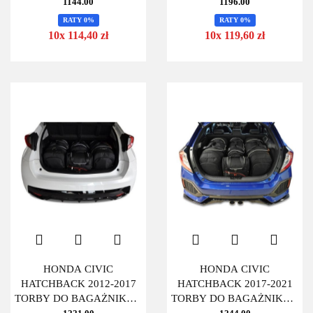
SZT
SZT
1144.00
1196.00
RATY 0%
RATY 0%
10x 114,40 zł
10x 119,60 zł
HONDA CIVIC
HONDA CIVIC
HATCHBACK 2012-2017
HATCHBACK 2017-2021
TORBY DO BAGAŻNIKA 4
TORBY DO BAGAŻNIKA 4