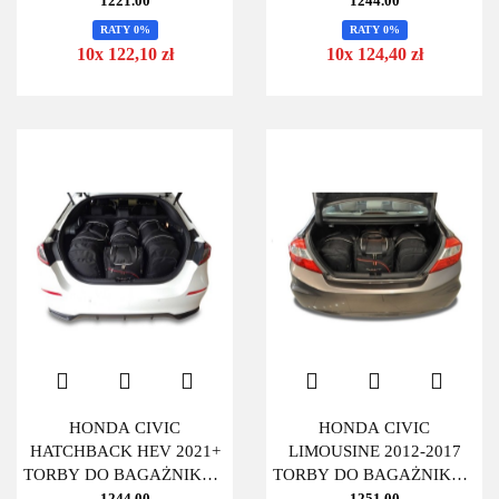
SZT
SZT
1221.00
1244.00
RATY 0%
RATY 0%
10x 122,10 zł
10x 124,40 zł
HONDA CIVIC
HONDA CIVIC
HATCHBACK HEV 2021+
LIMOUSINE 2012-2017
TORBY DO BAGAŻNIKA 4
TORBY DO BAGAŻNIKA 4
SZT
SZT
1244.00
1251.00