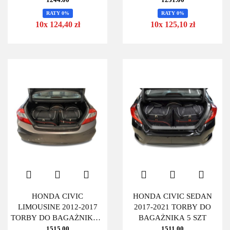
RATY 0%
RATY 0%
10x 124,40 zł
10x 125,10 zł
HONDA CIVIC
HONDA CIVIC SEDAN
LIMOUSINE 2012-2017
2017-2021 TORBY DO
TORBY DO BAGAŻNIKA 5
BAGAŻNIKA 5 SZT
SZT
1515.00
1511.00