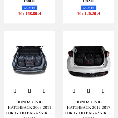
SZT
SZT
1688.00
1202.00
RATY 0%
RATY 0%
10x 168,80 zł
10x 120,20 zł
HONDA CIVIC
HONDA CIVIC
HATCHBACK 2006-2011
HATCHBACK 2012-2017
TORBY DO BAGAŻNIKA 4
TORBY DO BAGAŻNIKA 4