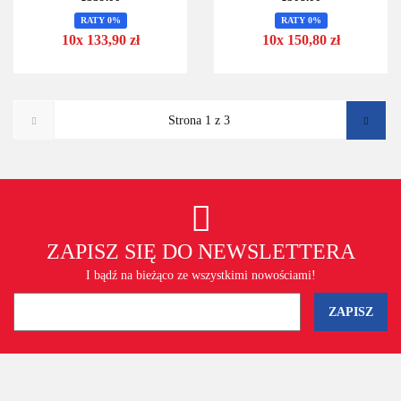
RATY 0%
RATY 0%
10x 133,90 zł
10x 150,80 zł
ZAPISZ SIĘ DO NEWSLETTERA
I bądź na bieżąco ze wszystkimi nowościami!