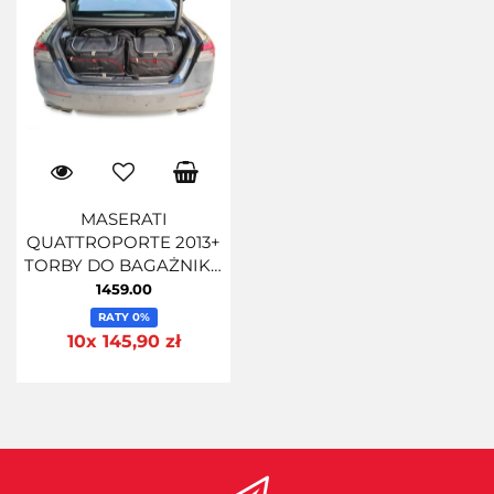
MASERATI
QUATTROPORTE 2013+
TORBY DO BAGAŻNIKA
5 SZT
1459.00
RATY 0%
10x 145,90 zł