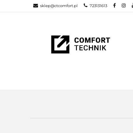
sklep@ctcomfort.pl
723131613
NAMIOTY DAC
PRODUCENCI
NAMIOTY DACHOWE
BAGAŻNIKI
CA