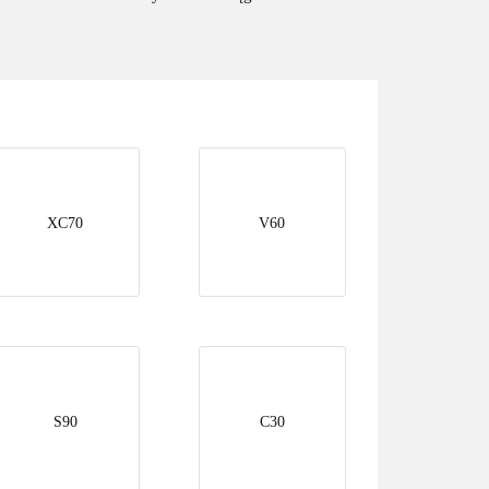
XC70
V60
S90
C30