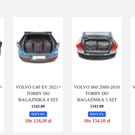
+
VOLVO C40 EV 2021+
VOLVO S60 2000-2010
TORBY DO
TORBY DO
BAGAŻNIKA 4 SZT
BAGAŻNIKA 5 SZT
1242.00
1541.00
RATY 0%
RATY 0%
10x 124,20 zł
10x 154,10 zł