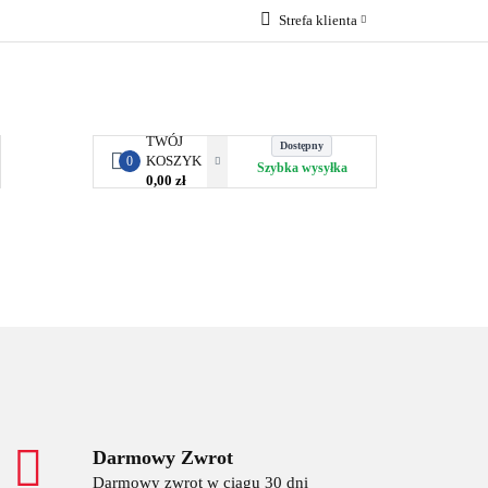
Strefa klienta
RBY KJUST
Zaloguj się
Zarejestruj się
Dodaj zgłoszenie
TWÓJ
Dostępny
KOSZYK
0
Szybka wysyłka
0,00 zł
ORTY WODNE
ENERGIA
WYNAJEM
Darmowy Zwrot
Darmowy zwrot w ciągu 30 dni