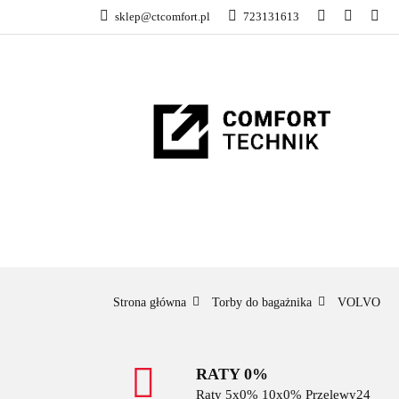
sklep@ctcomfort.pl
723131613
NAMIOTY DACH
PRODUCENCI
NAMIOTY DACHOWE
BAGAŻNIKI
CA
Strona główna
Torby do bagażnika
VOLVO
RATY 0%
Raty 5x0% 10x0% Przelewy24