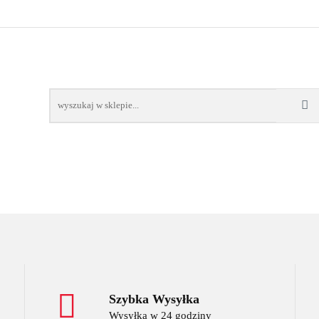
OWE
BAGAŻNIKI
CAMPING
E-BIKE
TO
SPORTY WODNE
ENERGIA
WYNAJEM
MPING
E-BIKE
TORBY KJUST
PRODUCENCI
SP
Szybka Wysyłka
Wysyłka w 24 godziny