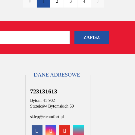
1
2
3
4
DANE ADRESOWE
723131613
Bytom 41-902
Strzelców Bytomskich 59
sklep@ctcomfort.pl