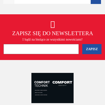
ZAPISZ SIĘ DO NEWSLETTERA
I bądź na bieżąco ze wszystkimi nowościami!