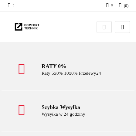
(
0
)
Zaloguj się
Zarejestruj się
Dodaj zgłoszenie
RATY 0%
Raty 5x0% 10x0% Przelewy24
Szybka Wysyłka
Wysyłka w 24 godziny