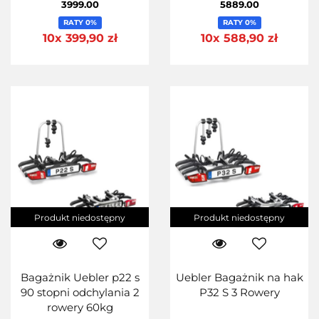
niskich klap
3999.00
5889.00
RATY 0%
RATY 0%
10x 399,90 zł
10x 588,90 zł
Produkt niedostępny
Produkt niedostępny
Bagażnik Uebler p22 s
Uebler Bagażnik na hak
90 stopni odchylania 2
P32 S 3 Rowery
rowery 60kg