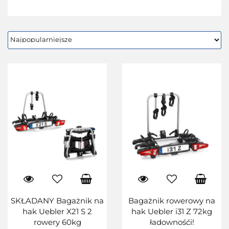
SKŁADANY Bagażnik na
Bagażnik rowerowy na
hak Uebler X21 S 2
hak Uebler i31 Z 72kg
rowery 60kg
ładownośći!