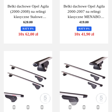
Belki dachowe Opel Agila
Belki dachowe Opel Agila
(2000-2008) na relingi
2000-2007 na relingi
klasyczne Stalowe
klasyczne MENABO
Uniwersalne 125cm
SHERMAN 120
620.00
419.00
MontBlanc 125 Steel-
RATY 0%
RATY 0%
10x 62,00 zł
10x 41,90 zł