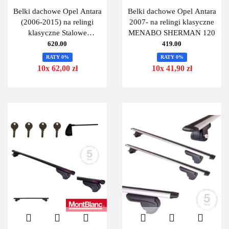
Belki dachowe Opel Antara
Belki dachowe Opel Antara
(2006-2015) na relingi
2007- na relingi klasyczne
klasyczne Stalowe
MENABO SHERMAN 120
Uniwersalne 125cm
620.00
419.00
MontBlanc 125 Steel-
RATY 0%
RATY 0%
10x 62,00 zł
10x 41,90 zł