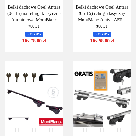
Belki dachowe Opel Antara
Belki dachowe Opel Antara
(06-15) na relingi klasyczne
(06-15) reling klasyczny
Aluminiowe MontBlanc
MontBlanc Activa AERO
Activa Alu 125
125
780.00
980.00
RATY 0%
RATY 0%
10x 78,00 zł
10x 98,00 zł