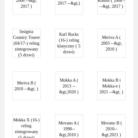
2008 --&gt;
Kombi ( 2008 -
2017 --&gt;)
2017 )
--&gt; 2017 )
Insignia
Karl Rocks
Country Tourer
Meriva A (
(16-) reling
(04/17-) reling
2003 --&gt;
klasyczny ( 5
zintegrowany
2010 )
drzwi)
(5 drzwi)
Mokka A (
Mokka B i
Meriva B (
2013 --
Mokka-e (
2010 --&gt; )
&gt;2020 )
2021 --&gt; )
Mokka X (16-)
Movano A (
Movano B (
reling
1998--
2010--
zintegrowany
&gt;2010 )
&gt;2021 )
(5 drzwi)