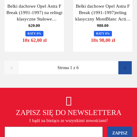
Belki dachowe Opel Astra F
Belki dachowe Opel Astra F
Break (1991-1997) na relingi
Break (1991-1997)reling
klasyczne Stalowe
klasyczny MontBlanc Activa
Uniwersalne 125cm
AERO 125
620.00
980.00
MontBlanc 125 Steel-
RATY 0%
RATY 0%
10x 62,00 zł
10x 98,00 zł
ZAPISZ SIĘ DO NEWSLETTERA
I bądź na bieżąco ze wszystkimi nowościami!