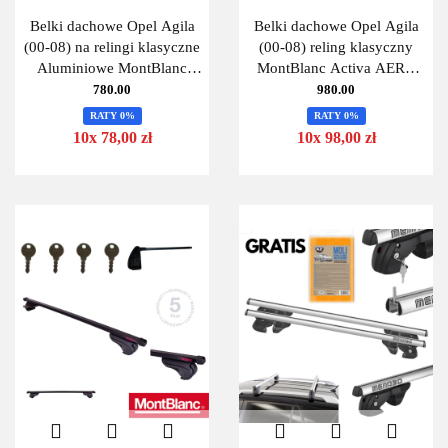
Belki dachowe Opel Agila
Belki dachowe Opel Agila
(00-08) na relingi klasyczne
(00-08) reling klasyczny
Aluminiowe MontBlanc
MontBlanc Activa AERO
Activa Alu 125
125
780.00
980.00
RATY 0%
RATY 0%
10x 78,00 zł
10x 98,00 zł