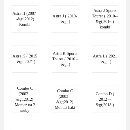
Astra J Sports
Astra H (2007-
Astra J ( 2010-
Tourer ( 2010--
-&gt;2012)
-&gt;)
&gt;2016 )
Kombi
kombi
Astra K Sports
Astra K ( 2015
Astra L ( 2021
Tourer ( 2016 -
--&gt;2021 )
--&gt; )
-&gt;)
Combo C
Combo C
(2002--
Combo D (
(2003--
&gt;2012)
2012 --
&gt;2012)
Montaż na 2
&gt;2018 )
Montaż haki
śruby