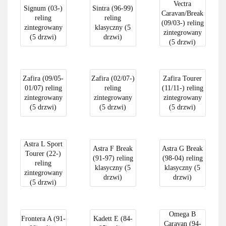
Vectra
Signum (03-)
Sintra (96-99)
Caravan/Break
reling
reling
(09/03-) reling
zintegrowany
klasyczny (5
zintegrowany
(5 drzwi)
drzwi)
(5 drzwi)
Zafira (09/05-
Zafira (02/07-)
Zafira Tourer
01/07) reling
reling
(11/11-) reling
zintegrowany
zintegrowany
zintegrowany
(5 drzwi)
(5 drzwi)
(5 drzwi)
Astra L Sport
Astra F Break
Astra G Break
Tourer (22-)
(91-97) reling
(98-04) reling
reling
klasyczny (5
klasyczny (5
zintegrowany
drzwi)
drzwi)
(5 drzwi)
Omega B
Frontera A (91-
Kadett E (84-
Caravan (94-