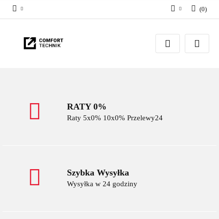
(
0
)
Zaloguj się
Zarejestruj się
Dodaj zgłoszenie
RATY 0%
Raty 5x0% 10x0% Przelewy24
Szybka Wysyłka
Wysyłka w 24 godziny