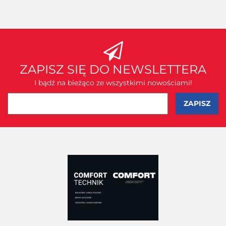
ZAPISZ SIĘ DO NEWSLETTERA
I bądź na bieżąco ze wszystkimi nowościami!