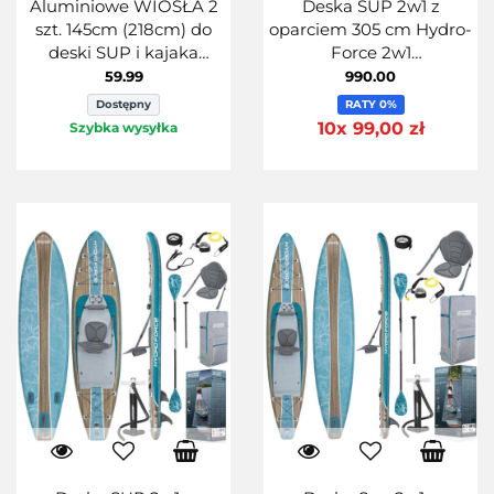
Aluminiowe WIOSŁA 2
Deska SUP 2w1 z
szt. 145cm (218cm) do
oparciem 305 cm Hydro-
deski SUP i kajaka
Force 2w1
Bestawy
305cmx84cmx15cm
59.99
990.00
Dostępny
RATY 0%
10x 99,00 zł
Szybka wysyłka