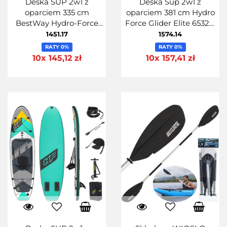
Deska SUP 2w1 z
Deska Sup 2w1 z
oparciem 335 cm
oparciem 381 cm Hydro
BestWay Hydro-Force
Force Glider Elite 6532G
2w1 335cmx84cmx15cm
381x79x15cm
1451.17
1574.14
RATY 0%
RATY 0%
10x 145,12 zł
10x 157,41 zł