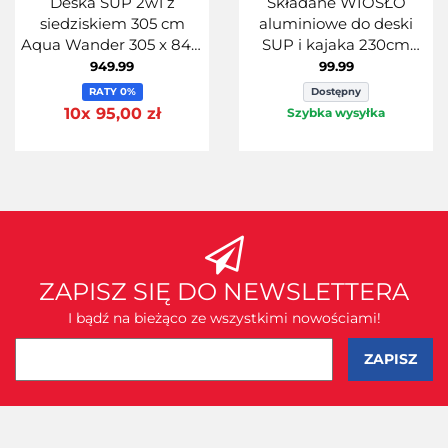
Deska SUP 2w1 z
Składane WIOSŁO
siedziskiem 305 cm
aluminiowe do deski
Aqua Wander 305 x 84 x
SUP i kajaka 230cm
12 cm + wiosło
62174
949.99
99.99
RATY 0%
Dostępny
10x 95,00 zł
Szybka wysyłka
ZAPISZ SIĘ DO NEWSLETTERA
I bądź na bieżąco ze wszystkimi nowościami!