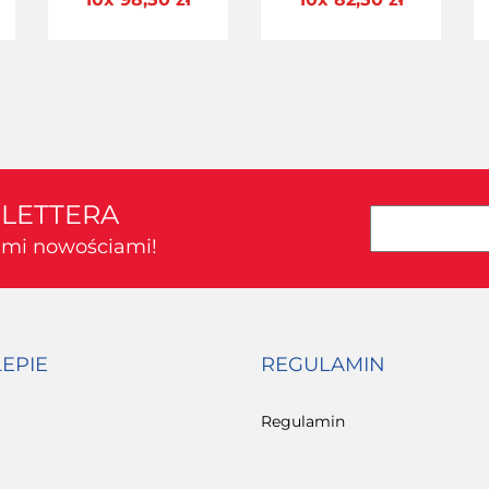
Alu 125 Kit 06
MontBlanc 125 Steel
+ Kit
SLETTERA
kimi nowościami!
LEPIE
REGULAMIN
Regulamin