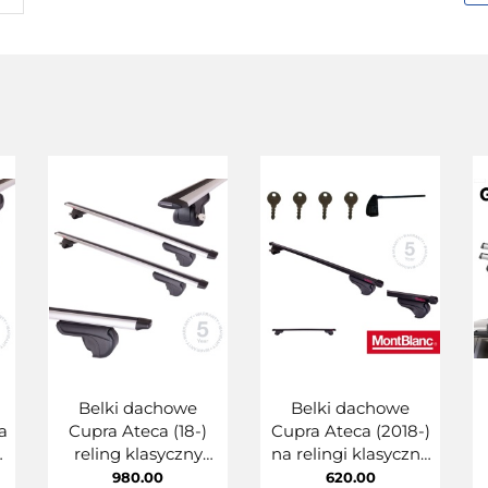
Belki dachowe
Belki dachowe
a
Cupra Ateca (18-)
Cupra Ateca (2018-)
reling klasyczny
na relingi klasyczne
MontBlanc Activa
Stalowe
980.00
620.00