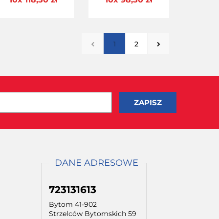
Alu 125 Kit 06
1
2
DANE ADRESOWE
723131613
Bytom 41-902
Strzelców Bytomskich 59