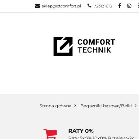
sklep@ctcomfort.pl
723131613
NAMIOTY DAC
PRODUCENCI
NAMIOTY DACHOWE
BAGAŻNIKI
CA
Strona główna
Bagazniki bazowe/Belki
RATY 0%
Raty 5x0% 10x0% Przelewy24