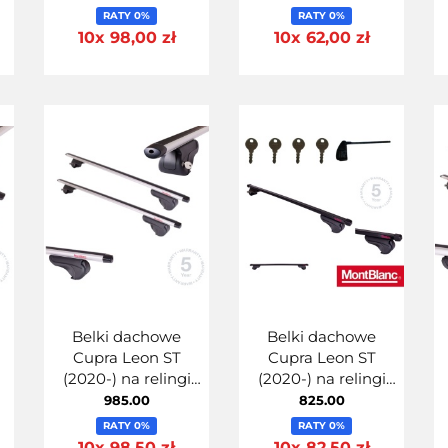
AERO 125
Uniwersalne 125cm
RATY 0%
RATY 0%
MontBlanc 125 Steel-
10x 98,00 zł
10x 62,00 zł
Belki dachowe
Belki dachowe
Cupra Leon ST
Cupra Leon ST
ny
(2020-) na relingi
(2020-) na relingi
zintegrowane
zintegrowane
985.00
825.00
Aluminiowe
Stalowe
RATY 0%
RATY 0%
MontBlanc Activa
Uniwersalne 125cm
10x 98,50 zł
10x 82,50 zł