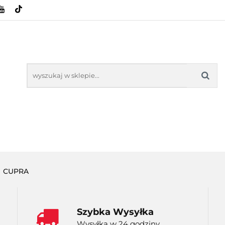
HOWE
BAGAŻNIKI
CAMPING
E-BIKE
SPORTY WODNE
ENERGIA
WYNAJEM
MPING
E-BIKE
TORBY KJUST
PRODUCENCI
SP
CUPRA
Szybka Wysyłka
Wysyłka w 24 godziny