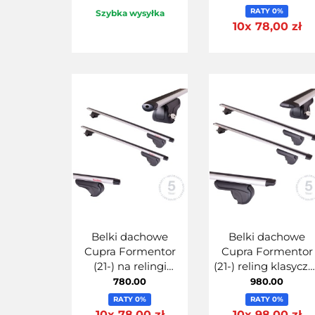
MontBlanc Activa
RATY 0%
Szybka wysyłka
Alu 125
10x 78,00 zł
Belki dachowe
Belki dachowe
Cupra Formentor
Cupra Formentor
(21-) na relingi
(21-) reling klasycz
klasyczne
MontBlanc Activa
780.00
980.00
Aluminiowe
AERO 125
RATY 0%
RATY 0%
MontBlanc Activa
10x 78,00 zł
10x 98,00 zł