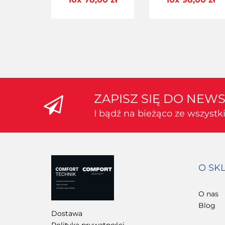
Alu 125
ZAPISZ SIĘ DO NEW
I bądź na bieżąco ze wszyst
O SK
O nas
Blog
Dostawa