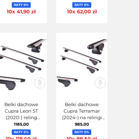
SHERMAN 120
Uniwersalne 125cm
RATY 0%
RATY 0%
MontBlanc 125 Steel-
10x 41,90 zł
10x 62,00 zł
Belki dachowe
Belki dachowe
Cupra Leon ST
Cupra Terramar
(2020-) reling
(2024-) na relingi
zintegrowany
zintegrowane
1185.00
985.00
MontBlanc Activa
Aluminiowe
RATY 0%
RATY 0%
Aero 125 + kit 06
MontBlanc Activa
10x 118,50 zł
10x 98,50 zł