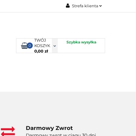
Strefa klienta
TORBY KJUST
Zaloguj się
Zarejestruj się
Dodaj zgłoszenie
TWÓJ
Szybka wysyłka
0
KOSZYK
0,00 zł
ORTY WODNE
ENERGIA
WYNAJEM
Darmowy Zwrot
Darmowy zwrot w ciągu 30 dni