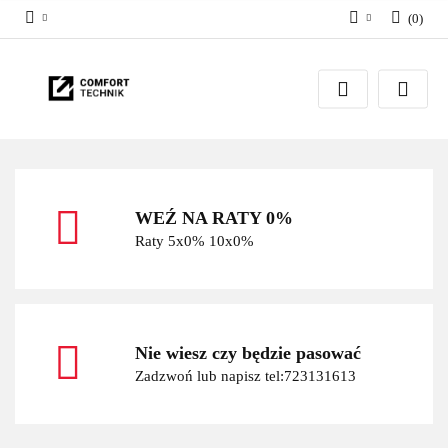
(
0
)
Zaloguj się
Zarejestruj się
Dodaj zgłoszenie
WEŹ NA RATY 0%
Raty 5x0% 10x0%
Nie wiesz czy będzie pasować
Zadzwoń lub napisz tel:723131613