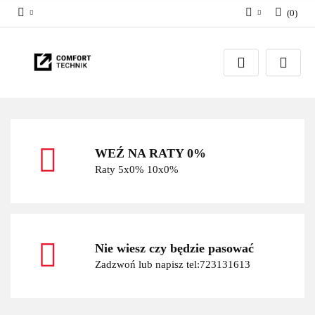
(
0
)
Zaloguj się
Zarejestruj się
Dodaj zgłoszenie
WEŹ NA RATY 0%
Raty 5x0% 10x0%
Nie wiesz czy będzie pasować
Zadzwoń lub napisz tel:723131613