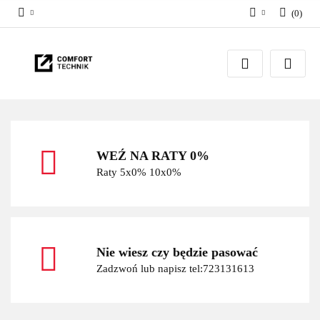
(
0
)
Zaloguj się
Zarejestruj się
Dodaj zgłoszenie
WEŹ NA RATY 0%
Raty 5x0% 10x0%
Nie wiesz czy będzie pasować
Zadzwoń lub napisz tel:723131613