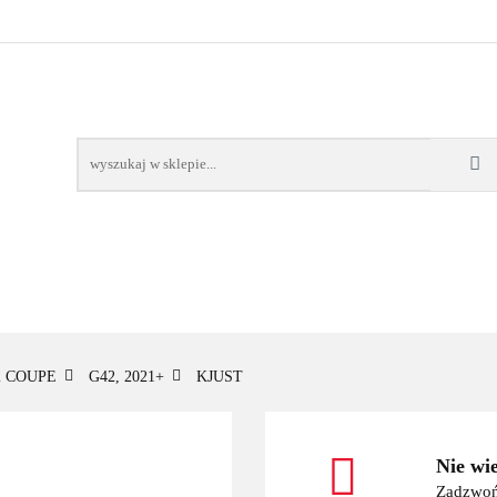
OWE
BAGAŻNIKI
CAMPING
E-BIKE
TO
SPORTY WODNE
ENERGIA
WYNAJEM
MPING
E-BIKE
TORBY KJUST
PRODUCENCI
SP
2 COUPE
G42, 2021+
KJUST
Nie wi
Zadzwoń