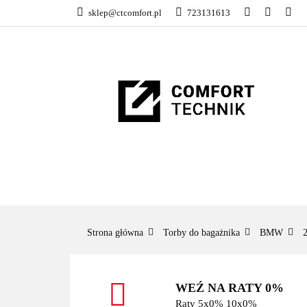
sklep@ctcomfort.pl
723131613
NAMIOTY DACH
PRODUCENCI
NAMIOTY DACHOWE
BAGAŻNIKI
CA
Strona główna
Torby do bagażnika
BMW
WEŹ NA RATY 0%
Raty 5x0% 10x0%