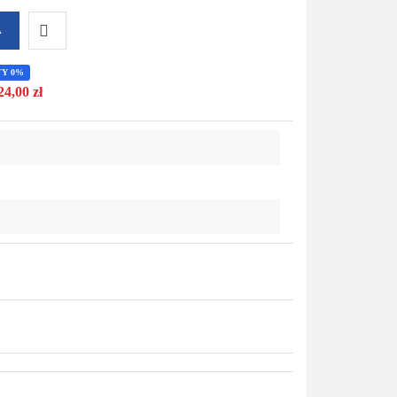
A
Do
TY 0%
24,00 zł
przechowalni