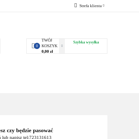
Strefa klienta
RBY KJUST
Zaloguj się
Zarejestruj się
Dodaj zgłoszenie
TWÓJ
Szybka wysyłka
KOSZYK
0
0,00 zł
ORTY WODNE
ENERGIA
WYNAJEM
esz czy będzie pasować
 lub napisz tel:723131613