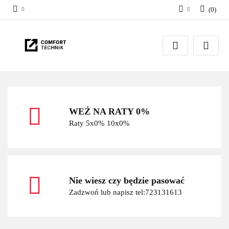
(
0
)
Zaloguj się
Zarejestruj się
Dodaj zgłoszenie
WEŹ NA RATY 0%
Raty 5x0% 10x0%
Nie wiesz czy będzie pasować
Zadzwoń lub napisz tel:723131613