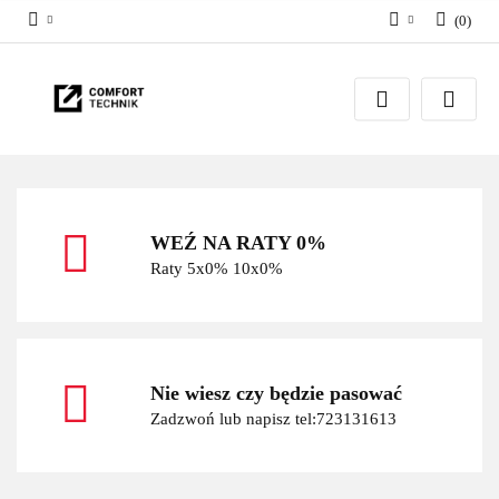
(
0
)
Zaloguj się
Zarejestruj się
Dodaj zgłoszenie
WEŹ NA RATY 0%
Raty 5x0% 10x0%
Nie wiesz czy będzie pasować
Zadzwoń lub napisz tel:723131613