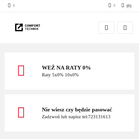
(
0
)
Zaloguj się
Zarejestruj się
Dodaj zgłoszenie
WEŹ NA RATY 0%
Raty 5x0% 10x0%
Nie wiesz czy będzie pasować
Zadzwoń lub napisz tel:723131613