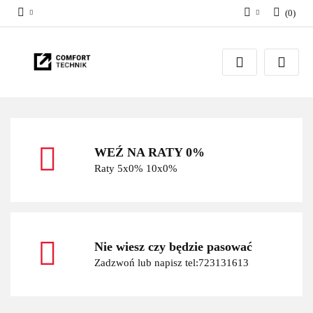
(
0
)
Zaloguj się
Zarejestruj się
Dodaj zgłoszenie
WEŹ NA RATY 0%
Raty 5x0% 10x0%
Nie wiesz czy będzie pasować
Zadzwoń lub napisz tel:723131613