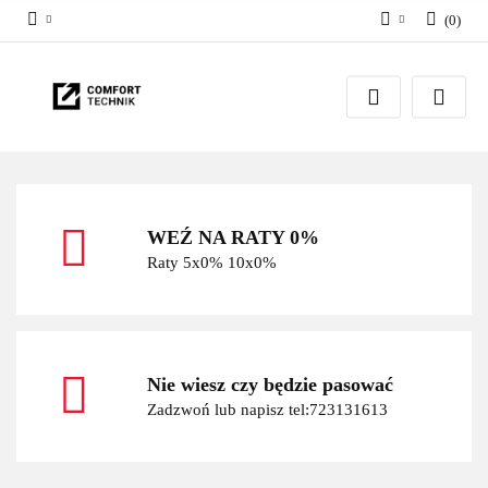
(
0
)
Zaloguj się
Zarejestruj się
Dodaj zgłoszenie
WEŹ NA RATY 0%
Raty 5x0% 10x0%
Nie wiesz czy będzie pasować
Zadzwoń lub napisz tel:723131613