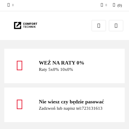
(
0
)
Zaloguj się
Zarejestruj się
Dodaj zgłoszenie
WEŹ NA RATY 0%
Raty 5x0% 10x0%
Nie wiesz czy będzie pasować
Zadzwoń lub napisz tel:723131613