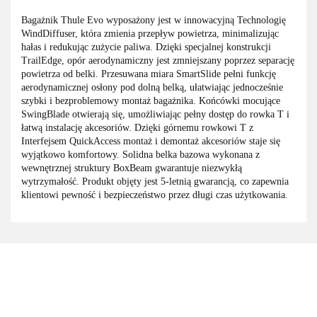
Bagażnik Thule Evo wyposażony jest w innowacyjną Technologię
WindDiffuser, która zmienia przepływ powietrza, minimalizując
hałas i redukując zużycie paliwa. Dzięki specjalnej konstrukcji
TrailEdge, opór aerodynamiczny jest zmniejszany poprzez separację
powietrza od belki. Przesuwana miara SmartSlide pełni funkcję
aerodynamicznej osłony pod dolną belką, ułatwiając jednocześnie
szybki i bezproblemowy montaż bagażnika. Końcówki mocujące
SwingBlade otwierają się, umożliwiając pełny dostęp do rowka T i
łatwą instalację akcesoriów. Dzięki górnemu rowkowi T z
Interfejsem QuickAccess montaż i demontaż akcesoriów staje się
wyjątkowo komfortowy. Solidna belka bazowa wykonana z
wewnętrznej struktury BoxBeam gwarantuje niezwykłą
wytrzymałość. Produkt objęty jest 5-letnią gwarancją, co zapewnia
klientowi pewność i bezpieczeństwo przez długi czas użytkowania.