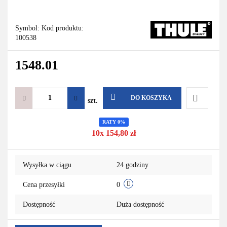
Symbol:
Kod produktu:
100538
1548.01
DO KOSZYKA
szt.
Do
RATY 0%
10x 154,80 zł
przechowa
Wysyłka w ciągu
24 godziny
Cena przesyłki
0
Dostępność
Duża dostępność