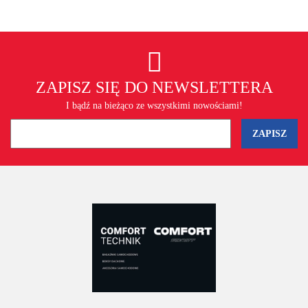
ZAPISZ SIĘ DO NEWSLETTERA
I bądź na bieżąco ze wszystkimi nowościami!