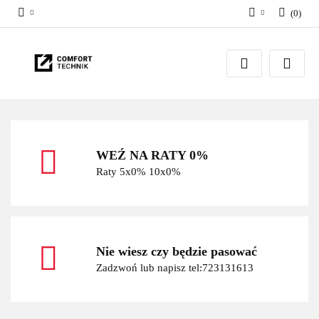
(
0
)
Zaloguj się
Zarejestruj się
Dodaj zgłoszenie
WEŹ NA RATY 0%
Raty 5x0% 10x0%
Nie wiesz czy będzie pasować
Zadzwoń lub napisz tel:723131613