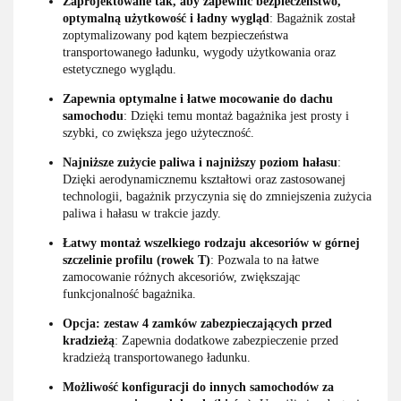
Zaprojektowane tak, aby zapewnić bezpieczeństwo,
optymalną użytkowość i ładny wygląd
: Bagażnik został
zoptymalizowany pod kątem bezpieczeństwa
transportowanego ładunku, wygody użytkowania oraz
estetycznego wyglądu.
Zapewnia optymalne i łatwe mocowanie do dachu
samochodu
: Dzięki temu montaż bagażnika jest prosty i
szybki, co zwiększa jego użyteczność.
Najniższe zużycie paliwa i najniższy poziom hałasu
:
Dzięki aerodynamicznemu kształtowi oraz zastosowanej
technologii, bagażnik przyczynia się do zmniejszenia zużycia
paliwa i hałasu w trakcie jazdy.
Łatwy montaż wszelkiego rodzaju akcesoriów w górnej
szczelinie profilu (rowek T)
: Pozwala to na łatwe
zamocowanie różnych akcesoriów, zwiększając
funkcjonalność bagażnika.
Opcja: zestaw 4 zamków zabezpieczających przed
kradzieżą
: Zapewnia dodatkowe zabezpieczenie przed
kradzieżą transportowanego ładunku.
Możliwość konfiguracji do innych samochodów za