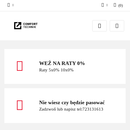
(
0
)
Zaloguj się
Zarejestruj się
Dodaj zgłoszenie
WEŹ NA RATY 0%
Raty 5x0% 10x0%
Nie wiesz czy będzie pasować
Zadzwoń lub napisz tel:723131613