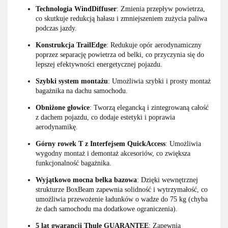
Technologia WindDiffuser
: Zmienia przepływ powietrza,
co skutkuje redukcją hałasu i zmniejszeniem zużycia paliwa
podczas jazdy.
Konstrukcja TrailEdge
: Redukuje opór aerodynamiczny
poprzez separację powietrza od belki, co przyczynia się do
lepszej efektywności energetycznej pojazdu.
Szybki system montażu
: Umożliwia szybki i prosty montaż
bagażnika na dachu samochodu.
Obniżone głowice
: Tworzą elegancką i zintegrowaną całość
z dachem pojazdu, co dodaje estetyki i poprawia
aerodynamikę.
Górny rowek T z Interfejsem QuickAccess
: Umożliwia
wygodny montaż i demontaż akcesoriów, co zwiększa
funkcjonalność bagażnika.
Wyjątkowo mocna belka bazowa
: Dzięki wewnętrznej
strukturze BoxBeam zapewnia solidność i wytrzymałość, co
umożliwia przewożenie ładunków o wadze do 75 kg (chyba
że dach samochodu ma dodatkowe ograniczenia).
5 lat gwarancji Thule GUARANTEE
: Zapewnia