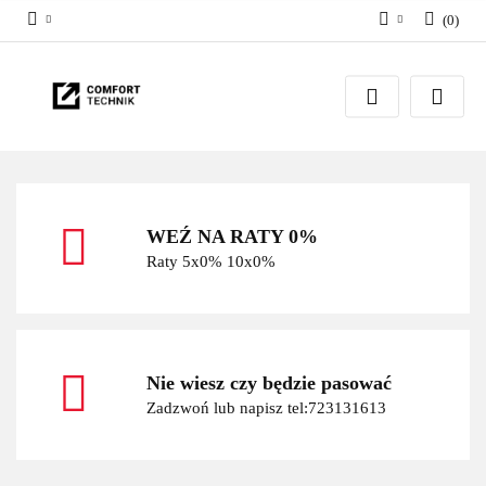
(
0
)
Zaloguj się
Zarejestruj się
Dodaj zgłoszenie
WEŹ NA RATY 0%
Raty 5x0% 10x0%
Nie wiesz czy będzie pasować
Zadzwoń lub napisz tel:723131613