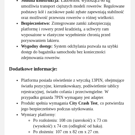
Solidna konstrukcja:
Ładowność wynosząca 60 kg
umożliwia transport cięższych modeli rowerów. Regulowane
podstawy kół i zaciskowe paski zębate zapewniają stabilność
oraz możliwość przewozu rowerów o różnej wielkości.
Bezpieczeństwo:
Zintegrowane zamki zabezpieczają
platformę i rowery przed kradzieżą, a uchwyty ram
wyposażone w elastyczne wypełnienie chronią przed
porysowaniem lakieru.
Wygodny dostęp:
System odchylania pozwala na szybki
dostęp do bagażnika samochodu bez konieczności
zdejmowania rowerów.
Dodatkowe informacje:
Platforma posiada oświetlenie z wtyczką 13PIN, obejmujące
światła pozycyjne, kierunkowskazy, podświetlenie tablicy
rejestracyjnej, światło cofania i przeciwmgielne. W
przypadku gniazda 7PIN wymagany jest adapter.
Produkt spełnia wymagania
City Crash Test
, co potwierdza
jego bezpieczeństwo podczas użytkowania.
Wymiary platformy:
Po rozłożeniu: 108 cm (szerokość) x 73 cm
(wysokość) x 74 cm (odległość od haka).
Po złożeniu: 107 cm x 82 cm x 27 cm.