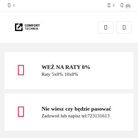
(
0
)
Zaloguj się
Zarejestruj się
Dodaj zgłoszenie
WEŹ NA RATY 0%
Raty 5x0% 10x0%
Nie wiesz czy będzie pasować
Zadzwoń lub napisz tel:723131613