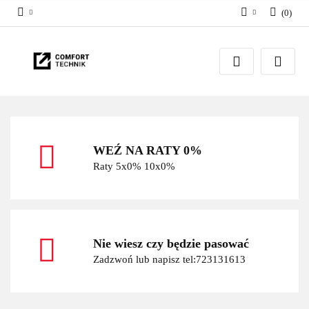
(
0
)
Zaloguj się
Zarejestruj się
Dodaj zgłoszenie
WEŹ NA RATY 0%
Raty 5x0% 10x0%
Nie wiesz czy będzie pasować
Zadzwoń lub napisz tel:723131613