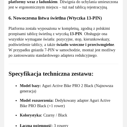
platformy wraz z ładunkiem
. Dźwignia do uchylania umieszczona
jest w ergonomicznym miejscu – tuż nad tablicą rejestracyjną.
6. Nowoczesna listwa świetlna (Wtyczka 13-PIN)
Platforma została wyposażona w kompletną, zgodną z polskimi
przepisami tablicę świetlną z wtyczką
13-PIN
. Obsługuje ona
wszystkie wymagane światła: pozycyjne, stop, kierunkowskazy,
podświetlenie tablicy, a także
światło wsteczne i przeciwmgielne
.
W przypadku gniazda 7-PIN w samochodzie, montaż jest możliwy
po zastosowaniu standardowego adaptera redukcyjnego.
Specyfikacja techniczna zestawu:
Model bazy:
Aguri Active Bike PRO 2 Black (Najnowsza
generacja)
Model rozszerzenia:
Dedykowany adapter Aguri Active
Bike PRO Black (+1 rower)
Kolorystyka:
Czarny / Black
Łączna pojemność:
3 rowery