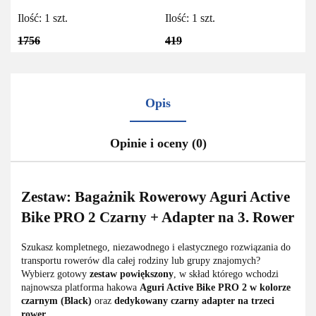
Czarny
Active Bike PRO 2/3 czarny
Ilość:
1
szt.
Ilość:
1
szt.
1756
419
Opis
Opinie i oceny (0)
Zestaw: Bagażnik Rowerowy Aguri Active
Bike PRO 2 Czarny + Adapter na 3. Rower
Szukasz kompletnego, niezawodnego i elastycznego rozwiązania do
transportu rowerów dla całej rodziny lub grupy znajomych?
Wybierz gotowy
zestaw powiększony
, w skład którego wchodzi
najnowsza platforma hakowa
Aguri Active Bike PRO 2 w kolorze
czarnym (Black)
oraz
dedykowany czarny adapter na trzeci
rower
.