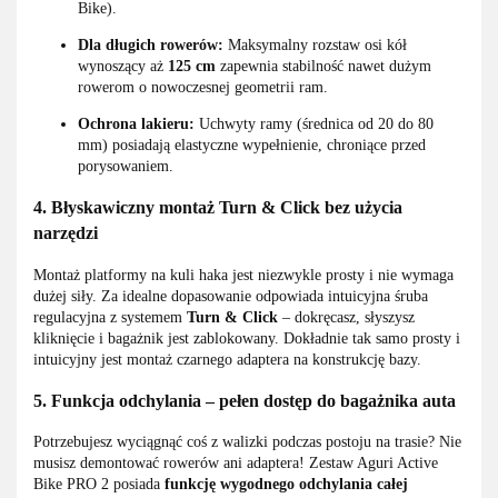
Bike).
Dla długich rowerów:
Maksymalny rozstaw osi kół
wynoszący aż
125 cm
zapewnia stabilność nawet dużym
rowerom o nowoczesnej geometrii ram.
Ochrona lakieru:
Uchwyty ramy (średnica od 20 do 80
mm) posiadają elastyczne wypełnienie, chroniące przed
porysowaniem.
4. Błyskawiczny montaż Turn & Click bez użycia
narzędzi
Montaż platformy na kuli haka jest niezwykle prosty i nie wymaga
dużej siły. Za idealne dopasowanie odpowiada intuicyjna śruba
regulacyjna z systemem
Turn & Click
– dokręcasz, słyszysz
kliknięcie i bagażnik jest zablokowany. Dokładnie tak samo prosty i
intuicyjny jest montaż czarnego adaptera na konstrukcję bazy.
5. Funkcja odchylania – pełen dostęp do bagażnika auta
Potrzebujesz wyciągnąć coś z walizki podczas postoju na trasie? Nie
musisz demontować rowerów ani adaptera! Zestaw Aguri Active
Bike PRO 2 posiada
funkcję wygodnego odchylania całej