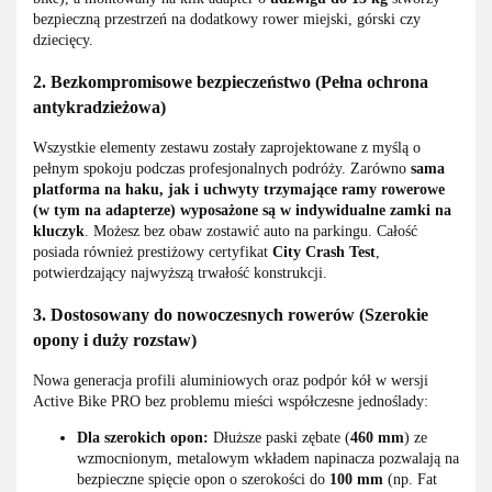
bezpieczną przestrzeń na dodatkowy rower miejski, górski czy
dziecięcy.
2. Bezkompromisowe bezpieczeństwo (Pełna ochrona
antykradzieżowa)
Wszystkie elementy zestawu zostały zaprojektowane z myślą o
pełnym spokoju podczas profesjonalnych podróży. Zarówno
sama
platforma na haku, jak i uchwyty trzymające ramy rowerowe
(w tym na adapterze) wyposażone są w indywidualne zamki na
kluczyk
. Możesz bez obaw zostawić auto na parkingu. Całość
posiada również prestiżowy certyfikat
City Crash Test
,
potwierdzający najwyższą trwałość konstrukcji.
3. Dostosowany do nowoczesnych rowerów (Szerokie
opony i duży rozstaw)
Nowa generacja profili aluminiowych oraz podpór kół w wersji
Active Bike PRO bez problemu mieści współczesne jednoślady:
Dla szerokich opon:
Dłuższe paski zębate (
460 mm
) ze
wzmocnionym, metalowym wkładem napinacza pozwalają na
bezpieczne spięcie opon o szerokości do
100 mm
(np. Fat