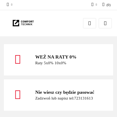
(
0
)
Zaloguj się
Zarejestruj się
Dodaj zgłoszenie
WEŹ NA RATY 0%
Raty 5x0% 10x0%
Nie wiesz czy będzie pasować
Zadzwoń lub napisz tel:723131613