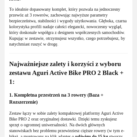
To idealnie dopasowany komplet, który pozwala na jednoczesny
przewóz aż 3 rowerów, zachowując najwyższe parametry
bezpieczeństwa, stabilności i wygody użytkowania. Głęboka, czarna
kolorystyka profili nadaje całości elegancki, nowoczesny wygląd,
który doskonale współgra z designem współczesnych samochodów.
Kupując w zestawie, otrzymujesz wszystko, czego potrzebujesz, by
natychmiast ruszyć w drogę.
Najważniejsze zalety i korzyści z wyboru
zestawu Aguri Active Bike PRO 2 Black +
1:
1. Kompletna przestrzeń na 3 rowery (Baza +
Rozszerzenie)
Zestaw łączy w sobie zalety kompaktowej platformy Aguri Active
Bike PRO 2 oraz oryginalnej dostawki. Dzięki temu zyskujesz
sprzęt o ogromnej uniwersalności. Na dwóch głównych
stanowiskach bez problemu przewieziesz cięższe rowery (w tym e-
bike), a montowany na klik adapter o
udźwigu do 15 kg
stworzy