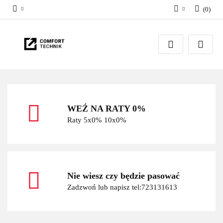
(
0
)
Zaloguj się
Zarejestruj się
Dodaj zgłoszenie
WEŹ NA RATY 0%
Raty 5x0% 10x0%
Nie wiesz czy będzie pasować
Zadzwoń lub napisz tel:723131613