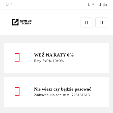
(
0
)
Zaloguj się
Zarejestruj się
Dodaj zgłoszenie
WEŹ NA RATY 0%
Raty 5x0% 10x0%
Nie wiesz czy będzie pasować
Zadzwoń lub napisz tel:723131613