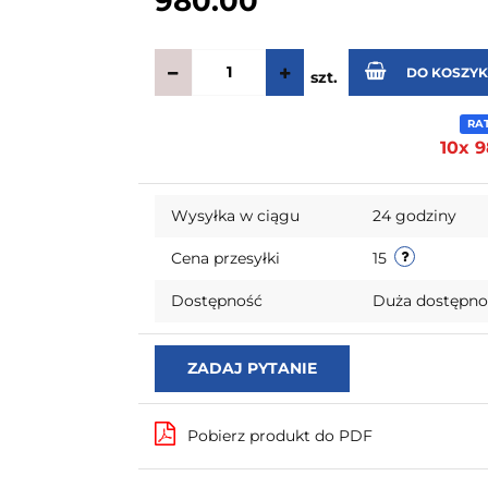
980.00
DO KOSZY
szt.
RA
10x 9
Wysyłka w ciągu
24 godziny
Cena przesyłki
15
Dostępność
Duża dostępn
ZADAJ PYTANIE
Pobierz produkt do PDF