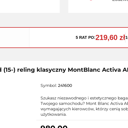
219,60 zł
5 RAT PO:
1
 (15-) reling klasyczny MontBlanc Activa 
Symbol:
241600
Szukasz niezawodnego i estetycznego bagaż
Twojego samochodu? Mont Blanc Activa AE
wymagających kierowców, którzy cenią sobi
użytkowania.