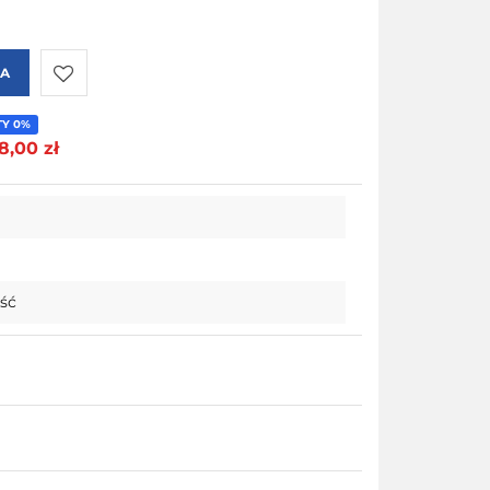
KA
Do
TY 0%
8,00 zł
przechowalni
ość