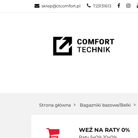
sklep@ctcomfort.pl
723131613
NAMIOTY DAC
PRODUCENCI
NAMIOTY DACHOWE
BAGAŻNIKI
CA
Strona główna
Bagazniki bazowe/Belki
WEŹ NA RATY 0%
Raty 5x0% 10x0%