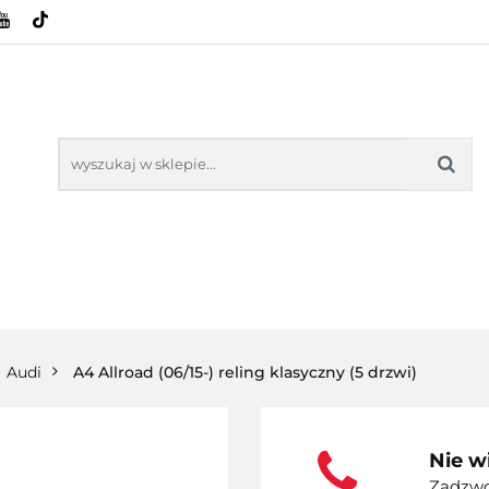
HOWE
BAGAŻNIKI
CAMPING
E-BIKE
SPORTY WODNE
ENERGIA
WYNAJEM
MPING
E-BIKE
TORBY KJUST
PRODUCENCI
SP
Audi
A4 Allroad (06/15-) reling klasyczny (5 drzwi)
Nie w
Zadzwoń