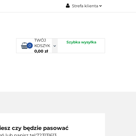
Strefa klienta
TORBY KJUST
Zaloguj się
Zarejestruj się
Dodaj zgłoszenie
TWÓJ
Szybka wysyłka
0
KOSZYK
0,00 zł
ORTY WODNE
ENERGIA
WYNAJEM
iesz czy będzie pasować
 lub napisz tel:723131613