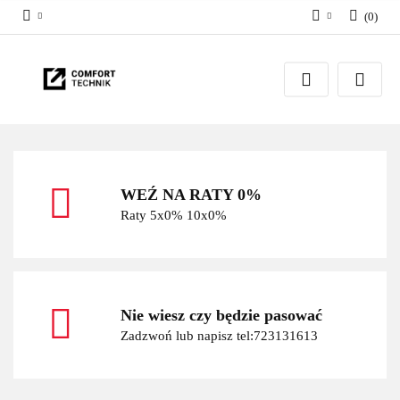
(
0
)
Zaloguj się
Zarejestruj się
Dodaj zgłoszenie
WEŹ NA RATY 0%
Raty 5x0% 10x0%
Nie wiesz czy będzie pasować
Zadzwoń lub napisz tel:723131613