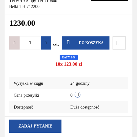
TH 6019 Stopy TH 710600
Belki TH 712200
1230.00
DO KOSZYKA
szt.
Do
RATY 0%
10x 123,00 zł
przechowa
Wysyłka w ciągu
24 godziny
Cena przesyłki
0
Dostępność
Duża dostępność
ZADAJ PYTANIE