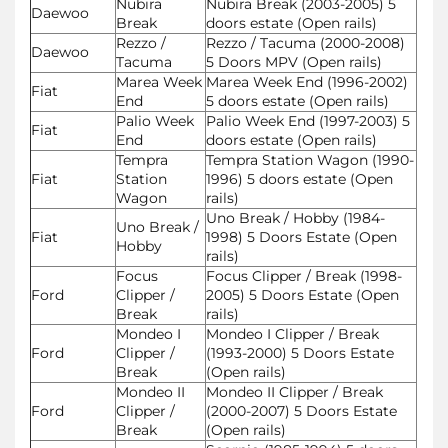
Nubira
Nubira Break (2003-2005) 5
Daewoo
Break
doors estate (Open rails)
Rezzo /
Rezzo / Tacuma (2000-2008)
Daewoo
Tacuma
5 Doors MPV (Open rails)
Marea Week
Marea Week End (1996-2002)
Fiat
End
5 doors estate (Open rails)
Palio Week
Palio Week End (1997-2003) 5
Fiat
End
doors estate (Open rails)
Tempra
Tempra Station Wagon (1990-
Fiat
Station
1996) 5 doors estate (Open
Wagon
rails)
Uno Break / Hobby (1984-
Uno Break /
Fiat
1998) 5 Doors Estate (Open
Hobby
rails)
Focus
Focus Clipper / Break (1998-
Ford
Clipper /
2005) 5 Doors Estate (Open
Break
rails)
Mondeo I
Mondeo I Clipper / Break
Ford
Clipper /
(1993-2000) 5 Doors Estate
Break
(Open rails)
Mondeo II
Mondeo II Clipper / Break
Ford
Clipper /
(2000-2007) 5 Doors Estate
Break
(Open rails)