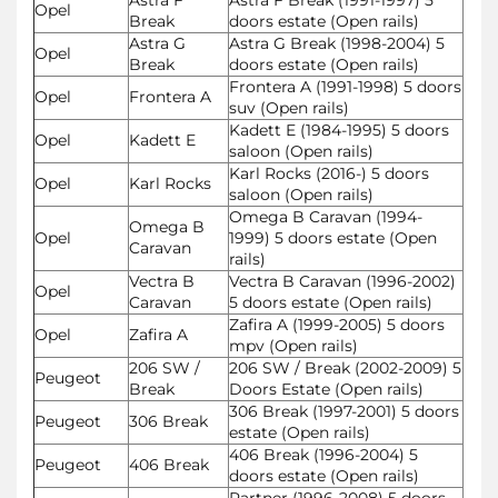
Opel
Break
doors estate (Open rails)
Astra G
Astra G Break (1998-2004) 5
Opel
Break
doors estate (Open rails)
Frontera A (1991-1998) 5 doors
Opel
Frontera A
suv (Open rails)
Kadett E (1984-1995) 5 doors
Opel
Kadett E
saloon (Open rails)
Karl Rocks (2016-) 5 doors
Opel
Karl Rocks
saloon (Open rails)
Omega B Caravan (1994-
Omega B
Opel
1999) 5 doors estate (Open
Caravan
rails)
Vectra B
Vectra B Caravan (1996-2002)
Opel
Caravan
5 doors estate (Open rails)
Zafira A (1999-2005) 5 doors
Opel
Zafira A
mpv (Open rails)
206 SW /
206 SW / Break (2002-2009) 5
Peugeot
Break
Doors Estate (Open rails)
306 Break (1997-2001) 5 doors
Peugeot
306 Break
estate (Open rails)
406 Break (1996-2004) 5
Peugeot
406 Break
doors estate (Open rails)
Partner (1996-2008) 5 doors