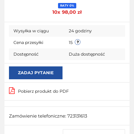
Do
RATY 0%
10x 98,00 zł
przecho
Wysyłka w ciągu
24 godziny
Cena przesyłki
15
Dostępność
Duża dostępność
ZADAJ PYTANIE
Pobierz produkt do PDF
Zamówienie telefoniczne: 723131613