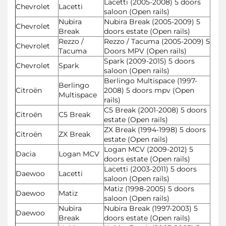
Lacetti (2005-2008) 5 doors
Chevrolet
Lacetti
saloon (Open rails)
Nubira
Nubira Break (2005-2009) 5
Chevrolet
Break
doors estate (Open rails)
Rezzo /
Rezzo / Tacuma (2005-2009) 5
Chevrolet
Tacuma
Doors MPV (Open rails)
Spark (2009-2015) 5 doors
Chevrolet
Spark
saloon (Open rails)
Berlingo Multispace (1997-
Berlingo
Citroën
2008) 5 doors mpv (Open
Multispace
rails)
C5 Break (2001-2008) 5 doors
Citroën
C5 Break
estate (Open rails)
ZX Break (1994-1998) 5 doors
Citroën
ZX Break
estate (Open rails)
Logan MCV (2009-2012) 5
Dacia
Logan MCV
doors estate (Open rails)
Lacetti (2003-2011) 5 doors
Daewoo
Lacetti
saloon (Open rails)
Matiz (1998-2005) 5 doors
Daewoo
Matiz
saloon (Open rails)
Nubira
Nubira Break (1997-2003) 5
Daewoo
Break
doors estate (Open rails)