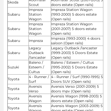
Skoda
Scout
doors estate (Open rails)
Impreza
Impreza Station Wagon
Subaru
Station
(1993-2000) 5 doors estate
Wagon
(Open rails)
Impreza
Impreza Station Wagon
Subaru
Station
(2001-2007) 5 doors estate
Wagon
(Open rails)
Impreza (1993-2000) 4 doors
Subaru
Impreza
saloon (Open rails)
Legacy
Legacy Outback /lancaster
Subaru
Outback
(1999-2003) 5 Doors Estate
/lancaster
(Open rails)
Baleno /
Baleno / Esteem / Cultus
Suzuki
Esteem /
(1995-2002) 5 Doors Estate
Cultus
(Open rails)
4 - Runner /
4 - Runner / Surf (1990-1995) 5
Toyota
Surf
Doors SUV (Open rails)
Avensis
Avensis Verso (2001-2009) 5
Toyota
Verso
doors mpv (Open rails)
Avensis
Avensis Wagon (1998-2003) 5
Toyota
Wagon
doors estate (Open rails)
Avensis
Avensis Wagon (2003-2009) 5
Toyota
Wagon
doors estate (Open rails)