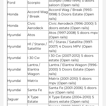
Scorpio (1985-1994) 5 doors
Ford
Scorpio
saloon (Open rails)
Accord Wag / Break (1993-
Accord Wag
Honda
1998) 5 Doors Estate (Open
/ Break
rails)
Civic
Civic Aerodeck (1996-2000) 5
Honda
Aerodeck
doors estate (Open rails)
Atos (1997-2008) 5 doors mpv
Hyundai
Atos
(Open rails)
H1 / Starex / Satellite (1997-
H1 / Starex /
Hyundai
2007) 4 Doors MPV (Open
Satellite
rails)
I 30 Cw (2007-2012) 5 doors
Hyundai
I 30 Cw
estate (Open rails)
Lantra /
Lantra / Elantra Wagon (1996-
Hyundai
Elantra
2000) 5 Doors Estate (Open
Wagon
rails)
Matrix (2001-2010) 5 doors
Hyundai
Matrix
mpv (Open rails)
Santa Fe (2001-2006) 5 doors
Hyundai
Santa Fe
suv (Open rails)
X Type
X Type Estate (2004-2010) 5
Jaguar
Estate
doors estate (Open rails)