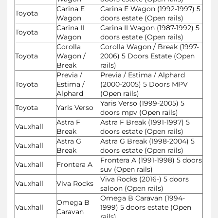
Carina E
Carina E Wagon (1992-1997) 5
Toyota
Wagon
doors estate (Open rails)
Carina II
Carina II Wagon (1987-1992) 5
Toyota
Wagon
doors estate (Open rails)
Corolla
Corolla Wagon / Break (1997-
Toyota
Wagon /
2006) 5 Doors Estate (Open
Break
rails)
Previa /
Previa / Estima / Alphard
Toyota
Estima /
(2000-2005) 5 Doors MPV
Alphard
(Open rails)
Yaris Verso (1999-2005) 5
Toyota
Yaris Verso
doors mpv (Open rails)
Astra F
Astra F Break (1991-1997) 5
Vauxhall
Break
doors estate (Open rails)
Astra G
Astra G Break (1998-2004) 5
Vauxhall
Break
doors estate (Open rails)
Frontera A (1991-1998) 5 doors
Vauxhall
Frontera A
suv (Open rails)
Viva Rocks (2016-) 5 doors
Vauxhall
Viva Rocks
saloon (Open rails)
Omega B Caravan (1994-
Omega B
Vauxhall
1999) 5 doors estate (Open
Caravan
rails)