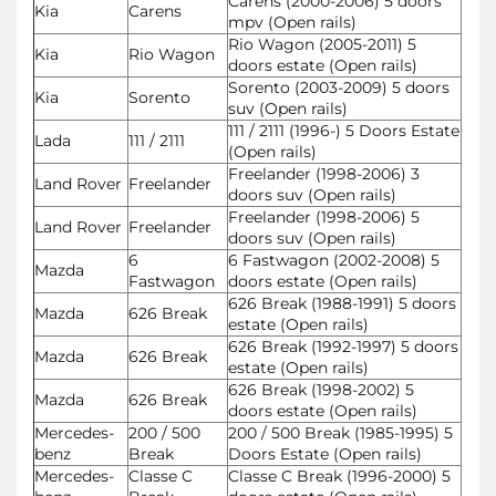
Carens (2000-2006) 5 doors
Kia
Carens
mpv (Open rails)
Rio Wagon (2005-2011) 5
Kia
Rio Wagon
doors estate (Open rails)
Sorento (2003-2009) 5 doors
Kia
Sorento
suv (Open rails)
111 / 2111 (1996-) 5 Doors Estate
Lada
111 / 2111
(Open rails)
Freelander (1998-2006) 3
Land Rover
Freelander
doors suv (Open rails)
Freelander (1998-2006) 5
Land Rover
Freelander
doors suv (Open rails)
6
6 Fastwagon (2002-2008) 5
Mazda
Fastwagon
doors estate (Open rails)
626 Break (1988-1991) 5 doors
Mazda
626 Break
estate (Open rails)
626 Break (1992-1997) 5 doors
Mazda
626 Break
estate (Open rails)
626 Break (1998-2002) 5
Mazda
626 Break
doors estate (Open rails)
Mercedes-
200 / 500
200 / 500 Break (1985-1995) 5
benz
Break
Doors Estate (Open rails)
Mercedes-
Classe C
Classe C Break (1996-2000) 5