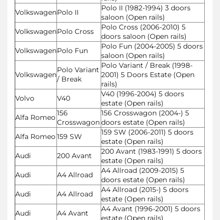
Polo II (1982-1994) 3 doors
Volkswagen
Polo II
saloon (Open rails)
Polo Cross (2006-2010) 5
Volkswagen
Polo Cross
doors saloon (Open rails)
Polo Fun (2004-2005) 5 doors
Volkswagen
Polo Fun
saloon (Open rails)
Polo Variant / Break (1998-
Polo Variant
Volkswagen
2001) 5 Doors Estate (Open
/ Break
rails)
V40 (1996-2004) 5 doors
Volvo
V40
estate (Open rails)
156
156 Crosswagon (2004-) 5
Alfa Romeo
Crosswagon
doors estate (Open rails)
159 SW (2006-2011) 5 doors
Alfa Romeo
159 SW
estate (Open rails)
200 Avant (1983-1991) 5 doors
Audi
200 Avant
estate (Open rails)
A4 Allroad (2009-2015) 5
Audi
A4 Allroad
doors estate (Open rails)
A4 Allroad (2015-) 5 doors
Audi
A4 Allroad
estate (Open rails)
A4 Avant (1996-2001) 5 doors
Audi
A4 Avant
estate (Open rails)