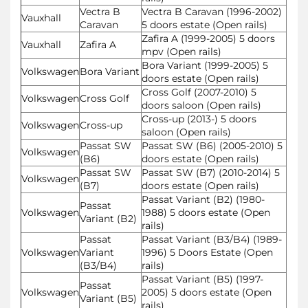
Vectra B
Vectra B Caravan (1996-2002)
Vauxhall
Caravan
5 doors estate (Open rails)
Zafira A (1999-2005) 5 doors
Vauxhall
Zafira A
mpv (Open rails)
Bora Variant (1999-2005) 5
Volkswagen
Bora Variant
doors estate (Open rails)
Cross Golf (2007-2010) 5
Volkswagen
Cross Golf
doors saloon (Open rails)
Cross-up (2013-) 5 doors
Volkswagen
Cross-up
saloon (Open rails)
Passat SW
Passat SW (B6) (2005-2010) 5
Volkswagen
(B6)
doors estate (Open rails)
Passat SW
Passat SW (B7) (2010-2014) 5
Volkswagen
(B7)
doors estate (Open rails)
Passat Variant (B2) (1980-
Passat
Volkswagen
1988) 5 doors estate (Open
Variant (B2)
rails)
Passat
Passat Variant (B3/B4) (1989-
Volkswagen
Variant
1996) 5 Doors Estate (Open
(B3/B4)
rails)
Passat Variant (B5) (1997-
Passat
Volkswagen
2005) 5 doors estate (Open
Variant (B5)
rails)