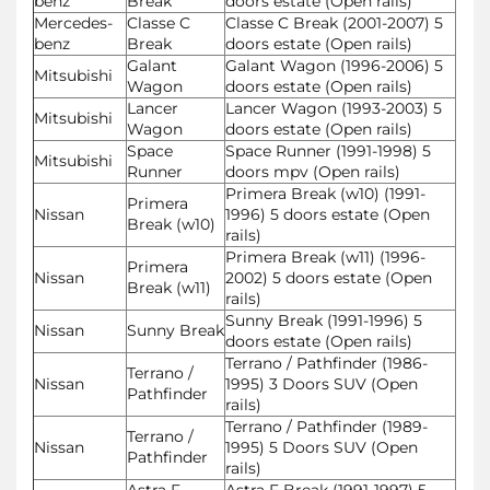
benz
Break
doors estate (Open rails)
Mercedes-
Classe C
Classe C Break (2001-2007) 5
benz
Break
doors estate (Open rails)
Galant
Galant Wagon (1996-2006) 5
Mitsubishi
Wagon
doors estate (Open rails)
Lancer
Lancer Wagon (1993-2003) 5
Mitsubishi
Wagon
doors estate (Open rails)
Space
Space Runner (1991-1998) 5
Mitsubishi
Runner
doors mpv (Open rails)
Primera Break (w10) (1991-
Primera
Nissan
1996) 5 doors estate (Open
Break (w10)
rails)
Primera Break (w11) (1996-
Primera
Nissan
2002) 5 doors estate (Open
Break (w11)
rails)
Sunny Break (1991-1996) 5
Nissan
Sunny Break
doors estate (Open rails)
Terrano / Pathfinder (1986-
Terrano /
Nissan
1995) 3 Doors SUV (Open
Pathfinder
rails)
Terrano / Pathfinder (1989-
Terrano /
Nissan
1995) 5 Doors SUV (Open
Pathfinder
rails)
Astra F
Astra F Break (1991-1997) 5