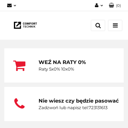
(
0
)
Zaloguj się
Zarejestruj się
Dodaj zgłoszenie
WEŹ NA RATY 0%
Raty 5x0% 10x0%
Nie wiesz czy będzie pasować
Zadzwoń lub napisz tel:723131613