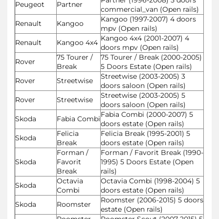
Peugeot
Partner
commercial_van (Open rails)
Kangoo (1997-2007) 4 doors
Renault
Kangoo
mpv (Open rails)
Kangoo 4x4 (2001-2007) 4
Renault
Kangoo 4x4
doors mpv (Open rails)
75 Tourer /
75 Tourer / Break (2000-2005)
Rover
Break
5 Doors Estate (Open rails)
Streetwise (2003-2005) 3
Rover
Streetwise
doors saloon (Open rails)
Streetwise (2003-2005) 5
Rover
Streetwise
doors saloon (Open rails)
Fabia Combi (2000-2007) 5
Skoda
Fabia Combi
doors estate (Open rails)
Felicia
Felicia Break (1995-2001) 5
Skoda
Break
doors estate (Open rails)
Forman /
Forman / Favorit Break (1990-
Skoda
Favorit
1995) 5 Doors Estate (Open
Break
rails)
Octavia
Octavia Combi (1998-2004) 5
Skoda
Combi
doors estate (Open rails)
Roomster (2006-2015) 5 doors
Skoda
Roomster
estate (Open rails)
Roomster
Roomster Scout (2007-2015) 5