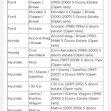
Ford
Clipper /
(1993-2000) 5 Doors Estate
Break
(Open rails)
Mondeo II
Mondeo II Clipper / Break
Ford
Clipper /
(2000-2007) 5 Doors Estate
Break
(Open rails)
Scorpio (1985-1994) 5 doors
Ford
Scorpio
saloon (Open rails)
Accord Wag / Break (1993-
Accord Wag
Honda
1998) 5 Doors Estate (Open
/ Break
rails)
Civic
Civic Aerodeck (1996-2000) 5
Honda
Aerodeck
doors estate (Open rails)
Atos (1997-2008) 5 doors mpv
Hyundai
Atos
(Open rails)
H1 / Starex / Satellite (1997-
H1 / Starex /
Hyundai
2007) 4 Doors MPV (Open
Satellite
rails)
I 30 Cw (2007-2012) 5 doors
Hyundai
I 30 Cw
estate (Open rails)
Lantra /
Lantra / Elantra Wagon (1996-
Hyundai
Elantra
2000) 5 Doors Estate (Open
Wagon
rails)
Matrix (2001-2010) 5 doors
Hyundai
Matrix