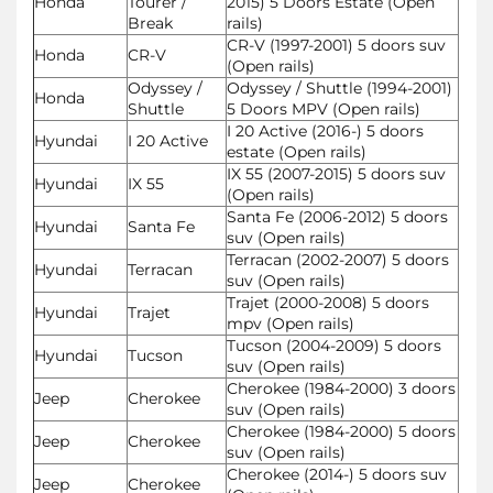
Honda
Tourer /
2015) 5 Doors Estate (Open
Break
rails)
CR-V (1997-2001) 5 doors suv
Honda
CR-V
(Open rails)
Odyssey /
Odyssey / Shuttle (1994-2001)
Honda
Shuttle
5 Doors MPV (Open rails)
I 20 Active (2016-) 5 doors
Hyundai
I 20 Active
estate (Open rails)
IX 55 (2007-2015) 5 doors suv
Hyundai
IX 55
(Open rails)
Santa Fe (2006-2012) 5 doors
Hyundai
Santa Fe
suv (Open rails)
Terracan (2002-2007) 5 doors
Hyundai
Terracan
suv (Open rails)
Trajet (2000-2008) 5 doors
Hyundai
Trajet
mpv (Open rails)
Tucson (2004-2009) 5 doors
Hyundai
Tucson
suv (Open rails)
Cherokee (1984-2000) 3 doors
Jeep
Cherokee
suv (Open rails)
Cherokee (1984-2000) 5 doors
Jeep
Cherokee
suv (Open rails)
Cherokee (2014-) 5 doors suv
Jeep
Cherokee