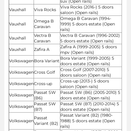
suv (Open rails)
Viva Rocks (2016-) 5 doors
Vauxhall
Viva Rocks
saloon (Open rails)
Omega B Caravan (1994-
Omega B
Vauxhall
1999) 5 doors estate (Open
Caravan
rails)
Vectra B
Vectra B Caravan (1996-2002)
Vauxhall
Caravan
5 doors estate (Open rails)
Zafira A (1999-2005) 5 doors
Vauxhall
Zafira A
mpv (Open rails)
Bora Variant (1999-2005) 5
Volkswagen
Bora Variant
doors estate (Open rails)
Cross Golf (2007-2010) 5
Volkswagen
Cross Golf
doors saloon (Open rails)
Cross-up (2013-) 5 doors
Volkswagen
Cross-up
saloon (Open rails)
Passat SW
Passat SW (B6) (2005-2010) 5
Volkswagen
(B6)
doors estate (Open rails)
Passat SW
Passat SW (B7) (2010-2014) 5
Volkswagen
(B7)
doors estate (Open rails)
Passat Variant (B2) (1980-
Passat
Volkswagen
1988) 5 doors estate (Open
Variant (B2)
rails)