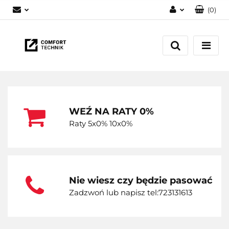
(
0
)
Zaloguj się
Zarejestruj się
Dodaj zgłoszenie
WEŹ NA RATY 0%
Raty 5x0% 10x0%
Nie wiesz czy będzie pasować
Zadzwoń lub napisz tel:723131613