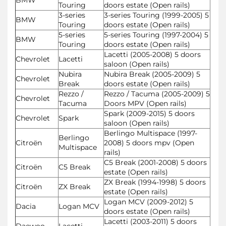
Touring
doors estate (Open rails)
3-series
3-series Touring (1999-2005) 5
BMW
Touring
doors estate (Open rails)
5-series
5-series Touring (1997-2004) 5
BMW
Touring
doors estate (Open rails)
Lacetti (2005-2008) 5 doors
Chevrolet
Lacetti
saloon (Open rails)
Nubira
Nubira Break (2005-2009) 5
Chevrolet
Break
doors estate (Open rails)
Rezzo /
Rezzo / Tacuma (2005-2009) 5
Chevrolet
Tacuma
Doors MPV (Open rails)
Spark (2009-2015) 5 doors
Chevrolet
Spark
saloon (Open rails)
Berlingo Multispace (1997-
Berlingo
Citroën
2008) 5 doors mpv (Open
Multispace
rails)
C5 Break (2001-2008) 5 doors
Citroën
C5 Break
estate (Open rails)
ZX Break (1994-1998) 5 doors
Citroën
ZX Break
estate (Open rails)
Logan MCV (2009-2012) 5
Dacia
Logan MCV
doors estate (Open rails)
Lacetti (2003-2011) 5 doors
Daewoo
Lacetti