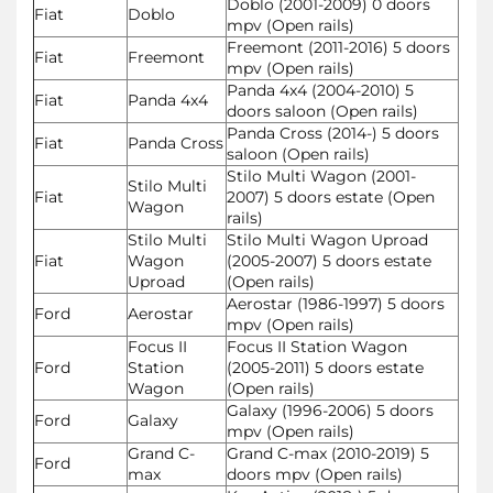
Doblo (2001-2009) 0 doors
Fiat
Doblo
mpv (Open rails)
Freemont (2011-2016) 5 doors
Fiat
Freemont
mpv (Open rails)
Panda 4x4 (2004-2010) 5
Fiat
Panda 4x4
doors saloon (Open rails)
Panda Cross (2014-) 5 doors
Fiat
Panda Cross
saloon (Open rails)
Stilo Multi Wagon (2001-
Stilo Multi
Fiat
2007) 5 doors estate (Open
Wagon
rails)
Stilo Multi
Stilo Multi Wagon Uproad
Fiat
Wagon
(2005-2007) 5 doors estate
Uproad
(Open rails)
Aerostar (1986-1997) 5 doors
Ford
Aerostar
mpv (Open rails)
Focus II
Focus II Station Wagon
Ford
Station
(2005-2011) 5 doors estate
Wagon
(Open rails)
Galaxy (1996-2006) 5 doors
Ford
Galaxy
mpv (Open rails)
Grand C-
Grand C-max (2010-2019) 5
Ford
max
doors mpv (Open rails)