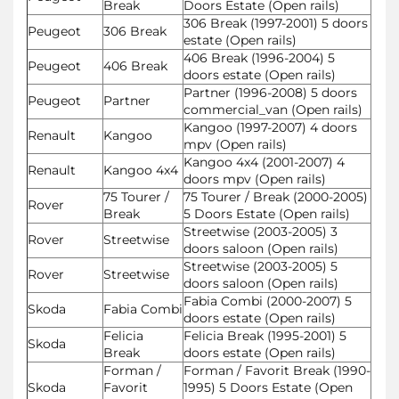
Break
Doors Estate (Open rails)
306 Break (1997-2001) 5 doors
Peugeot
306 Break
estate (Open rails)
406 Break (1996-2004) 5
Peugeot
406 Break
doors estate (Open rails)
Partner (1996-2008) 5 doors
Peugeot
Partner
commercial_van (Open rails)
Kangoo (1997-2007) 4 doors
Renault
Kangoo
mpv (Open rails)
Kangoo 4x4 (2001-2007) 4
Renault
Kangoo 4x4
doors mpv (Open rails)
75 Tourer /
75 Tourer / Break (2000-2005)
Rover
Break
5 Doors Estate (Open rails)
Streetwise (2003-2005) 3
Rover
Streetwise
doors saloon (Open rails)
Streetwise (2003-2005) 5
Rover
Streetwise
doors saloon (Open rails)
Fabia Combi (2000-2007) 5
Skoda
Fabia Combi
doors estate (Open rails)
Felicia
Felicia Break (1995-2001) 5
Skoda
Break
doors estate (Open rails)
Forman /
Forman / Favorit Break (1990-
Skoda
Favorit
1995) 5 Doors Estate (Open