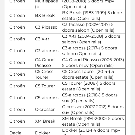
Citroën
Multispace
(2008-2018) 5 doors mpv
(b
(Open rails)
BX Break (1983-1999) 5 doors
Citroën
BX Break
estate (Open rails)
C3 Picasso (2009-2017) 5
Citroën
C3 Picasso
doors saloon (Open rails)
C3 X-tr (2004-2008) 5 doors
Citroën
C3 X-tr
saloon (Open rails)
C3-aircross (2017-) 5 doors
Citroën
C3-aircross
saloon (Open rails)
C4 Grand
C4 Grand Picasso (2006-2013)
Citroën
Picasso
5 doors mpv (Open rails)
C5 Cross
C5 Cross Tourer (2014-) 5
Citroën
Tourer
doors estate (Open rails)
C5 Tourer (2008-) 5 doors
Citroën
C5 Tourer
estate (Open rails)
C5-aircross (2018-) 5 doors
Citroën
C5-aircross
suv (Open rails)
C-crosser (2007-2012) 5 doors
Citroën
C-crosser
suv (Open rails)
XM Break (1991-2000) 5 doors
Citroën
XM Break
estate (Open rails)
Dokker (2012-) 4 doors mpv
Dacia
Dokker