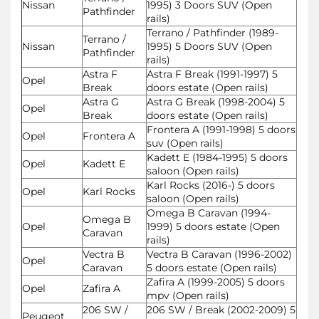
Nissan
1995) 3 Doors SUV (Open
Pathfinder
rails)
Terrano / Pathfinder (1989-
Terrano /
Nissan
1995) 5 Doors SUV (Open
Pathfinder
rails)
Astra F
Astra F Break (1991-1997) 5
Opel
Break
doors estate (Open rails)
Astra G
Astra G Break (1998-2004) 5
Opel
Break
doors estate (Open rails)
Frontera A (1991-1998) 5 doors
Opel
Frontera A
suv (Open rails)
Kadett E (1984-1995) 5 doors
Opel
Kadett E
saloon (Open rails)
Karl Rocks (2016-) 5 doors
Opel
Karl Rocks
saloon (Open rails)
Omega B Caravan (1994-
Omega B
Opel
1999) 5 doors estate (Open
Caravan
rails)
Vectra B
Vectra B Caravan (1996-2002)
Opel
Caravan
5 doors estate (Open rails)
Zafira A (1999-2005) 5 doors
Opel
Zafira A
mpv (Open rails)
206 SW /
206 SW / Break (2002-2009) 5
Peugeot