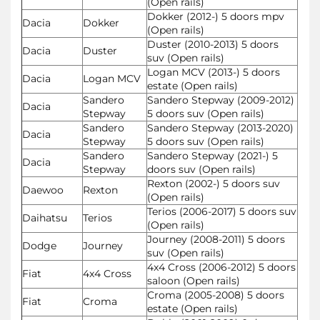
(Open rails)
Dokker (2012-) 5 doors mpv
Dacia
Dokker
(Open rails)
Duster (2010-2013) 5 doors
Dacia
Duster
suv (Open rails)
Logan MCV (2013-) 5 doors
Dacia
Logan MCV
estate (Open rails)
Sandero
Sandero Stepway (2009-2012)
Dacia
Stepway
5 doors suv (Open rails)
Sandero
Sandero Stepway (2013-2020)
Dacia
Stepway
5 doors suv (Open rails)
Sandero
Sandero Stepway (2021-) 5
Dacia
Stepway
doors suv (Open rails)
Rexton (2002-) 5 doors suv
Daewoo
Rexton
(Open rails)
Terios (2006-2017) 5 doors suv
Daihatsu
Terios
(Open rails)
Journey (2008-2011) 5 doors
Dodge
Journey
suv (Open rails)
4x4 Cross (2006-2012) 5 doors
Fiat
4x4 Cross
saloon (Open rails)
Croma (2005-2008) 5 doors
Fiat
Croma
estate (Open rails)