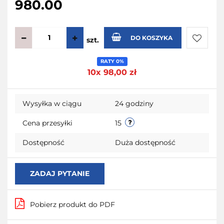
980.00
DO KOSZYKA
szt.
Do
RATY 0%
10x 98,00 zł
przecho
Wysyłka w ciągu
24 godziny
Cena przesyłki
15
Dostępność
Duża dostępność
ZADAJ PYTANIE
Pobierz produkt do PDF