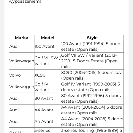
wyposażeniem!
Marka
Model
Style
100 Avant (1991-1994) 5 doors
Audi
100 Avant
estate (Open rails)
Golf VII SW / Variant (2013-
Golf VII SW /
Volkswagen
2019) 5 Doors Estate (Open
Variant
rails)
XC90 (2003-2015) 5 doors suv
Volvo
XC90
(Open rails)
Golf IV
Golf IV Variant (1999-2003) 5
Volkswagen
Variant
doors estate (Open rails)
80 Avant (1992-1996) 5 doors
Audi
80 Avant
estate (Open rails)
A4 Avant (2001-2004) 5 doors
Audi
A4 Avant
estate (Open rails)
A4 Avant (2004-2008) 5 doors
Audi
A4 Avant
estate (Open rails)
3-series
3-series Touring (1995-1999) 5
BMW