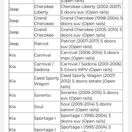
(Open rails)
Cherokee
Cherokee Liberty (2002-2007)
Jeep
Liberty
5 doors suv (Open rails)
Grand
Grand Cherokee (1998-2004) 5
Jeep
Cherokee
doors suv (Open rails)
Grand
Grand Cherokee (2005-2010) 5
Jeep
Cherokee
doors suv (Open rails)
Patriot (2007-2017) 5 doors
Jeep
Patriot
suv (Open rails)
Carnival (2006-2014) 5 doors
Kia
Carnival
mpv (Open rails)
Carnival /
Carnival / Sedona (2001-2006)
Kia
Sedona
5 Doors MPV (Open rails)
Ceed Sporty Wagon (2007-
Ceed Sporty
Kia
2012) 5 doors estate (Open
Wagon
rails)
Sorento (2009-2015) 5 doors
Kia
Sorento
suv (Open rails)
Soul (2009-2014) 5 doors
Kia
Soul
saloon (Open rails)
Sportage I (1995-2004) 3
Kia
Sportage I
doors suv (Open rails)
Sportage I (1995-2004) 5
Kia
Sportage I