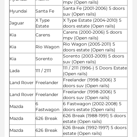
mpv (Open rails)
Santa Fe (2001-2006) 5 doors
Hyundai
Santa Fe
suv (Open rails)
X Type
X Type Estate (2004-2010) 5
Jaguar
Estate
doors estate (Open rails)
Carens (2000-2006) 5 doors
Kia
Carens
mpv (Open rails)
Rio Wagon (2005-2011) 5
Kia
Rio Wagon
doors estate (Open rails)
Sorento (2003-2009) 5 doors
Kia
Sorento
suv (Open rails)
111 / 2111 (1996-) 5 Doors Estate
Lada
111 / 2111
(Open rails)
Freelander (1998-2006) 3
Land Rover
Freelander
doors suv (Open rails)
Freelander (1998-2006) 5
Land Rover
Freelander
doors suv (Open rails)
6
6 Fastwagon (2002-2008) 5
Mazda
Fastwagon
doors estate (Open rails)
626 Break (1988-1991) 5 doors
Mazda
626 Break
estate (Open rails)
626 Break (1992-1997) 5 doors
Mazda
626 Break
estate (Open rails)