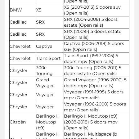
(Open rails)
X5 (2007-2013) 5 doors suv
BMW
X5
(Open rails)
SRX (2004-2008) 5 doors
Cadillac
SRX
estate (Open rails)
SRX (2009-) 5 doors estate
Cadillac
SRX
(Open rails)
Captiva (2006-2018) 5 doors
Chevrolet
Captiva
suv (Open rails)
Trans Sport (1997-2005) 5
Chevrolet
Trans Sport
doors mpv (Open rails)
300c
300c Touring (2006-2011) 5
Chrysler
Touring
doors estate (Open rails)
Grand
Grand Voyager (1996-2000) 5
Chrysler
Voyager
doors mpv (Open rails)
Voyager (1991-1995) 5 doors
Chrysler
Voyager
mpv (Open rails)
Voyager (1996-2000) 5 doors
Chrysler
Voyager
mpv (Open rails)
Berlingo II
Berlingo II Modutop (b9)
Citroën
Modutop
(2008-2018) 5 doors mpv
(b9)
(Open rails)
Berlingo II
Berlingo II Multispace (b