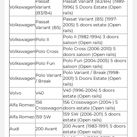
Passat
Passat Variant (B3/B4) (1989-
Volkswagen
Variant
1996) 5 Doors Estate (Open
(B3/B4)
rails)
Passat Variant (B5) (1997-
Passat
Volkswagen
2005) 5 doors estate (Open
Variant (B5)
rails)
Polo II (1982-1994) 3 doors
Volkswagen
Polo II
saloon (Open rails)
Polo Cross (2006-2010) 5
Volkswagen
Polo Cross
doors saloon (Open rails)
Polo Fun (2004-2005) 5 doors
Volkswagen
Polo Fun
saloon (Open rails)
Polo Variant / Break (1998-
Polo Variant
Volkswagen
2001) 5 Doors Estate (Open
/ Break
rails)
V40 (1996-2004) 5 doors
Volvo
V40
estate (Open rails)
156
156 Crosswagon (2004-) 5
Alfa Romeo
Crosswagon
doors estate (Open rails)
159 SW (2006-2011) 5 doors
Alfa Romeo
159 SW
estate (Open rails)
200 Avant (1983-1991) 5 doors
Audi
200 Avant
estate (Open rails)