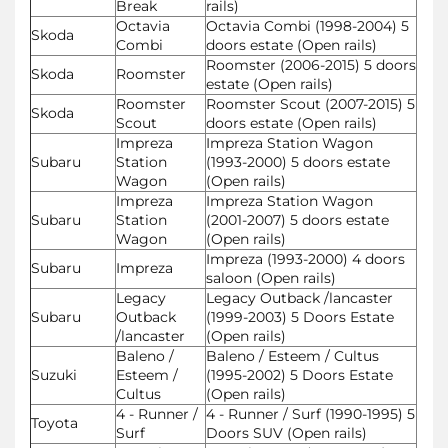
Break
rails)
Octavia
Octavia Combi (1998-2004) 5
Skoda
Combi
doors estate (Open rails)
Roomster (2006-2015) 5 doors
Skoda
Roomster
estate (Open rails)
Roomster
Roomster Scout (2007-2015) 5
Skoda
Scout
doors estate (Open rails)
Impreza
Impreza Station Wagon
Subaru
Station
(1993-2000) 5 doors estate
Wagon
(Open rails)
Impreza
Impreza Station Wagon
Subaru
Station
(2001-2007) 5 doors estate
Wagon
(Open rails)
Impreza (1993-2000) 4 doors
Subaru
Impreza
saloon (Open rails)
Legacy
Legacy Outback /lancaster
Subaru
Outback
(1999-2003) 5 Doors Estate
/lancaster
(Open rails)
Baleno /
Baleno / Esteem / Cultus
Suzuki
Esteem /
(1995-2002) 5 Doors Estate
Cultus
(Open rails)
4 - Runner /
4 - Runner / Surf (1990-1995) 5
Toyota
Surf
Doors SUV (Open rails)