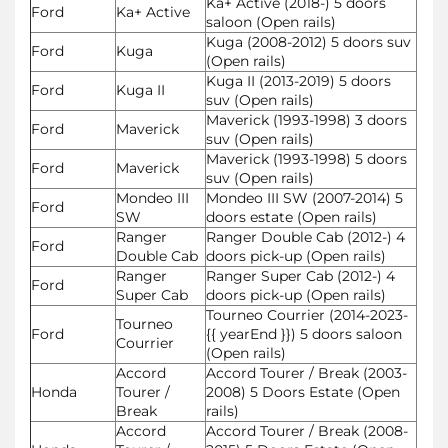
Ka+ Active (2018-) 5 doors
Ford
Ka+ Active
saloon (Open rails)
Kuga (2008-2012) 5 doors suv
Ford
Kuga
(Open rails)
Kuga II (2013-2019) 5 doors
Ford
Kuga II
suv (Open rails)
Maverick (1993-1998) 3 doors
Ford
Maverick
suv (Open rails)
Maverick (1993-1998) 5 doors
Ford
Maverick
suv (Open rails)
Mondeo III
Mondeo III SW (2007-2014) 5
Ford
SW
doors estate (Open rails)
Ranger
Ranger Double Cab (2012-) 4
Ford
Double Cab
doors pick-up (Open rails)
Ranger
Ranger Super Cab (2012-) 4
Ford
Super Cab
doors pick-up (Open rails)
Tourneo Courrier (2014-2023-
Tourneo
Ford
{{ yearEnd }}) 5 doors saloon
Courrier
(Open rails)
Accord
Accord Tourer / Break (2003-
Honda
Tourer /
2008) 5 Doors Estate (Open
Break
rails)
Accord
Accord Tourer / Break (2008-