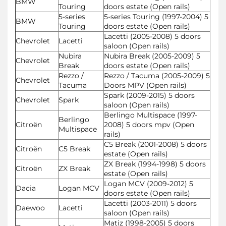
BMW
Touring
doors estate (Open rails)
5-series
5-series Touring (1997-2004) 5
BMW
Touring
doors estate (Open rails)
Lacetti (2005-2008) 5 doors
Chevrolet
Lacetti
saloon (Open rails)
Nubira
Nubira Break (2005-2009) 5
Chevrolet
Break
doors estate (Open rails)
Rezzo /
Rezzo / Tacuma (2005-2009) 5
Chevrolet
Tacuma
Doors MPV (Open rails)
Spark (2009-2015) 5 doors
Chevrolet
Spark
saloon (Open rails)
Berlingo Multispace (1997-
Berlingo
Citroën
2008) 5 doors mpv (Open
Multispace
rails)
C5 Break (2001-2008) 5 doors
Citroën
C5 Break
estate (Open rails)
ZX Break (1994-1998) 5 doors
Citroën
ZX Break
estate (Open rails)
Logan MCV (2009-2012) 5
Dacia
Logan MCV
doors estate (Open rails)
Lacetti (2003-2011) 5 doors
Daewoo
Lacetti
saloon (Open rails)
Matiz (1998-2005) 5 doors