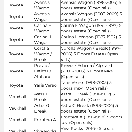
Avensis
Avensis Wagon (1998-2003) 5
Toyota
Wagon
doors estate (Open rails)
Avensis
Avensis Wagon (2003-2009) 5
Toyota
Wagon
doors estate (Open rails)
Carina E
Carina E Wagon (1992-1997) 5
Toyota
Wagon
doors estate (Open rails)
Carina II
Carina II Wagon (1987-1992) 5
Toyota
Wagon
doors estate (Open rails)
Corolla
Corolla Wagon / Break (1997-
Toyota
Wagon /
2006) 5 Doors Estate (Open
Break
rails)
Previa /
Previa / Estima / Alphard
Toyota
Estima /
(2000-2005) 5 Doors MPV
Alphard
(Open rails)
Yaris Verso (1999-2005) 5
Toyota
Yaris Verso
doors mpv (Open rails)
Astra F
Astra F Break (1991-1997) 5
Vauxhall
Break
doors estate (Open rails)
Astra G
Astra G Break (1998-2004) 5
Vauxhall
Break
doors estate (Open rails)
Frontera A (1991-1998) 5 doors
Vauxhall
Frontera A
suv (Open rails)
Viva Rocks (2016-) 5 doors
Vauxhall
Viva Rocks