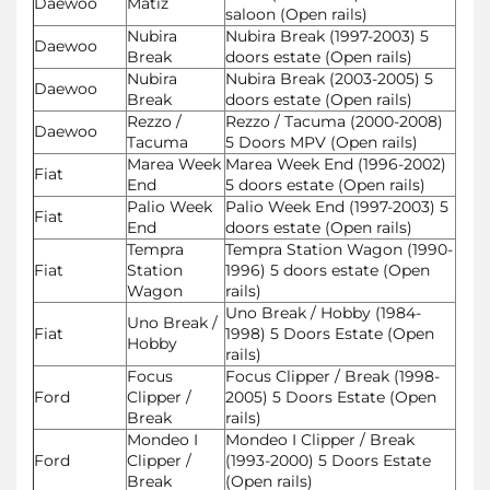
Daewoo
Matiz
saloon (Open rails)
Nubira
Nubira Break (1997-2003) 5
Daewoo
Break
doors estate (Open rails)
Nubira
Nubira Break (2003-2005) 5
Daewoo
Break
doors estate (Open rails)
Rezzo /
Rezzo / Tacuma (2000-2008)
Daewoo
Tacuma
5 Doors MPV (Open rails)
Marea Week
Marea Week End (1996-2002)
Fiat
End
5 doors estate (Open rails)
Palio Week
Palio Week End (1997-2003) 5
Fiat
End
doors estate (Open rails)
Tempra
Tempra Station Wagon (1990-
Fiat
Station
1996) 5 doors estate (Open
Wagon
rails)
Uno Break / Hobby (1984-
Uno Break /
Fiat
1998) 5 Doors Estate (Open
Hobby
rails)
Focus
Focus Clipper / Break (1998-
Ford
Clipper /
2005) 5 Doors Estate (Open
Break
rails)
Mondeo I
Mondeo I Clipper / Break
Ford
Clipper /
(1993-2000) 5 Doors Estate
Break
(Open rails)