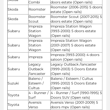
Combi
doors estate (Open rails)
Roomster (2006-2015) 5 doors
Skoda
Roomster
estate (Open rails)
Roomster
Roomster Scout (2007-2015) 5
Skoda
Scout
doors estate (Open rails)
Impreza
Impreza Station Wagon
Subaru
Station
(1993-2000) 5 doors estate
Wagon
(Open rails)
Impreza
Impreza Station Wagon
Subaru
Station
(2001-2007) 5 doors estate
Wagon
(Open rails)
Impreza (1993-2000) 4 doors
Subaru
Impreza
saloon (Open rails)
Legacy
Legacy Outback /lancaster
Subaru
Outback
(1999-2003) 5 Doors Estate
/lancaster
(Open rails)
Baleno /
Baleno / Esteem / Cultus
Suzuki
Esteem /
(1995-2002) 5 Doors Estate
Cultus
(Open rails)
4 - Runner /
4 - Runner / Surf (1990-1995) 5
Toyota
Surf
Doors SUV (Open rails)
Avensis
Avensis Verso (2001-2009) 5
Toyota
Verso
doors mpv (Open rails)