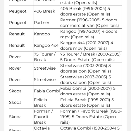
estate (Open rails)
406 Break (1996-2004) 5
Peugeot
406 Break
doors estate (Open rails)
Partner (1996-2008) 5 doors
Peugeot
Partner
commercial_van (Open rails)
Kangoo (1997-2007) 4 doors
Renault
Kangoo
mpv (Open rails)
Kangoo 4x4 (2001-2007) 4
Renault
Kangoo 4x4
doors mpv (Open rails)
75 Tourer /
75 Tourer / Break (2000-2005)
Rover
Break
5 Doors Estate (Open rails)
Streetwise (2003-2005) 3
Rover
Streetwise
doors saloon (Open rails)
Streetwise (2003-2005) 5
Rover
Streetwise
doors saloon (Open rails)
Fabia Combi (2000-2007) 5
Skoda
Fabia Combi
doors estate (Open rails)
Felicia
Felicia Break (1995-2001) 5
Skoda
Break
doors estate (Open rails)
Forman /
Forman / Favorit Break (1990-
Skoda
Favorit
1995) 5 Doors Estate (Open
Break
rails)
Octavia
Octavia Combi (1998-2004) 5
Skoda