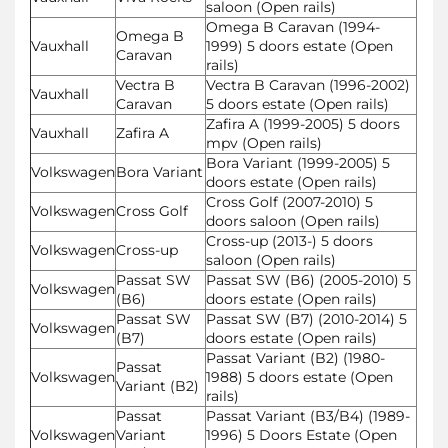
saloon (Open rails)
Omega B Caravan (1994-
Omega B
Vauxhall
1999) 5 doors estate (Open
Caravan
rails)
Vectra B
Vectra B Caravan (1996-2002)
Vauxhall
Caravan
5 doors estate (Open rails)
Zafira A (1999-2005) 5 doors
Vauxhall
Zafira A
mpv (Open rails)
Bora Variant (1999-2005) 5
Volkswagen
Bora Variant
doors estate (Open rails)
Cross Golf (2007-2010) 5
Volkswagen
Cross Golf
doors saloon (Open rails)
Cross-up (2013-) 5 doors
Volkswagen
Cross-up
saloon (Open rails)
Passat SW
Passat SW (B6) (2005-2010) 5
Volkswagen
(B6)
doors estate (Open rails)
Passat SW
Passat SW (B7) (2010-2014) 5
Volkswagen
(B7)
doors estate (Open rails)
Passat Variant (B2) (1980-
Passat
Volkswagen
1988) 5 doors estate (Open
Variant (B2)
rails)
Passat
Passat Variant (B3/B4) (1989-
Volkswagen
Variant
1996) 5 Doors Estate (Open