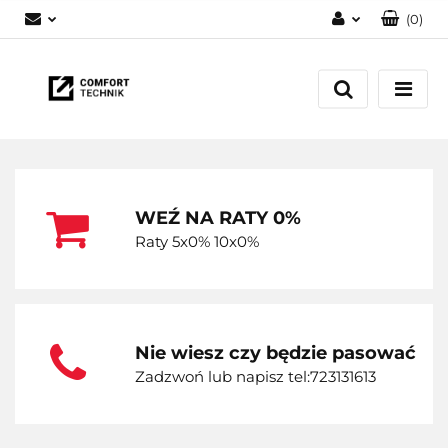
(
0
)
Zaloguj się
Zarejestruj się
Dodaj zgłoszenie
WEŹ NA RATY 0%
Raty 5x0% 10x0%
Nie wiesz czy będzie pasować
Zadzwoń lub napisz tel:723131613