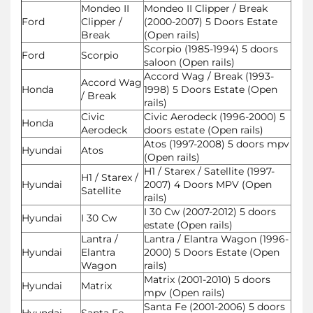
Mondeo II
Mondeo II Clipper / Break
Ford
Clipper /
(2000-2007) 5 Doors Estate
Break
(Open rails)
Scorpio (1985-1994) 5 doors
Ford
Scorpio
saloon (Open rails)
Accord Wag / Break (1993-
Accord Wag
Honda
1998) 5 Doors Estate (Open
/ Break
rails)
Civic
Civic Aerodeck (1996-2000) 5
Honda
Aerodeck
doors estate (Open rails)
Atos (1997-2008) 5 doors mpv
Hyundai
Atos
(Open rails)
H1 / Starex / Satellite (1997-
H1 / Starex /
Hyundai
2007) 4 Doors MPV (Open
Satellite
rails)
I 30 Cw (2007-2012) 5 doors
Hyundai
I 30 Cw
estate (Open rails)
Lantra /
Lantra / Elantra Wagon (1996-
Hyundai
Elantra
2000) 5 Doors Estate (Open
Wagon
rails)
Matrix (2001-2010) 5 doors
Hyundai
Matrix
mpv (Open rails)
Santa Fe (2001-2006) 5 doors
Hyundai
Santa Fe