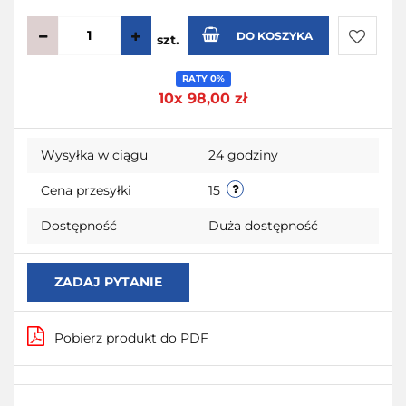
DO KOSZYKA
szt.
Do
RATY 0%
10x 98,00 zł
przecho
Wysyłka w ciągu
24 godziny
Cena przesyłki
15
Dostępność
Duża dostępność
ZADAJ PYTANIE
Pobierz produkt do PDF