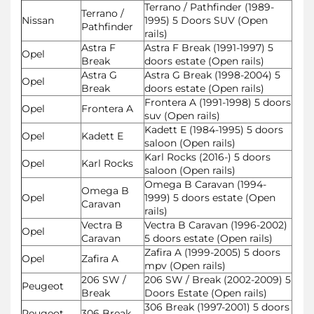
Terrano / Pathfinder (1989-
Terrano /
Nissan
1995) 5 Doors SUV (Open
Pathfinder
rails)
Astra F
Astra F Break (1991-1997) 5
Opel
Break
doors estate (Open rails)
Astra G
Astra G Break (1998-2004) 5
Opel
Break
doors estate (Open rails)
Frontera A (1991-1998) 5 doors
Opel
Frontera A
suv (Open rails)
Kadett E (1984-1995) 5 doors
Opel
Kadett E
saloon (Open rails)
Karl Rocks (2016-) 5 doors
Opel
Karl Rocks
saloon (Open rails)
Omega B Caravan (1994-
Omega B
Opel
1999) 5 doors estate (Open
Caravan
rails)
Vectra B
Vectra B Caravan (1996-2002)
Opel
Caravan
5 doors estate (Open rails)
Zafira A (1999-2005) 5 doors
Opel
Zafira A
mpv (Open rails)
206 SW /
206 SW / Break (2002-2009) 5
Peugeot
Break
Doors Estate (Open rails)
306 Break (1997-2001) 5 doors
Peugeot
306 Break