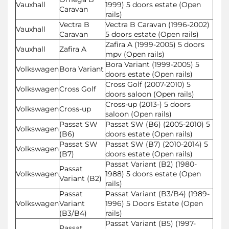
Vauxhall
1999) 5 doors estate (Open
Caravan
rails)
Vectra B
Vectra B Caravan (1996-2002)
Vauxhall
Caravan
5 doors estate (Open rails)
Zafira A (1999-2005) 5 doors
Vauxhall
Zafira A
mpv (Open rails)
Bora Variant (1999-2005) 5
Volkswagen
Bora Variant
doors estate (Open rails)
Cross Golf (2007-2010) 5
Volkswagen
Cross Golf
doors saloon (Open rails)
Cross-up (2013-) 5 doors
Volkswagen
Cross-up
saloon (Open rails)
Passat SW
Passat SW (B6) (2005-2010) 5
Volkswagen
(B6)
doors estate (Open rails)
Passat SW
Passat SW (B7) (2010-2014) 5
Volkswagen
(B7)
doors estate (Open rails)
Passat Variant (B2) (1980-
Passat
Volkswagen
1988) 5 doors estate (Open
Variant (B2)
rails)
Passat
Passat Variant (B3/B4) (1989-
Volkswagen
Variant
1996) 5 Doors Estate (Open
(B3/B4)
rails)
Passat Variant (B5) (1997-
Passat