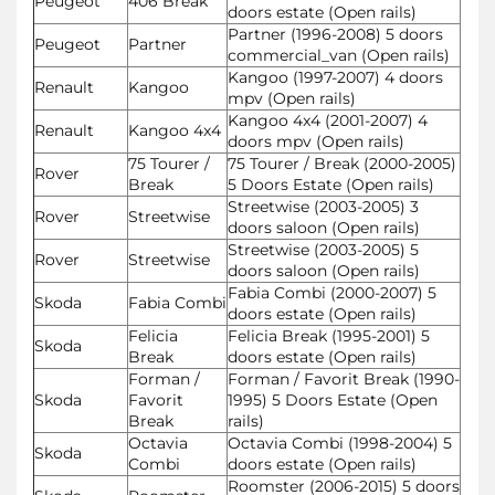
Peugeot
406 Break
doors estate (Open rails)
Partner (1996-2008) 5 doors
Peugeot
Partner
commercial_van (Open rails)
Kangoo (1997-2007) 4 doors
Renault
Kangoo
mpv (Open rails)
Kangoo 4x4 (2001-2007) 4
Renault
Kangoo 4x4
doors mpv (Open rails)
75 Tourer /
75 Tourer / Break (2000-2005)
Rover
Break
5 Doors Estate (Open rails)
Streetwise (2003-2005) 3
Rover
Streetwise
doors saloon (Open rails)
Streetwise (2003-2005) 5
Rover
Streetwise
doors saloon (Open rails)
Fabia Combi (2000-2007) 5
Skoda
Fabia Combi
doors estate (Open rails)
Felicia
Felicia Break (1995-2001) 5
Skoda
Break
doors estate (Open rails)
Forman /
Forman / Favorit Break (1990-
Skoda
Favorit
1995) 5 Doors Estate (Open
Break
rails)
Octavia
Octavia Combi (1998-2004) 5
Skoda
Combi
doors estate (Open rails)
Roomster (2006-2015) 5 doors