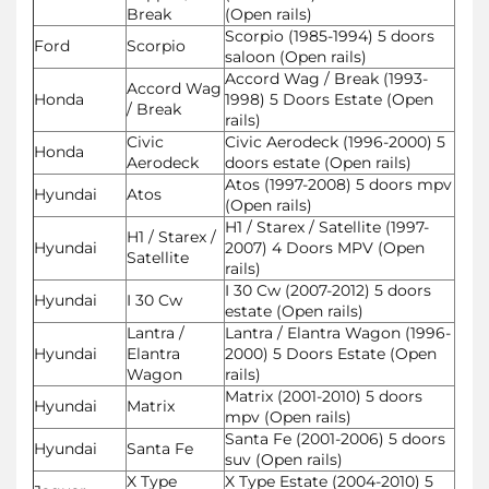
Break
(Open rails)
Scorpio (1985-1994) 5 doors
Ford
Scorpio
saloon (Open rails)
Accord Wag / Break (1993-
Accord Wag
Honda
1998) 5 Doors Estate (Open
/ Break
rails)
Civic
Civic Aerodeck (1996-2000) 5
Honda
Aerodeck
doors estate (Open rails)
Atos (1997-2008) 5 doors mpv
Hyundai
Atos
(Open rails)
H1 / Starex / Satellite (1997-
H1 / Starex /
Hyundai
2007) 4 Doors MPV (Open
Satellite
rails)
I 30 Cw (2007-2012) 5 doors
Hyundai
I 30 Cw
estate (Open rails)
Lantra /
Lantra / Elantra Wagon (1996-
Hyundai
Elantra
2000) 5 Doors Estate (Open
Wagon
rails)
Matrix (2001-2010) 5 doors
Hyundai
Matrix
mpv (Open rails)
Santa Fe (2001-2006) 5 doors
Hyundai
Santa Fe
suv (Open rails)
X Type
X Type Estate (2004-2010) 5