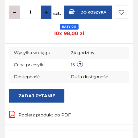
DO KOSZYKA
szt.
Do
RATY 0%
10x 98,00 zł
przecho
Wysyłka w ciągu
24 godziny
Cena przesyłki
15
Dostępność
Duża dostępność
ZADAJ PYTANIE
Pobierz produkt do PDF