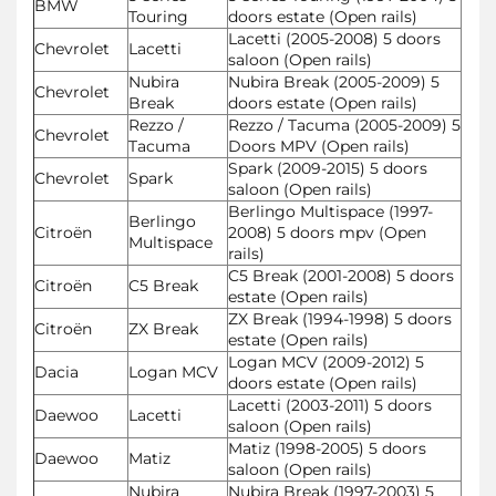
BMW
Touring
doors estate (Open rails)
Lacetti (2005-2008) 5 doors
Chevrolet
Lacetti
saloon (Open rails)
Nubira
Nubira Break (2005-2009) 5
Chevrolet
Break
doors estate (Open rails)
Rezzo /
Rezzo / Tacuma (2005-2009) 5
Chevrolet
Tacuma
Doors MPV (Open rails)
Spark (2009-2015) 5 doors
Chevrolet
Spark
saloon (Open rails)
Berlingo Multispace (1997-
Berlingo
Citroën
2008) 5 doors mpv (Open
Multispace
rails)
C5 Break (2001-2008) 5 doors
Citroën
C5 Break
estate (Open rails)
ZX Break (1994-1998) 5 doors
Citroën
ZX Break
estate (Open rails)
Logan MCV (2009-2012) 5
Dacia
Logan MCV
doors estate (Open rails)
Lacetti (2003-2011) 5 doors
Daewoo
Lacetti
saloon (Open rails)
Matiz (1998-2005) 5 doors
Daewoo
Matiz
saloon (Open rails)
Nubira
Nubira Break (1997-2003) 5