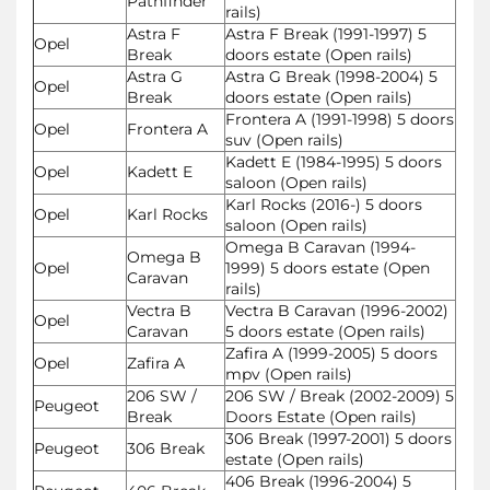
Pathfinder
rails)
Astra F
Astra F Break (1991-1997) 5
Opel
Break
doors estate (Open rails)
Astra G
Astra G Break (1998-2004) 5
Opel
Break
doors estate (Open rails)
Frontera A (1991-1998) 5 doors
Opel
Frontera A
suv (Open rails)
Kadett E (1984-1995) 5 doors
Opel
Kadett E
saloon (Open rails)
Karl Rocks (2016-) 5 doors
Opel
Karl Rocks
saloon (Open rails)
Omega B Caravan (1994-
Omega B
Opel
1999) 5 doors estate (Open
Caravan
rails)
Vectra B
Vectra B Caravan (1996-2002)
Opel
Caravan
5 doors estate (Open rails)
Zafira A (1999-2005) 5 doors
Opel
Zafira A
mpv (Open rails)
206 SW /
206 SW / Break (2002-2009) 5
Peugeot
Break
Doors Estate (Open rails)
306 Break (1997-2001) 5 doors
Peugeot
306 Break
estate (Open rails)
406 Break (1996-2004) 5