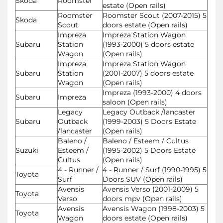
Skoda
Roomster
estate (Open rails)
Roomster
Roomster Scout (2007-2015) 5
Skoda
Scout
doors estate (Open rails)
Impreza
Impreza Station Wagon
Subaru
Station
(1993-2000) 5 doors estate
Wagon
(Open rails)
Impreza
Impreza Station Wagon
Subaru
Station
(2001-2007) 5 doors estate
Wagon
(Open rails)
Impreza (1993-2000) 4 doors
Subaru
Impreza
saloon (Open rails)
Legacy
Legacy Outback /lancaster
Subaru
Outback
(1999-2003) 5 Doors Estate
/lancaster
(Open rails)
Baleno /
Baleno / Esteem / Cultus
Suzuki
Esteem /
(1995-2002) 5 Doors Estate
Cultus
(Open rails)
4 - Runner /
4 - Runner / Surf (1990-1995) 5
Toyota
Surf
Doors SUV (Open rails)
Avensis
Avensis Verso (2001-2009) 5
Toyota
Verso
doors mpv (Open rails)
Avensis
Avensis Wagon (1998-2003) 5
Toyota
Wagon
doors estate (Open rails)