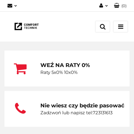
(
0
)
Zaloguj się
Zarejestruj się
Dodaj zgłoszenie
WEŹ NA RATY 0%
Raty 5x0% 10x0%
Nie wiesz czy będzie pasować
Zadzwoń lub napisz tel:723131613