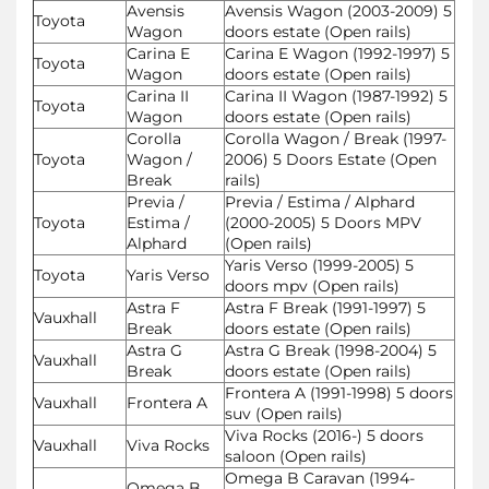
Avensis
Avensis Wagon (2003-2009) 5
Toyota
Wagon
doors estate (Open rails)
Carina E
Carina E Wagon (1992-1997) 5
Toyota
Wagon
doors estate (Open rails)
Carina II
Carina II Wagon (1987-1992) 5
Toyota
Wagon
doors estate (Open rails)
Corolla
Corolla Wagon / Break (1997-
Toyota
Wagon /
2006) 5 Doors Estate (Open
Break
rails)
Previa /
Previa / Estima / Alphard
Toyota
Estima /
(2000-2005) 5 Doors MPV
Alphard
(Open rails)
Yaris Verso (1999-2005) 5
Toyota
Yaris Verso
doors mpv (Open rails)
Astra F
Astra F Break (1991-1997) 5
Vauxhall
Break
doors estate (Open rails)
Astra G
Astra G Break (1998-2004) 5
Vauxhall
Break
doors estate (Open rails)
Frontera A (1991-1998) 5 doors
Vauxhall
Frontera A
suv (Open rails)
Viva Rocks (2016-) 5 doors
Vauxhall
Viva Rocks
saloon (Open rails)
Omega B Caravan (1994-
Omega B