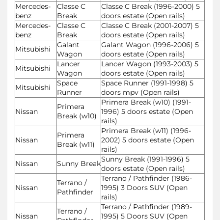
Mercedes-
Classe C
Classe C Break (1996-2000) 5
benz
Break
doors estate (Open rails)
Mercedes-
Classe C
Classe C Break (2001-2007) 5
benz
Break
doors estate (Open rails)
Galant
Galant Wagon (1996-2006) 5
Mitsubishi
Wagon
doors estate (Open rails)
Lancer
Lancer Wagon (1993-2003) 5
Mitsubishi
Wagon
doors estate (Open rails)
Space
Space Runner (1991-1998) 5
Mitsubishi
Runner
doors mpv (Open rails)
Primera Break (w10) (1991-
Primera
Nissan
1996) 5 doors estate (Open
Break (w10)
rails)
Primera Break (w11) (1996-
Primera
Nissan
2002) 5 doors estate (Open
Break (w11)
rails)
Sunny Break (1991-1996) 5
Nissan
Sunny Break
doors estate (Open rails)
Terrano / Pathfinder (1986-
Terrano /
Nissan
1995) 3 Doors SUV (Open
Pathfinder
rails)
Terrano / Pathfinder (1989-
Terrano /
Nissan
1995) 5 Doors SUV (Open