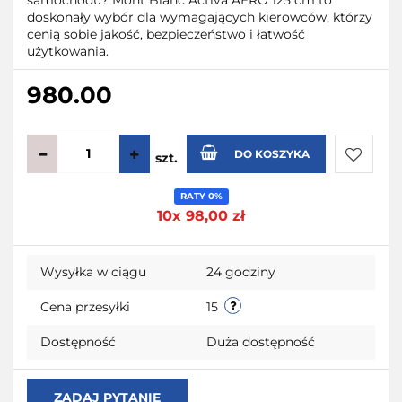
doskonały wybór dla wymagających kierowców, którzy
cenią sobie jakość, bezpieczeństwo i łatwość
użytkowania.
980.00
DO KOSZYKA
szt.
Do
RATY 0%
10x 98,00 zł
przecho
Wysyłka w ciągu
24 godziny
Cena przesyłki
15
Dostępność
Duża dostępność
ZADAJ PYTANIE