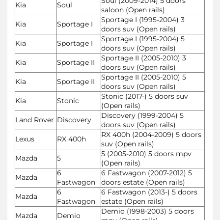
Soul (2009-2014) 5 doors
Kia
Soul
saloon (Open rails)
Sportage I (1995-2004) 3
Kia
Sportage I
doors suv (Open rails)
Sportage I (1995-2004) 5
Kia
Sportage I
doors suv (Open rails)
Sportage II (2005-2010) 3
Kia
Sportage II
doors suv (Open rails)
Sportage II (2005-2010) 5
Kia
Sportage II
doors suv (Open rails)
Stonic (2017-) 5 doors suv
Kia
Stonic
(Open rails)
Discovery (1999-2004) 5
Land Rover
Discovery
doors suv (Open rails)
RX 400h (2004-2009) 5 doors
Lexus
RX 400h
suv (Open rails)
5 (2005-2010) 5 doors mpv
Mazda
5
(Open rails)
6
6 Fastwagon (2007-2012) 5
Mazda
Fastwagon
doors estate (Open rails)
6
6 Fastwagon (2013-) 5 doors
Mazda
Fastwagon
estate (Open rails)
Demio (1998-2003) 5 doors
Mazda
Demio