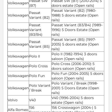
Passat SW
Passat SW (B7) (2010-2014) 5
Volkswagen
(B7)
doors estate (Open rails)
Passat Variant (B2) (1980-
Passat
Volkswagen
1988) 5 doors estate (Open
Variant (B2)
rails)
Passat
Passat Variant (B3/B4) (1989-
Volkswagen
Variant
1996) 5 Doors Estate (Open
(B3/B4)
rails)
Passat Variant (B5) (1997-
Passat
Volkswagen
2005) 5 doors estate (Open
Variant (B5)
rails)
Polo II (1982-1994) 3 doors
Volkswagen
Polo II
saloon (Open rails)
Polo Cross (2006-2010) 5
Volkswagen
Polo Cross
doors saloon (Open rails)
Polo Fun (2004-2005) 5 doors
Volkswagen
Polo Fun
saloon (Open rails)
Polo Variant / Break (1998-
Polo Variant
Volkswagen
2001) 5 Doors Estate (Open
/ Break
rails)
V40 (1996-2004) 5 doors
Volvo
V40
estate (Open rails)
156
156 Crosswagon (2004-) 5
Alfa Romeo