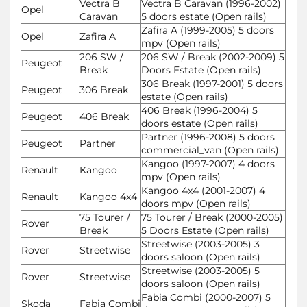
Vectra B
Vectra B Caravan (1996-2002)
Opel
Caravan
5 doors estate (Open rails)
Zafira A (1999-2005) 5 doors
Opel
Zafira A
mpv (Open rails)
206 SW /
206 SW / Break (2002-2009) 5
Peugeot
Break
Doors Estate (Open rails)
306 Break (1997-2001) 5 doors
Peugeot
306 Break
estate (Open rails)
406 Break (1996-2004) 5
Peugeot
406 Break
doors estate (Open rails)
Partner (1996-2008) 5 doors
Peugeot
Partner
commercial_van (Open rails)
Kangoo (1997-2007) 4 doors
Renault
Kangoo
mpv (Open rails)
Kangoo 4x4 (2001-2007) 4
Renault
Kangoo 4x4
doors mpv (Open rails)
75 Tourer /
75 Tourer / Break (2000-2005)
Rover
Break
5 Doors Estate (Open rails)
Streetwise (2003-2005) 3
Rover
Streetwise
doors saloon (Open rails)
Streetwise (2003-2005) 5
Rover
Streetwise
doors saloon (Open rails)
Fabia Combi (2000-2007) 5
Skoda
Fabia Combi