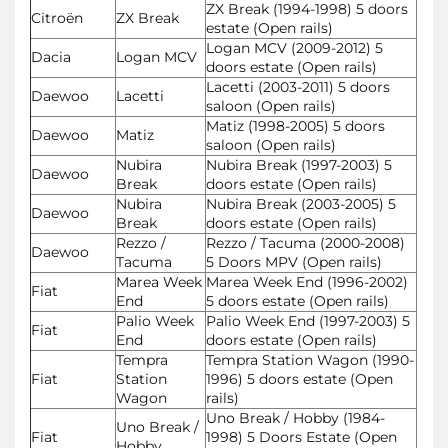
ZX Break (1994-1998) 5 doors
Citroën
ZX Break
estate (Open rails)
Logan MCV (2009-2012) 5
Dacia
Logan MCV
doors estate (Open rails)
Lacetti (2003-2011) 5 doors
Daewoo
Lacetti
saloon (Open rails)
Matiz (1998-2005) 5 doors
Daewoo
Matiz
saloon (Open rails)
Nubira
Nubira Break (1997-2003) 5
Daewoo
Break
doors estate (Open rails)
Nubira
Nubira Break (2003-2005) 5
Daewoo
Break
doors estate (Open rails)
Rezzo /
Rezzo / Tacuma (2000-2008)
Daewoo
Tacuma
5 Doors MPV (Open rails)
Marea Week
Marea Week End (1996-2002)
Fiat
End
5 doors estate (Open rails)
Palio Week
Palio Week End (1997-2003) 5
Fiat
End
doors estate (Open rails)
Tempra
Tempra Station Wagon (1990-
Fiat
Station
1996) 5 doors estate (Open
Wagon
rails)
Uno Break / Hobby (1984-
Uno Break /
Fiat
1998) 5 Doors Estate (Open
Hobby