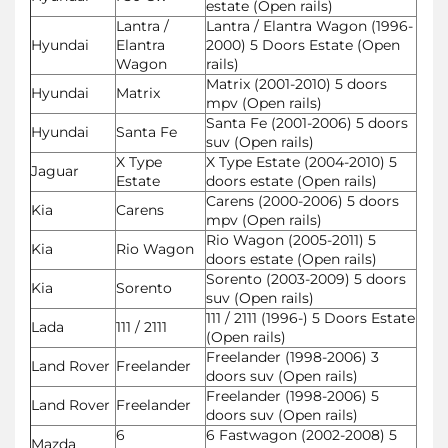
estate (Open rails)
Lantra /
Lantra / Elantra Wagon (1996-
Hyundai
Elantra
2000) 5 Doors Estate (Open
Wagon
rails)
Matrix (2001-2010) 5 doors
Hyundai
Matrix
mpv (Open rails)
Santa Fe (2001-2006) 5 doors
Hyundai
Santa Fe
suv (Open rails)
X Type
X Type Estate (2004-2010) 5
Jaguar
Estate
doors estate (Open rails)
Carens (2000-2006) 5 doors
Kia
Carens
mpv (Open rails)
Rio Wagon (2005-2011) 5
Kia
Rio Wagon
doors estate (Open rails)
Sorento (2003-2009) 5 doors
Kia
Sorento
suv (Open rails)
111 / 2111 (1996-) 5 Doors Estate
Lada
111 / 2111
(Open rails)
Freelander (1998-2006) 3
Land Rover
Freelander
doors suv (Open rails)
Freelander (1998-2006) 5
Land Rover
Freelander
doors suv (Open rails)
6
6 Fastwagon (2002-2008) 5
Mazda