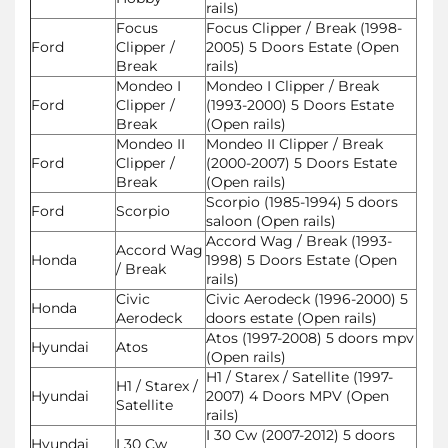
rails)
Focus
Focus Clipper / Break (1998-
Ford
Clipper /
2005) 5 Doors Estate (Open
Break
rails)
Mondeo I
Mondeo I Clipper / Break
Ford
Clipper /
(1993-2000) 5 Doors Estate
Break
(Open rails)
Mondeo II
Mondeo II Clipper / Break
Ford
Clipper /
(2000-2007) 5 Doors Estate
Break
(Open rails)
Scorpio (1985-1994) 5 doors
Ford
Scorpio
saloon (Open rails)
Accord Wag / Break (1993-
Accord Wag
Honda
1998) 5 Doors Estate (Open
/ Break
rails)
Civic
Civic Aerodeck (1996-2000) 5
Honda
Aerodeck
doors estate (Open rails)
Atos (1997-2008) 5 doors mpv
Hyundai
Atos
(Open rails)
H1 / Starex / Satellite (1997-
H1 / Starex /
Hyundai
2007) 4 Doors MPV (Open
Satellite
rails)
I 30 Cw (2007-2012) 5 doors
Hyundai
I 30 Cw