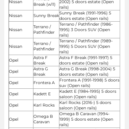
Nissan
2002) 5 doors estate (Open
Break (w11)
rails)
Sunny Break (1991-1996) 5
Nissan
Sunny Break
doors estate (Open rails)
Terrano / Pathfinder (1986-
Terrano /
Nissan
1995) 3 Doors SUV (Open
Pathfinder
rails)
Terrano / Pathfinder (1989-
Terrano /
Nissan
1995) 5 Doors SUV (Open
Pathfinder
rails)
Astra F
Astra F Break (1991-1997) 5
Opel
Break
doors estate (Open rails)
Astra G
Astra G Break (1998-2004) 5
Opel
Break
doors estate (Open rails)
Frontera A (1991-1998) 5 doors
Opel
Frontera A
suv (Open rails)
Kadett E (1984-1995) 5 doors
Opel
Kadett E
saloon (Open rails)
Karl Rocks (2016-) 5 doors
Opel
Karl Rocks
saloon (Open rails)
Omega B Caravan (1994-
Omega B
Opel
1999) 5 doors estate (Open
Caravan
rails)