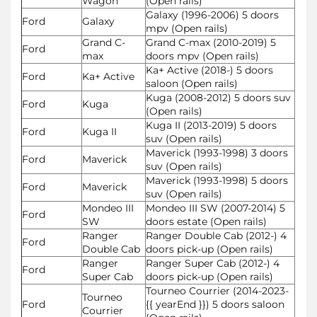
Wagon
(Open rails)
Galaxy (1996-2006) 5 doors
Ford
Galaxy
mpv (Open rails)
Grand C-
Grand C-max (2010-2019) 5
Ford
max
doors mpv (Open rails)
Ka+ Active (2018-) 5 doors
Ford
Ka+ Active
saloon (Open rails)
Kuga (2008-2012) 5 doors suv
Ford
Kuga
(Open rails)
Kuga II (2013-2019) 5 doors
Ford
Kuga II
suv (Open rails)
Maverick (1993-1998) 3 doors
Ford
Maverick
suv (Open rails)
Maverick (1993-1998) 5 doors
Ford
Maverick
suv (Open rails)
Mondeo III
Mondeo III SW (2007-2014) 5
Ford
SW
doors estate (Open rails)
Ranger
Ranger Double Cab (2012-) 4
Ford
Double Cab
doors pick-up (Open rails)
Ranger
Ranger Super Cab (2012-) 4
Ford
Super Cab
doors pick-up (Open rails)
Tourneo Courrier (2014-2023-
Tourneo
Ford
{{ yearEnd }}) 5 doors saloon
Courrier