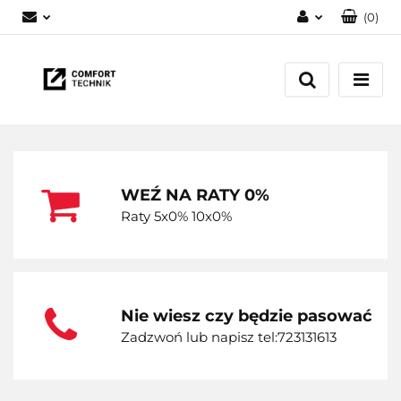
(
0
)
Zaloguj się
Zarejestruj się
Dodaj zgłoszenie
WEŹ NA RATY 0%
Raty 5x0% 10x0%
Nie wiesz czy będzie pasować
Zadzwoń lub napisz tel:723131613