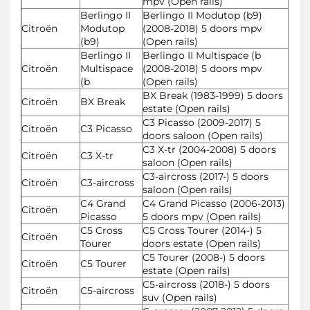
mpv (Open rails)
Berlingo II
Berlingo II Modutop (b9)
Citroën
Modutop
(2008-2018) 5 doors mpv
(b9)
(Open rails)
Berlingo II
Berlingo II Multispace (b
Citroën
Multispace
(2008-2018) 5 doors mpv
(b
(Open rails)
BX Break (1983-1999) 5 doors
Citroën
BX Break
estate (Open rails)
C3 Picasso (2009-2017) 5
Citroën
C3 Picasso
doors saloon (Open rails)
C3 X-tr (2004-2008) 5 doors
Citroën
C3 X-tr
saloon (Open rails)
C3-aircross (2017-) 5 doors
Citroën
C3-aircross
saloon (Open rails)
C4 Grand
C4 Grand Picasso (2006-2013)
Citroën
Picasso
5 doors mpv (Open rails)
C5 Cross
C5 Cross Tourer (2014-) 5
Citroën
Tourer
doors estate (Open rails)
C5 Tourer (2008-) 5 doors
Citroën
C5 Tourer
estate (Open rails)
C5-aircross (2018-) 5 doors
Citroën
C5-aircross
suv (Open rails)