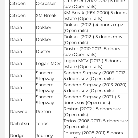
C-crosser (2007-2012) 5 doors
Citroën
C-crosser
suv (Open rails)
XM Break (1991-2000) 5 doors
Citroën
XM Break
estate (Open rails)
Dokker (2012-) 4 doors mpv
Dacia
Dokker
(Open rails)
Dokker (2012-) 5 doors mpv
Dacia
Dokker
(Open rails)
Duster (2010-2013) 5 doors
Dacia
Duster
suv (Open rails)
Logan MCV (2013-) 5 doors
Dacia
Logan MCV
estate (Open rails)
Sandero
Sandero Stepway (2009-2012)
Dacia
Stepway
5 doors suv (Open rails)
Sandero
Sandero Stepway (2013-2020)
Dacia
Stepway
5 doors suv (Open rails)
Sandero
Sandero Stepway (2021-) 5
Dacia
Stepway
doors suv (Open rails)
Rexton (2002-) 5 doors suv
Daewoo
Rexton
(Open rails)
Terios (2006-2017) 5 doors suv
Daihatsu
Terios
(Open rails)
Journey (2008-2011) 5 doors
Dodge
Journey