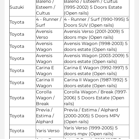
Baleno /
Baleno / Esteem / Cultus
Suzuki
Esteem /
(1995-2002) 5 Doors Estate
Cultus
(Open rails)
4 - Runner /
4 - Runner / Surf (1990-1995) 5
Toyota
Surf
Doors SUV (Open rails)
Avensis
Avensis Verso (2001-2009) 5
Toyota
Verso
doors mpv (Open rails)
Avensis
Avensis Wagon (1998-2003) 5
Toyota
Wagon
doors estate (Open rails)
Avensis
Avensis Wagon (2003-2009) 5
Toyota
Wagon
doors estate (Open rails)
Carina E
Carina E Wagon (1992-1997) 5
Toyota
Wagon
doors estate (Open rails)
Carina II
Carina II Wagon (1987-1992) 5
Toyota
Wagon
doors estate (Open rails)
Corolla
Corolla Wagon / Break (1997-
Toyota
Wagon /
2006) 5 Doors Estate (Open
Break
rails)
Previa /
Previa / Estima / Alphard
Toyota
Estima /
(2000-2005) 5 Doors MPV
Alphard
(Open rails)
Yaris Verso (1999-2005) 5
Toyota
Yaris Verso
doors mpv (Open rails)