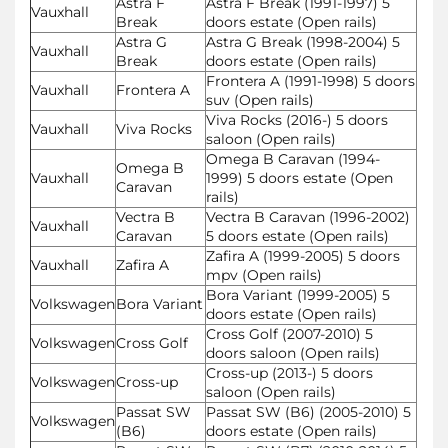
Astra F
Astra F Break (1991-1997) 5
Vauxhall
Break
doors estate (Open rails)
Astra G
Astra G Break (1998-2004) 5
Vauxhall
Break
doors estate (Open rails)
Frontera A (1991-1998) 5 doors
Vauxhall
Frontera A
suv (Open rails)
Viva Rocks (2016-) 5 doors
Vauxhall
Viva Rocks
saloon (Open rails)
Omega B Caravan (1994-
Omega B
Vauxhall
1999) 5 doors estate (Open
Caravan
rails)
Vectra B
Vectra B Caravan (1996-2002)
Vauxhall
Caravan
5 doors estate (Open rails)
Zafira A (1999-2005) 5 doors
Vauxhall
Zafira A
mpv (Open rails)
Bora Variant (1999-2005) 5
Volkswagen
Bora Variant
doors estate (Open rails)
Cross Golf (2007-2010) 5
Volkswagen
Cross Golf
doors saloon (Open rails)
Cross-up (2013-) 5 doors
Volkswagen
Cross-up
saloon (Open rails)
Passat SW
Passat SW (B6) (2005-2010) 5
Volkswagen
(B6)
doors estate (Open rails)