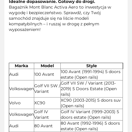
Idealne dopasowanie. Gotowy do drogi.
Bagażnik Mont Blanc Activa Aero to inwestycja w
wygodę i bezpieczeństwo. Sprawdź, czy Twój
samochód znajduje się na liście modeli
kompatybilnych – i ruszaj w drogę z pełnym
wyposażeniem!
Marka
Model
Style
100 Avant (1991-1994) 5 doors
Audi
100 Avant
estate (Open rails)
Golf VII SW / Variant (2013-
Golf VII SW /
Volkswagen
2019) 5 Doors Estate (Open
Variant
rails)
XC90 (2003-2015) 5 doors suv
Volvo
XC90
(Open rails)
Golf IV
Golf IV Variant (1999-2003) 5
Volkswagen
Variant
doors estate (Open rails)
80 Avant (1992-1996) 5 doors
Audi
80 Avant
estate (Open rails)