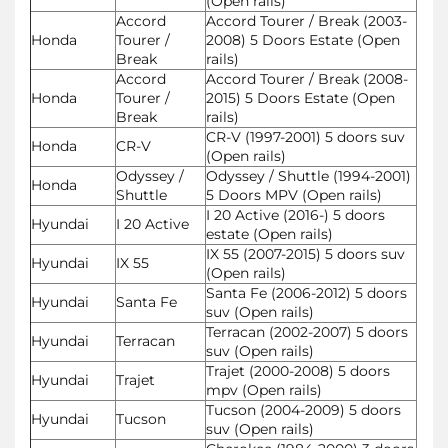
(Open rails)
Accord
Accord Tourer / Break (2003-
Honda
Tourer /
2008) 5 Doors Estate (Open
Break
rails)
Accord
Accord Tourer / Break (2008-
Honda
Tourer /
2015) 5 Doors Estate (Open
Break
rails)
CR-V (1997-2001) 5 doors suv
Honda
CR-V
(Open rails)
Odyssey /
Odyssey / Shuttle (1994-2001)
Honda
Shuttle
5 Doors MPV (Open rails)
I 20 Active (2016-) 5 doors
Hyundai
I 20 Active
estate (Open rails)
IX 55 (2007-2015) 5 doors suv
Hyundai
IX 55
(Open rails)
Santa Fe (2006-2012) 5 doors
Hyundai
Santa Fe
suv (Open rails)
Terracan (2002-2007) 5 doors
Hyundai
Terracan
suv (Open rails)
Trajet (2000-2008) 5 doors
Hyundai
Trajet
mpv (Open rails)
Tucson (2004-2009) 5 doors
Hyundai
Tucson
suv (Open rails)