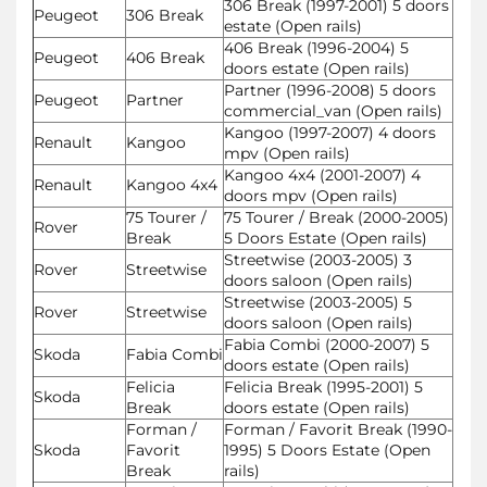
306 Break (1997-2001) 5 doors
Peugeot
306 Break
estate (Open rails)
406 Break (1996-2004) 5
Peugeot
406 Break
doors estate (Open rails)
Partner (1996-2008) 5 doors
Peugeot
Partner
commercial_van (Open rails)
Kangoo (1997-2007) 4 doors
Renault
Kangoo
mpv (Open rails)
Kangoo 4x4 (2001-2007) 4
Renault
Kangoo 4x4
doors mpv (Open rails)
75 Tourer /
75 Tourer / Break (2000-2005)
Rover
Break
5 Doors Estate (Open rails)
Streetwise (2003-2005) 3
Rover
Streetwise
doors saloon (Open rails)
Streetwise (2003-2005) 5
Rover
Streetwise
doors saloon (Open rails)
Fabia Combi (2000-2007) 5
Skoda
Fabia Combi
doors estate (Open rails)
Felicia
Felicia Break (1995-2001) 5
Skoda
Break
doors estate (Open rails)
Forman /
Forman / Favorit Break (1990-
Skoda
Favorit
1995) 5 Doors Estate (Open
Break
rails)