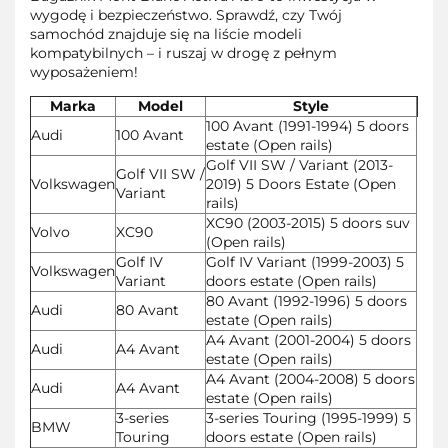
wygodę i bezpieczeństwo. Sprawdź, czy Twój
samochód znajduje się na liście modeli
kompatybilnych – i ruszaj w drogę z pełnym
wyposażeniem!
Marka
Model
Style
100 Avant (1991-1994) 5 doors
Audi
100 Avant
estate (Open rails)
Golf VII SW / Variant (2013-
Golf VII SW /
Volkswagen
2019) 5 Doors Estate (Open
Variant
rails)
XC90 (2003-2015) 5 doors suv
Volvo
XC90
(Open rails)
Golf IV
Golf IV Variant (1999-2003) 5
Volkswagen
Variant
doors estate (Open rails)
80 Avant (1992-1996) 5 doors
Audi
80 Avant
estate (Open rails)
A4 Avant (2001-2004) 5 doors
Audi
A4 Avant
estate (Open rails)
A4 Avant (2004-2008) 5 doors
Audi
A4 Avant
estate (Open rails)
3-series
3-series Touring (1995-1999) 5
BMW
Touring
doors estate (Open rails)