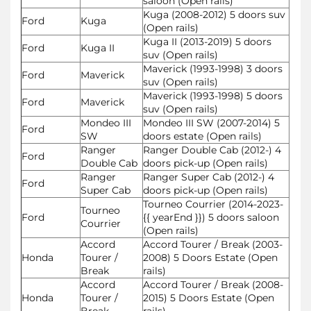
saloon (Open rails)
Kuga (2008-2012) 5 doors suv
Ford
Kuga
(Open rails)
Kuga II (2013-2019) 5 doors
Ford
Kuga II
suv (Open rails)
Maverick (1993-1998) 3 doors
Ford
Maverick
suv (Open rails)
Maverick (1993-1998) 5 doors
Ford
Maverick
suv (Open rails)
Mondeo III
Mondeo III SW (2007-2014) 5
Ford
SW
doors estate (Open rails)
Ranger
Ranger Double Cab (2012-) 4
Ford
Double Cab
doors pick-up (Open rails)
Ranger
Ranger Super Cab (2012-) 4
Ford
Super Cab
doors pick-up (Open rails)
Tourneo Courrier (2014-2023-
Tourneo
Ford
{{ yearEnd }}) 5 doors saloon
Courrier
(Open rails)
Accord
Accord Tourer / Break (2003-
Honda
Tourer /
2008) 5 Doors Estate (Open
Break
rails)
Accord
Accord Tourer / Break (2008-
Honda
Tourer /
2015) 5 Doors Estate (Open
Break
rails)