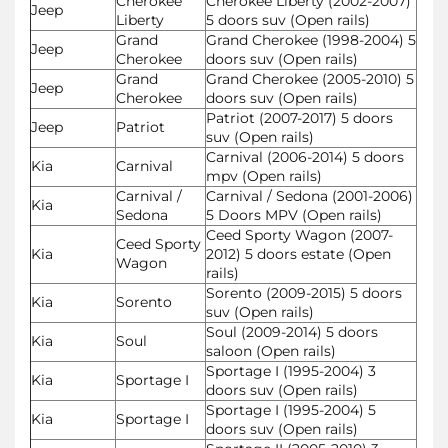
Cherokee
Cherokee Liberty (2002-2007)
Jeep
Liberty
5 doors suv (Open rails)
Grand
Grand Cherokee (1998-2004) 5
Jeep
Cherokee
doors suv (Open rails)
Grand
Grand Cherokee (2005-2010) 5
Jeep
Cherokee
doors suv (Open rails)
Patriot (2007-2017) 5 doors
Jeep
Patriot
suv (Open rails)
Carnival (2006-2014) 5 doors
Kia
Carnival
mpv (Open rails)
Carnival /
Carnival / Sedona (2001-2006)
Kia
Sedona
5 Doors MPV (Open rails)
Ceed Sporty Wagon (2007-
Ceed Sporty
Kia
2012) 5 doors estate (Open
Wagon
rails)
Sorento (2009-2015) 5 doors
Kia
Sorento
suv (Open rails)
Soul (2009-2014) 5 doors
Kia
Soul
saloon (Open rails)
Sportage I (1995-2004) 3
Kia
Sportage I
doors suv (Open rails)
Sportage I (1995-2004) 5
Kia
Sportage I
doors suv (Open rails)