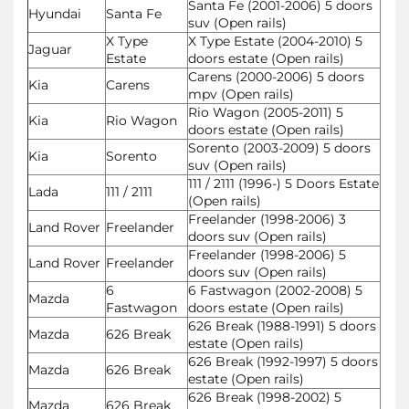
Santa Fe (2001-2006) 5 doors
Hyundai
Santa Fe
suv (Open rails)
X Type
X Type Estate (2004-2010) 5
Jaguar
Estate
doors estate (Open rails)
Carens (2000-2006) 5 doors
Kia
Carens
mpv (Open rails)
Rio Wagon (2005-2011) 5
Kia
Rio Wagon
doors estate (Open rails)
Sorento (2003-2009) 5 doors
Kia
Sorento
suv (Open rails)
111 / 2111 (1996-) 5 Doors Estate
Lada
111 / 2111
(Open rails)
Freelander (1998-2006) 3
Land Rover
Freelander
doors suv (Open rails)
Freelander (1998-2006) 5
Land Rover
Freelander
doors suv (Open rails)
6
6 Fastwagon (2002-2008) 5
Mazda
Fastwagon
doors estate (Open rails)
626 Break (1988-1991) 5 doors
Mazda
626 Break
estate (Open rails)
626 Break (1992-1997) 5 doors
Mazda
626 Break
estate (Open rails)
626 Break (1998-2002) 5
Mazda
626 Break