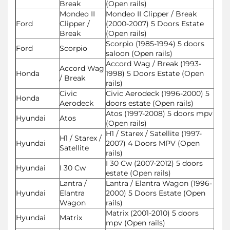
Break
(Open rails)
Mondeo II
Mondeo II Clipper / Break
Ford
Clipper /
(2000-2007) 5 Doors Estate
Break
(Open rails)
Scorpio (1985-1994) 5 doors
Ford
Scorpio
saloon (Open rails)
Accord Wag / Break (1993-
Accord Wag
Honda
1998) 5 Doors Estate (Open
/ Break
rails)
Civic
Civic Aerodeck (1996-2000) 5
Honda
Aerodeck
doors estate (Open rails)
Atos (1997-2008) 5 doors mpv
Hyundai
Atos
(Open rails)
H1 / Starex / Satellite (1997-
H1 / Starex /
Hyundai
2007) 4 Doors MPV (Open
Satellite
rails)
I 30 Cw (2007-2012) 5 doors
Hyundai
I 30 Cw
estate (Open rails)
Lantra /
Lantra / Elantra Wagon (1996-
Hyundai
Elantra
2000) 5 Doors Estate (Open
Wagon
rails)
Matrix (2001-2010) 5 doors
Hyundai
Matrix
mpv (Open rails)