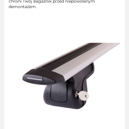
chroni Twój bagażnik przed niepowołanym
demontażem.