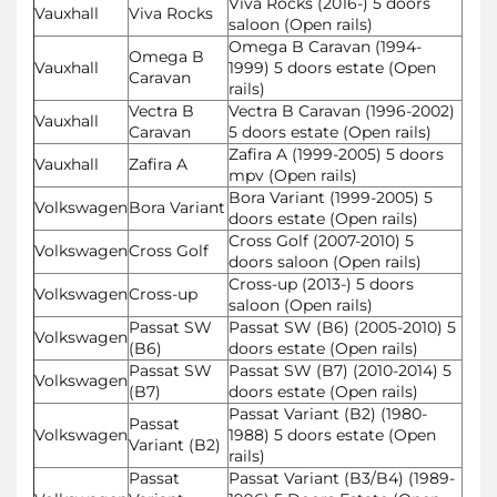
Viva Rocks (2016-) 5 doors
Vauxhall
Viva Rocks
saloon (Open rails)
Omega B Caravan (1994-
Omega B
Vauxhall
1999) 5 doors estate (Open
Caravan
rails)
Vectra B
Vectra B Caravan (1996-2002)
Vauxhall
Caravan
5 doors estate (Open rails)
Zafira A (1999-2005) 5 doors
Vauxhall
Zafira A
mpv (Open rails)
Bora Variant (1999-2005) 5
Volkswagen
Bora Variant
doors estate (Open rails)
Cross Golf (2007-2010) 5
Volkswagen
Cross Golf
doors saloon (Open rails)
Cross-up (2013-) 5 doors
Volkswagen
Cross-up
saloon (Open rails)
Passat SW
Passat SW (B6) (2005-2010) 5
Volkswagen
(B6)
doors estate (Open rails)
Passat SW
Passat SW (B7) (2010-2014) 5
Volkswagen
(B7)
doors estate (Open rails)
Passat Variant (B2) (1980-
Passat
Volkswagen
1988) 5 doors estate (Open
Variant (B2)
rails)
Passat
Passat Variant (B3/B4) (1989-