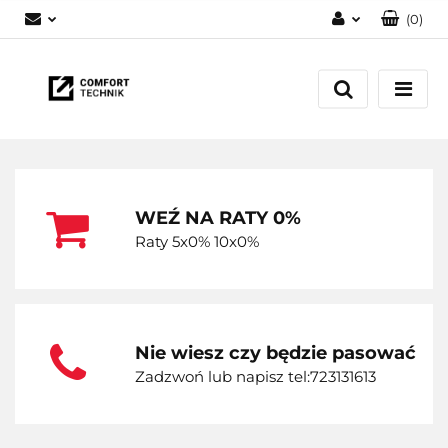
(
0
)
Zaloguj się
Zarejestruj się
Dodaj zgłoszenie
WEŹ NA RATY 0%
Raty 5x0% 10x0%
Nie wiesz czy będzie pasować
Zadzwoń lub napisz tel:723131613