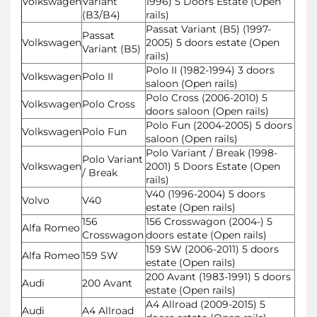
Volkswagen
Variant
1996) 5 Doors Estate (Open
(B3/B4)
rails)
Passat Variant (B5) (1997-
Passat
Volkswagen
2005) 5 doors estate (Open
Variant (B5)
rails)
Polo II (1982-1994) 3 doors
Volkswagen
Polo II
saloon (Open rails)
Polo Cross (2006-2010) 5
Volkswagen
Polo Cross
doors saloon (Open rails)
Polo Fun (2004-2005) 5 doors
Volkswagen
Polo Fun
saloon (Open rails)
Polo Variant / Break (1998-
Polo Variant
Volkswagen
2001) 5 Doors Estate (Open
/ Break
rails)
V40 (1996-2004) 5 doors
Volvo
V40
estate (Open rails)
156
156 Crosswagon (2004-) 5
Alfa Romeo
Crosswagon
doors estate (Open rails)
159 SW (2006-2011) 5 doors
Alfa Romeo
159 SW
estate (Open rails)
200 Avant (1983-1991) 5 doors
Audi
200 Avant
estate (Open rails)
A4 Allroad (2009-2015) 5
Audi
A4 Allroad