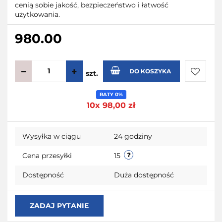
cenią sobie jakość, bezpieczeństwo i łatwość
użytkowania.
980.00
DO KOSZYKA
szt.
Do
RATY 0%
10x 98,00 zł
przecho
Wysyłka w ciągu
24 godziny
Cena przesyłki
15
Dostępność
Duża dostępność
ZADAJ PYTANIE