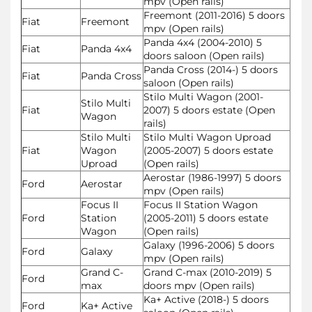
mpv (Open rails)
Freemont (2011-2016) 5 doors
Fiat
Freemont
mpv (Open rails)
Panda 4x4 (2004-2010) 5
Fiat
Panda 4x4
doors saloon (Open rails)
Panda Cross (2014-) 5 doors
Fiat
Panda Cross
saloon (Open rails)
Stilo Multi Wagon (2001-
Stilo Multi
Fiat
2007) 5 doors estate (Open
Wagon
rails)
Stilo Multi
Stilo Multi Wagon Uproad
Fiat
Wagon
(2005-2007) 5 doors estate
Uproad
(Open rails)
Aerostar (1986-1997) 5 doors
Ford
Aerostar
mpv (Open rails)
Focus II
Focus II Station Wagon
Ford
Station
(2005-2011) 5 doors estate
Wagon
(Open rails)
Galaxy (1996-2006) 5 doors
Ford
Galaxy
mpv (Open rails)
Grand C-
Grand C-max (2010-2019) 5
Ford
max
doors mpv (Open rails)
Ka+ Active (2018-) 5 doors
Ford
Ka+ Active