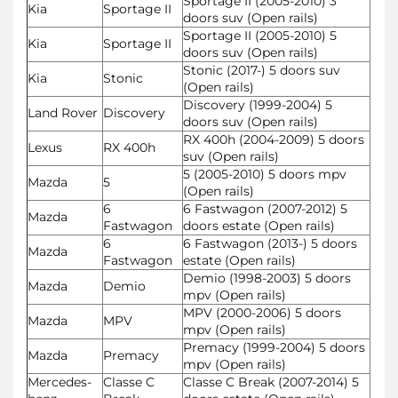
Sportage II (2005-2010) 3
Kia
Sportage II
doors suv (Open rails)
Sportage II (2005-2010) 5
Kia
Sportage II
doors suv (Open rails)
Stonic (2017-) 5 doors suv
Kia
Stonic
(Open rails)
Discovery (1999-2004) 5
Land Rover
Discovery
doors suv (Open rails)
RX 400h (2004-2009) 5 doors
Lexus
RX 400h
suv (Open rails)
5 (2005-2010) 5 doors mpv
Mazda
5
(Open rails)
6
6 Fastwagon (2007-2012) 5
Mazda
Fastwagon
doors estate (Open rails)
6
6 Fastwagon (2013-) 5 doors
Mazda
Fastwagon
estate (Open rails)
Demio (1998-2003) 5 doors
Mazda
Demio
mpv (Open rails)
MPV (2000-2006) 5 doors
Mazda
MPV
mpv (Open rails)
Premacy (1999-2004) 5 doors
Mazda
Premacy
mpv (Open rails)
Mercedes-
Classe C
Classe C Break (2007-2014) 5