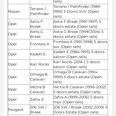
rails)
Terrano / Pathfinder (1989-
Terrano /
Nissan
1995) 5 Doors SUV (Open
Pathfinder
rails)
Astra F
Astra F Break (1991-1997) 5
Opel
Break
doors estate (Open rails)
Astra G
Astra G Break (1998-2004) 5
Opel
Break
doors estate (Open rails)
Frontera A (1991-1998) 5 doors
Opel
Frontera A
suv (Open rails)
Kadett E (1984-1995) 5 doors
Opel
Kadett E
saloon (Open rails)
Karl Rocks (2016-) 5 doors
Opel
Karl Rocks
saloon (Open rails)
Omega B Caravan (1994-
Omega B
Opel
1999) 5 doors estate (Open
Caravan
rails)
Vectra B
Vectra B Caravan (1996-2002)
Opel
Caravan
5 doors estate (Open rails)
Zafira A (1999-2005) 5 doors
Opel
Zafira A
mpv (Open rails)
206 SW /
206 SW / Break (2002-2009) 5
Peugeot
Break
Doors Estate (Open rails)