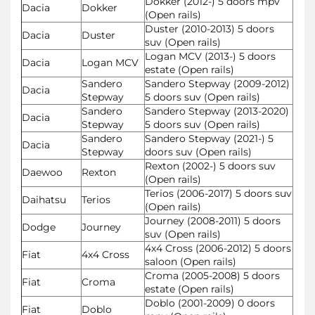
Dokker (2012-) 5 doors mpv
Dacia
Dokker
(Open rails)
Duster (2010-2013) 5 doors
Dacia
Duster
suv (Open rails)
Logan MCV (2013-) 5 doors
Dacia
Logan MCV
estate (Open rails)
Sandero
Sandero Stepway (2009-2012)
Dacia
Stepway
5 doors suv (Open rails)
Sandero
Sandero Stepway (2013-2020)
Dacia
Stepway
5 doors suv (Open rails)
Sandero
Sandero Stepway (2021-) 5
Dacia
Stepway
doors suv (Open rails)
Rexton (2002-) 5 doors suv
Daewoo
Rexton
(Open rails)
Terios (2006-2017) 5 doors suv
Daihatsu
Terios
(Open rails)
Journey (2008-2011) 5 doors
Dodge
Journey
suv (Open rails)
4x4 Cross (2006-2012) 5 doors
Fiat
4x4 Cross
saloon (Open rails)
Croma (2005-2008) 5 doors
Fiat
Croma
estate (Open rails)
Doblo (2001-2009) 0 doors
Fiat
Doblo