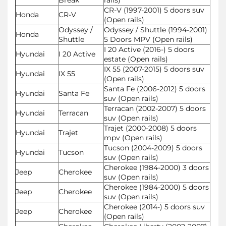
CR-V (1997-2001) 5 doors suv
Honda
CR-V
(Open rails)
Odyssey /
Odyssey / Shuttle (1994-2001)
Honda
Shuttle
5 Doors MPV (Open rails)
I 20 Active (2016-) 5 doors
Hyundai
I 20 Active
estate (Open rails)
IX 55 (2007-2015) 5 doors suv
Hyundai
IX 55
(Open rails)
Santa Fe (2006-2012) 5 doors
Hyundai
Santa Fe
suv (Open rails)
Terracan (2002-2007) 5 doors
Hyundai
Terracan
suv (Open rails)
Trajet (2000-2008) 5 doors
Hyundai
Trajet
mpv (Open rails)
Tucson (2004-2009) 5 doors
Hyundai
Tucson
suv (Open rails)
Cherokee (1984-2000) 3 doors
Jeep
Cherokee
suv (Open rails)
Cherokee (1984-2000) 5 doors
Jeep
Cherokee
suv (Open rails)
Cherokee (2014-) 5 doors suv
Jeep
Cherokee
(Open rails)