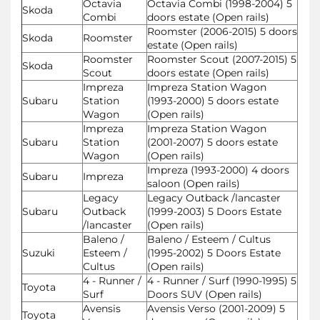
Octavia
Octavia Combi (1998-2004) 5
Skoda
Combi
doors estate (Open rails)
Roomster (2006-2015) 5 doors
Skoda
Roomster
estate (Open rails)
Roomster
Roomster Scout (2007-2015) 5
Skoda
Scout
doors estate (Open rails)
Impreza
Impreza Station Wagon
Subaru
Station
(1993-2000) 5 doors estate
Wagon
(Open rails)
Impreza
Impreza Station Wagon
Subaru
Station
(2001-2007) 5 doors estate
Wagon
(Open rails)
Impreza (1993-2000) 4 doors
Subaru
Impreza
saloon (Open rails)
Legacy
Legacy Outback /lancaster
Subaru
Outback
(1999-2003) 5 Doors Estate
/lancaster
(Open rails)
Baleno /
Baleno / Esteem / Cultus
Suzuki
Esteem /
(1995-2002) 5 Doors Estate
Cultus
(Open rails)
4 - Runner /
4 - Runner / Surf (1990-1995) 5
Toyota
Surf
Doors SUV (Open rails)
Avensis
Avensis Verso (2001-2009) 5
Toyota