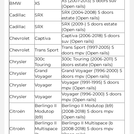
X5 (2007-2013) 5 doors suv
BMW
X5
(Open rails)
SRX (2004-2008) 5 doors
Cadillac
SRX
estate (Open rails)
SRX (2009-) 5 doors estate
Cadillac
SRX
(Open rails)
Captiva (2006-2018) 5 doors
Chevrolet
Captiva
suv (Open rails)
Trans Sport (1997-2005) 5
Chevrolet
Trans Sport
doors mpv (Open rails)
300c
300c Touring (2006-2011) 5
Chrysler
Touring
doors estate (Open rails)
Grand
Grand Voyager (1996-2000) 5
Chrysler
Voyager
doors mpv (Open rails)
Voyager (1991-1995) 5 doors
Chrysler
Voyager
mpv (Open rails)
Voyager (1996-2000) 5 doors
Chrysler
Voyager
mpv (Open rails)
Berlingo II
Berlingo II Modutop (b9)
Citroën
Modutop
(2008-2018) 5 doors mpv
(b9)
(Open rails)
Berlingo II
Berlingo II Multispace (b
Citroën
Multispace
(2008-2018) 5 doors mpv