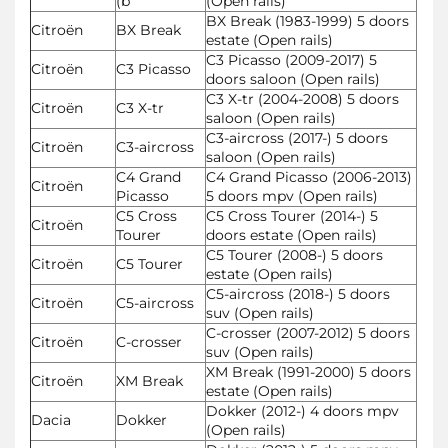
(b
(Open rails)
BX Break (1983-1999) 5 doors
Citroën
BX Break
estate (Open rails)
C3 Picasso (2009-2017) 5
Citroën
C3 Picasso
doors saloon (Open rails)
C3 X-tr (2004-2008) 5 doors
Citroën
C3 X-tr
saloon (Open rails)
C3-aircross (2017-) 5 doors
Citroën
C3-aircross
saloon (Open rails)
C4 Grand
C4 Grand Picasso (2006-2013)
Citroën
Picasso
5 doors mpv (Open rails)
C5 Cross
C5 Cross Tourer (2014-) 5
Citroën
Tourer
doors estate (Open rails)
C5 Tourer (2008-) 5 doors
Citroën
C5 Tourer
estate (Open rails)
C5-aircross (2018-) 5 doors
Citroën
C5-aircross
suv (Open rails)
C-crosser (2007-2012) 5 doors
Citroën
C-crosser
suv (Open rails)
XM Break (1991-2000) 5 doors
Citroën
XM Break
estate (Open rails)
Dokker (2012-) 4 doors mpv
Dacia
Dokker
(Open rails)