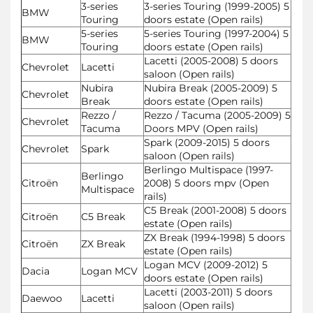
3-series
3-series Touring (1999-2005) 5
BMW
Touring
doors estate (Open rails)
5-series
5-series Touring (1997-2004) 5
BMW
Touring
doors estate (Open rails)
Lacetti (2005-2008) 5 doors
Chevrolet
Lacetti
saloon (Open rails)
Nubira
Nubira Break (2005-2009) 5
Chevrolet
Break
doors estate (Open rails)
Rezzo /
Rezzo / Tacuma (2005-2009) 5
Chevrolet
Tacuma
Doors MPV (Open rails)
Spark (2009-2015) 5 doors
Chevrolet
Spark
saloon (Open rails)
Berlingo Multispace (1997-
Berlingo
Citroën
2008) 5 doors mpv (Open
Multispace
rails)
C5 Break (2001-2008) 5 doors
Citroën
C5 Break
estate (Open rails)
ZX Break (1994-1998) 5 doors
Citroën
ZX Break
estate (Open rails)
Logan MCV (2009-2012) 5
Dacia
Logan MCV
doors estate (Open rails)
Lacetti (2003-2011) 5 doors
Daewoo
Lacetti
saloon (Open rails)